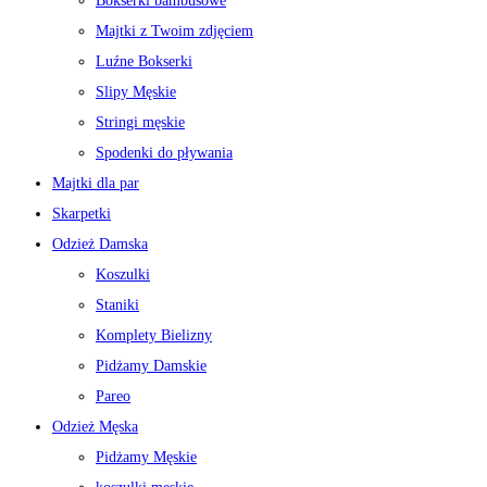
Bokserki bambusowe
Majtki z Twoim zdjęciem
Luźne Bokserki
Slipy Męskie
Stringi męskie
Spodenki do pływania
Majtki dla par
Skarpetki
Odzież Damska
Koszulki
Staniki
Komplety Bielizny
Pidżamy Damskie
Pareo
Odzież Męska
Pidżamy Męskie