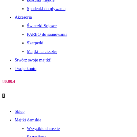
koszulki męskie
Spodenki do pływania
Akcesoria
Świeczki Sojowe
PAREO do saunowania
Skarpetki
Majtki na cieczkę
Stwórz swoje majtki!
Twoje konto
80.00
zł
1
Sklep
Majtki damskie
Wszystkie damskie