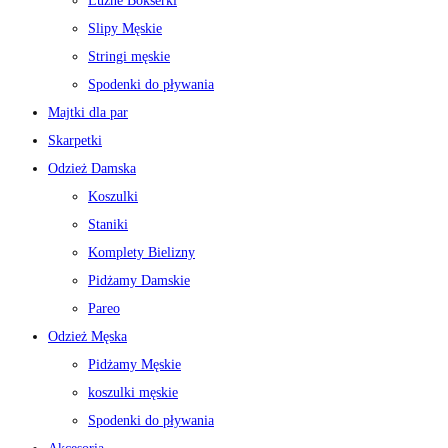
Luźne Bokserki
Slipy Męskie
Stringi męskie
Spodenki do pływania
Majtki dla par
Skarpetki
Odzież Damska
Koszulki
Staniki
Komplety Bielizny
Pidżamy Damskie
Pareo
Odzież Męska
Pidżamy Męskie
koszulki męskie
Spodenki do pływania