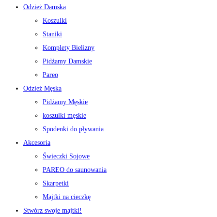
Odzież Damska
Koszulki
Staniki
Komplety Bielizny
Pidżamy Damskie
Pareo
Odzież Męska
Pidżamy Męskie
koszulki męskie
Spodenki do pływania
Akcesoria
Świeczki Sojowe
PAREO do saunowania
Skarpetki
Majtki na cieczkę
Stwórz swoje majtki!