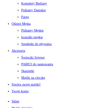
Komplety Bielizny
Pidżamy Damskie
Pareo
Odzież Męska
Pidżamy Męskie
koszulki męskie
Spodenki do pływania
Akcesoria
Świeczki Sojowe
PAREO do saunowania
Skarpetki
Majtki na cieczkę
Stwórz swoje majtki!
Twoje konto
Sklep