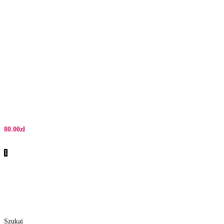
80.00
zł
1
Szukaj