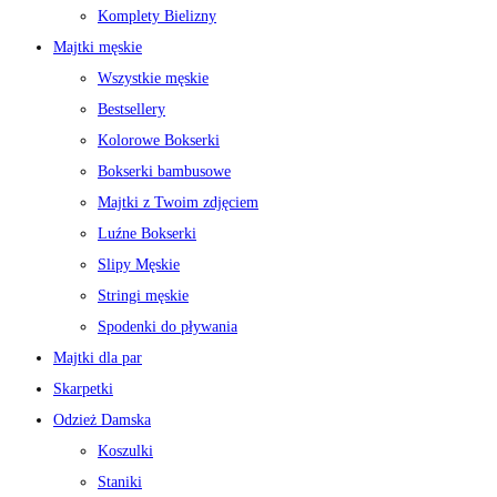
Komplety Bielizny
Majtki męskie
Wszystkie męskie
Bestsellery
Kolorowe Bokserki
Bokserki bambusowe
Majtki z Twoim zdjęciem
Luźne Bokserki
Slipy Męskie
Stringi męskie
Spodenki do pływania
Majtki dla par
Skarpetki
Odzież Damska
Koszulki
Staniki