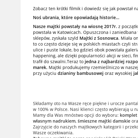
Zobacz ten krótki filmik i dowiedz się jak powstał n
Noś ubrania, które opowiadają historie…
Nasze majtki powstały na wiosnę 2017r.
z początku
powstała w Katowicach. Opuszczona i zaniedbana 
sklepów, zyskała szyld
Majtki z Sosnowca
. Miała o
to co często dzieje się w polskich miastach czyli s
ulice i puste lokale, bo gdzieś obok powstała galeria
happening, ale dzięki popularności akcji w sieci, fin
trafił do szwalni.Teraz to
jedna z najbardziej rozp
marek.
Majtki produkujemy rzemieślniczo w naszej
przy użyciu
dzianiny bambusowej
oraz wysokiej
ja
Składamy oto na Wasze ręce piękne i urocze pant
w 100% w Polsce. Nasi klienci często wybierają u
Mamy dla Was mnóstwo opcji do wyboru:
komplet 
własnym nadrukiem
,
śmieszne majtki damskie
or
Zajrzyjcie do naszych majtkowych kategorii i przek
Wasze oczekiwania.