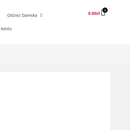
0
0.00
zł
Odzież Damska
 konto