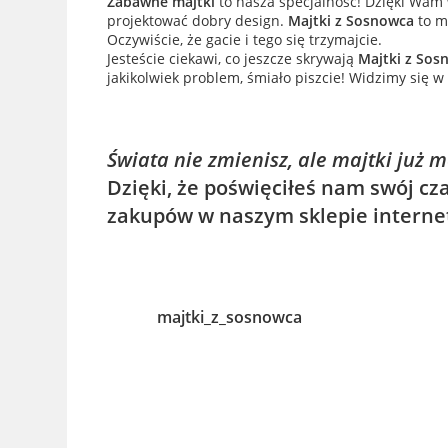
Zabawne majtki
to nasza specjalność! Dzięki Wam
projektować dobry design.
Majtki z Sosnowca
to mi
Oczywiście, że gacie i tego się trzymajcie.
Jesteście ciekawi, co jeszcze skrywają
Majtki z Sos
jakikolwiek problem, śmiało piszcie! Widzimy się w 
Świata nie zmienisz, ale majtki już 
Dzięki, że poświęciłeś nam swój cza
zakupów w naszym sklepie intern
majtki_z_sosnowca