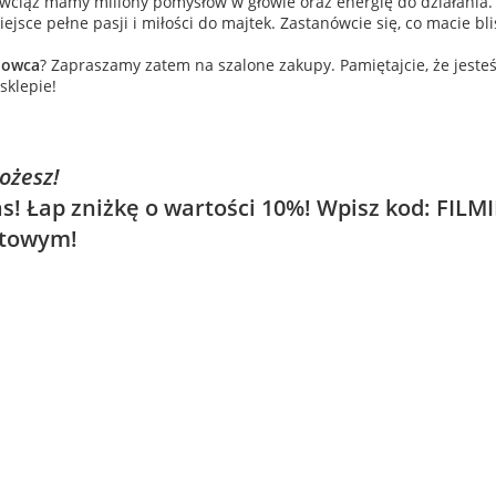
 wciąż mamy miliony pomysłów w głowie oraz energię do działania.
ejsce pełne pasji i miłości do majtek. Zastanówcie się, co macie bli
nowca
? Zapraszamy zatem na szalone zakupy. Pamiętajcie, że jesteś
sklepie!
możesz!
s! Łap zniżkę o wartości 10%! Wpisz kod: FILMIK
etowym!