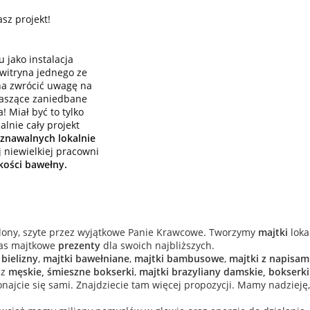
asz projekt!
 jako instalacja
witryna jednego ze
na zwrócić uwagę na
traszące zaniedbane
! Miał być to tylko
alnie cały projekt
oznawalnych lokalnie
 niewielkiej pracowni
kości bawełny.
alony, szyte przez wyjątkowe Panie Krawcowe. Tworzymy
majtki
loka
 nas majtkowe
prezenty
dla swoich najbliższych.
bielizny
,
majtki bawełniane
,
majtki bambusowe
,
majtki z napisam
az
męskie,
śmieszne bokserki
,
majtki brazyliany damskie,
bokserki
onajcie się sami. Znajdziecie tam więcej propozycji. Mamy nadzieję