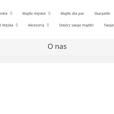
mskie
Majtki męskie
Majtki dla par
Skarpetki
ż Męska
Akcesoria
Stwórz swoje majtki!
Twoje
O nas