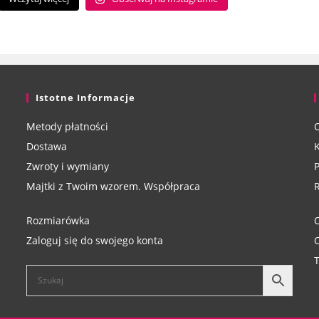
Istotne Informacje
Metody płatności
O
Dostawa
K
Zwroty i wymiany
P
Majtki z Twoim wzorem. Współpraca
Rozmiarówka
O
Zaloguj się do swojego konta
O
T