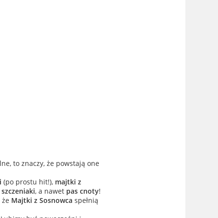
lne, to znaczy, że powstają one
i
(po prostu hit!),
majtki z
 szczeniaki
, a nawet
pas cnoty
!
, że
Majtki z Sosnowca
spełnią