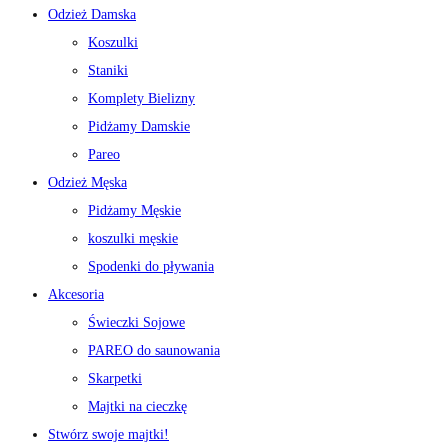
Odzież Damska
Koszulki
Staniki
Komplety Bielizny
Pidżamy Damskie
Pareo
Odzież Męska
Pidżamy Męskie
koszulki męskie
Spodenki do pływania
Akcesoria
Świeczki Sojowe
PAREO do saunowania
Skarpetki
Majtki na cieczkę
Stwórz swoje majtki!