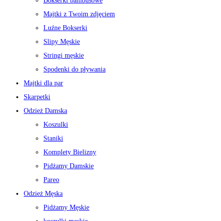
Bokserki bambusowe
Majtki z Twoim zdjęciem
Luźne Bokserki
Slipy Męskie
Stringi męskie
Spodenki do pływania
Majtki dla par
Skarpetki
Odzież Damska
Koszulki
Staniki
Komplety Bielizny
Pidżamy Damskie
Pareo
Odzież Męska
Pidżamy Męskie