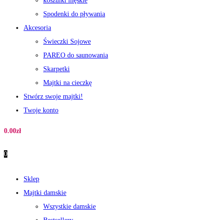
koszulki męskie
Spodenki do pływania
Akcesoria
Świeczki Sojowe
PAREO do saunowania
Skarpetki
Majtki na cieczkę
Stwórz swoje majtki!
Twoje konto
0.00
zł
0
Sklep
Majtki damskie
Wszystkie damskie