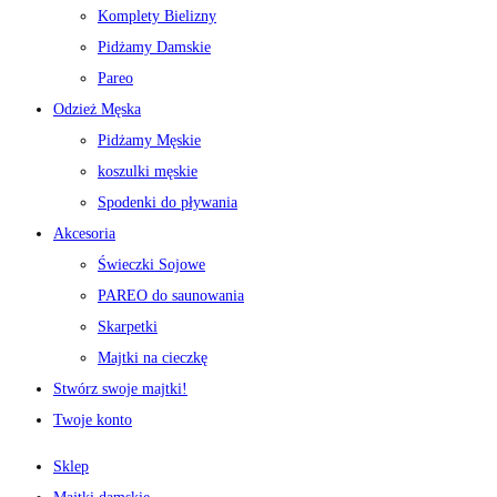
Komplety Bielizny
Pidżamy Damskie
Pareo
Odzież Męska
Pidżamy Męskie
koszulki męskie
Spodenki do pływania
Akcesoria
Świeczki Sojowe
PAREO do saunowania
Skarpetki
Majtki na cieczkę
Stwórz swoje majtki!
Twoje konto
Sklep