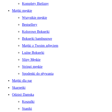
Komplety Bielizny
Majtki męskie
Wszystkie męskie
Bestsellery
Kolorowe Bokserki
Bokserki bambusowe
Majtki z Twoim zdjęciem
Luźne Bokserki
Slipy Męskie
Stringi męskie
Spodenki do pływania
Majtki dla par
Skarpetki
Odzież Damska
Koszulki
Staniki