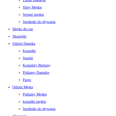
Luźne Bokserki
Slipy Męskie
Stringi męskie
Spodenki do pływania
Majtki dla par
Skarpetki
Odzież Damska
Koszulki
Staniki
Komplety Bielizny
Pidżamy Damskie
Pareo
Odzież Męska
Pidżamy Męskie
koszulki męskie
Spodenki do pływania