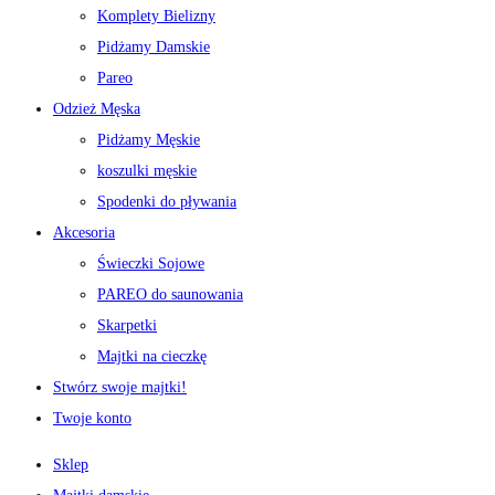
Komplety Bielizny
Pidżamy Damskie
Pareo
Odzież Męska
Pidżamy Męskie
koszulki męskie
Spodenki do pływania
Akcesoria
Świeczki Sojowe
PAREO do saunowania
Skarpetki
Majtki na cieczkę
Stwórz swoje majtki!
Twoje konto
Sklep