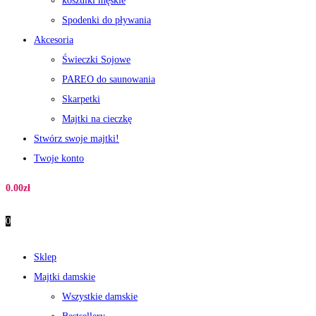
koszulki męskie
Spodenki do pływania
Akcesoria
Świeczki Sojowe
PAREO do saunowania
Skarpetki
Majtki na cieczkę
Stwórz swoje majtki!
Twoje konto
0.00
zł
0
Sklep
Majtki damskie
Wszystkie damskie