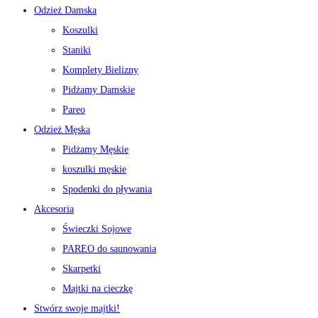
Odzież Damska
Koszulki
Staniki
Komplety Bielizny
Pidżamy Damskie
Pareo
Odzież Męska
Pidżamy Męskie
koszulki męskie
Spodenki do pływania
Akcesoria
Świeczki Sojowe
PAREO do saunowania
Skarpetki
Majtki na cieczkę
Stwórz swoje majtki!