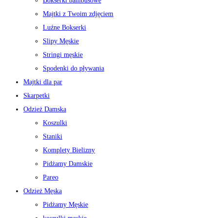
Bokserki bambusowe
Majtki z Twoim zdjęciem
Luźne Bokserki
Slipy Męskie
Stringi męskie
Spodenki do pływania
Majtki dla par
Skarpetki
Odzież Damska
Koszulki
Staniki
Komplety Bielizny
Pidżamy Damskie
Pareo
Odzież Męska
Pidżamy Męskie