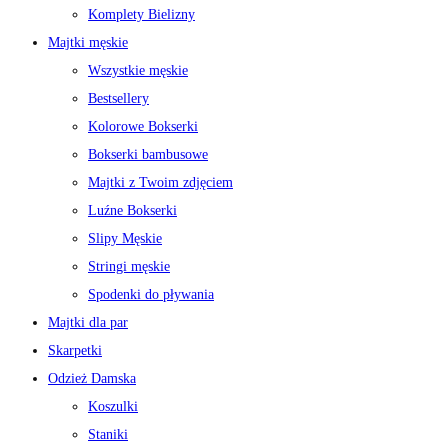
Komplety Bielizny
Majtki męskie
Wszystkie męskie
Bestsellery
Kolorowe Bokserki
Bokserki bambusowe
Majtki z Twoim zdjęciem
Luźne Bokserki
Slipy Męskie
Stringi męskie
Spodenki do pływania
Majtki dla par
Skarpetki
Odzież Damska
Koszulki
Staniki