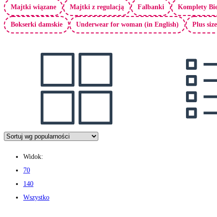
Majtki wiązane
Majtki z regulacją
Falbanki
Komplety Bie
Bokserki damskie
Underwear for woman (in English)
Plus siz
Widok:
70
140
Wszystko