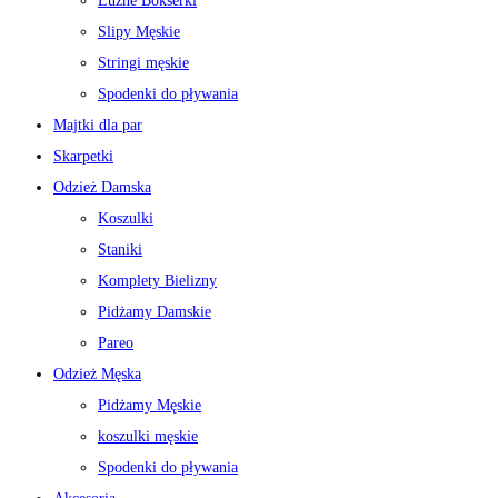
Luźne Bokserki
Slipy Męskie
Stringi męskie
Spodenki do pływania
Majtki dla par
Skarpetki
Odzież Damska
Koszulki
Staniki
Komplety Bielizny
Pidżamy Damskie
Pareo
Odzież Męska
Pidżamy Męskie
koszulki męskie
Spodenki do pływania