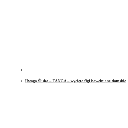
Uwaga Ślisko – TANGA – wycięte figi bawełniane damskie