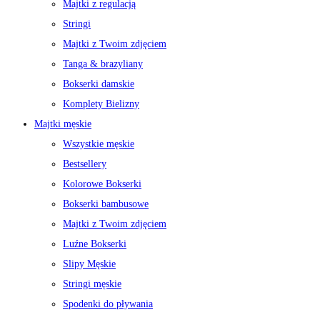
Majtki z regulacją
Stringi
Majtki z Twoim zdjęciem
Tanga & brazyliany
Bokserki damskie
Komplety Bielizny
Majtki męskie
Wszystkie męskie
Bestsellery
Kolorowe Bokserki
Bokserki bambusowe
Majtki z Twoim zdjęciem
Luźne Bokserki
Slipy Męskie
Stringi męskie
Spodenki do pływania