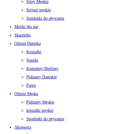
Slipy Męskie
Stringi męskie
Spodenki do pływania
Majtki dla par
Skarpetki
Odzież Damska
Koszulki
Staniki
Komplety Bielizny
Pidżamy Damskie
Pareo
Odzież Męska
Pidżamy Męskie
koszulki męskie
Spodenki do pływania
Akcesoria