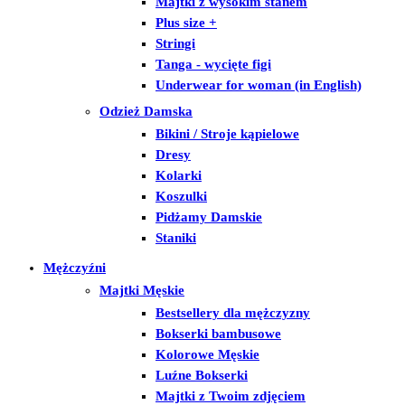
Majtki z wysokim stanem
Plus size +
Stringi
Tanga - wycięte figi
Underwear for woman (in English)
Odzież Damska
Bikini / Stroje kąpielowe
Dresy
Kolarki
Koszulki
Pidżamy Damskie
Staniki
Mężczyźni
Majtki Męskie
Bestsellery dla mężczyzny
Bokserki bambusowe
Kolorowe Męskie
Luźne Bokserki
Majtki z Twoim zdjęciem