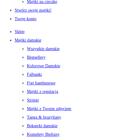
Majtki na cieczkę
Stwórz swoje majtki!
Twoje konto
Sklep
Majtki damskie
Wszystkie damskie
Bestsellery
Kolorowe Damskie
Falbanki
Figi bambusowe
Majtki z regulacją
Stringi
Majtki z Twoim zdjęciem
Tanga & brazyliany
Bokserki damskie
Komplety Bielizny