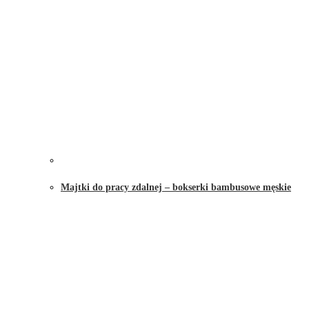
Majtki do pracy zdalnej – bokserki bambusowe męskie