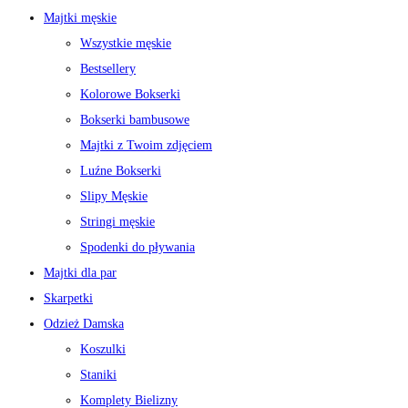
Majtki męskie
Wszystkie męskie
Bestsellery
Kolorowe Bokserki
Bokserki bambusowe
Majtki z Twoim zdjęciem
Luźne Bokserki
Slipy Męskie
Stringi męskie
Spodenki do pływania
Majtki dla par
Skarpetki
Odzież Damska
Koszulki
Staniki
Komplety Bielizny