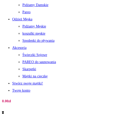
Pidżamy Damskie
Pareo
Odzież Męska
Pidżamy Męskie
koszulki męskie
Spodenki do pływania
Akcesoria
Świeczki Sojowe
PAREO do saunowania
Skarpetki
Majtki na cieczkę
Stwórz swoje majtki!
Twoje konto
0.00
zł
0