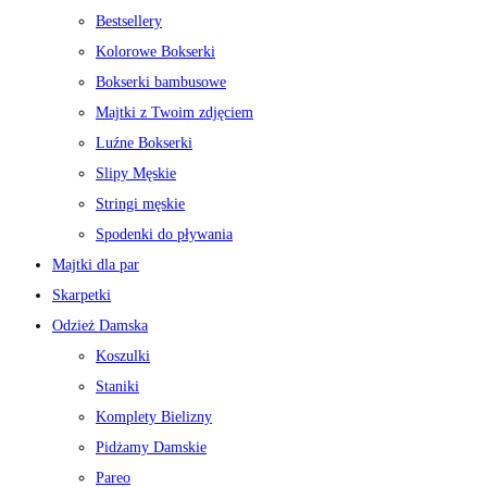
Bestsellery
Kolorowe Bokserki
Bokserki bambusowe
Majtki z Twoim zdjęciem
Luźne Bokserki
Slipy Męskie
Stringi męskie
Spodenki do pływania
Majtki dla par
Skarpetki
Odzież Damska
Koszulki
Staniki
Komplety Bielizny
Pidżamy Damskie
Pareo