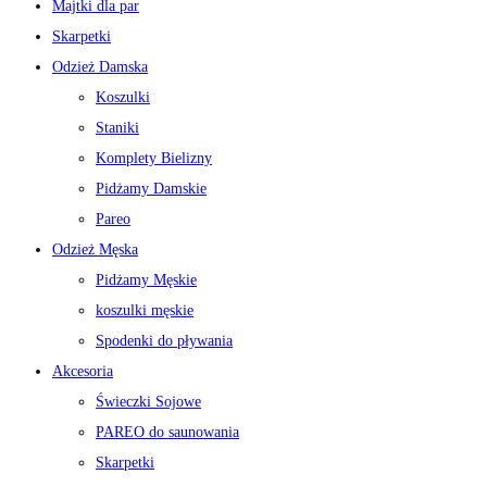
Majtki dla par
Skarpetki
Odzież Damska
Koszulki
Staniki
Komplety Bielizny
Pidżamy Damskie
Pareo
Odzież Męska
Pidżamy Męskie
koszulki męskie
Spodenki do pływania
Akcesoria
Świeczki Sojowe
PAREO do saunowania
Skarpetki