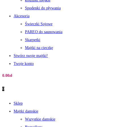
koszulki męskie
Spodenki do pływania
Akcesoria
Świeczki Sojowe
PAREO do saunowania
Skarpetki
Majtki na cieczkę
Stwórz swoje majtki!
Twoje konto
0.00
zł
0
Sklep
Majtki damskie
Wszystkie damskie