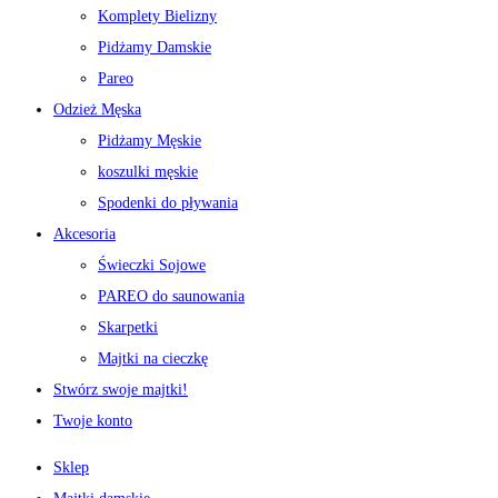
Komplety Bielizny
Pidżamy Damskie
Pareo
Odzież Męska
Pidżamy Męskie
koszulki męskie
Spodenki do pływania
Akcesoria
Świeczki Sojowe
PAREO do saunowania
Skarpetki
Majtki na cieczkę
Stwórz swoje majtki!
Twoje konto
Sklep