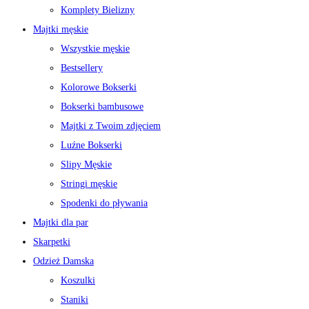
Komplety Bielizny
Majtki męskie
Wszystkie męskie
Bestsellery
Kolorowe Bokserki
Bokserki bambusowe
Majtki z Twoim zdjęciem
Luźne Bokserki
Slipy Męskie
Stringi męskie
Spodenki do pływania
Majtki dla par
Skarpetki
Odzież Damska
Koszulki
Staniki