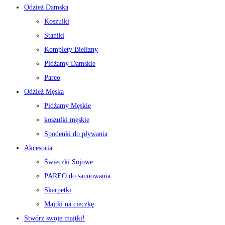
Odzież Damska
Koszulki
Staniki
Komplety Bielizny
Pidżamy Damskie
Pareo
Odzież Męska
Pidżamy Męskie
koszulki męskie
Spodenki do pływania
Akcesoria
Świeczki Sojowe
PAREO do saunowania
Skarpetki
Majtki na cieczkę
Stwórz swoje majtki!