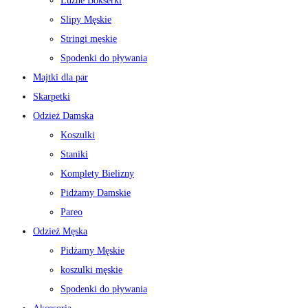
Luźne Bokserki
Slipy Męskie
Stringi męskie
Spodenki do pływania
Majtki dla par
Skarpetki
Odzież Damska
Koszulki
Staniki
Komplety Bielizny
Pidżamy Damskie
Pareo
Odzież Męska
Pidżamy Męskie
koszulki męskie
Spodenki do pływania