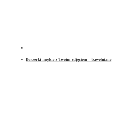
Bokserki męskie z Twoim zdjęciem – bawełniane