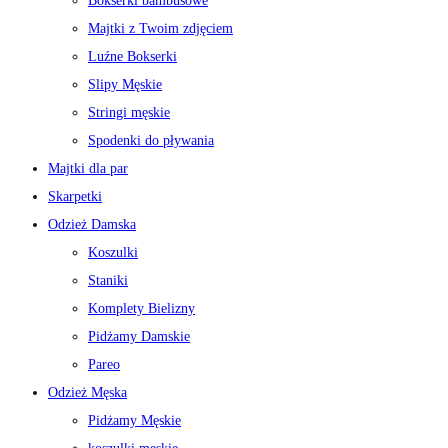
Bokserki bambusowe
Majtki z Twoim zdjęciem
Luźne Bokserki
Slipy Męskie
Stringi męskie
Spodenki do pływania
Majtki dla par
Skarpetki
Odzież Damska
Koszulki
Staniki
Komplety Bielizny
Pidżamy Damskie
Pareo
Odzież Męska
Pidżamy Męskie