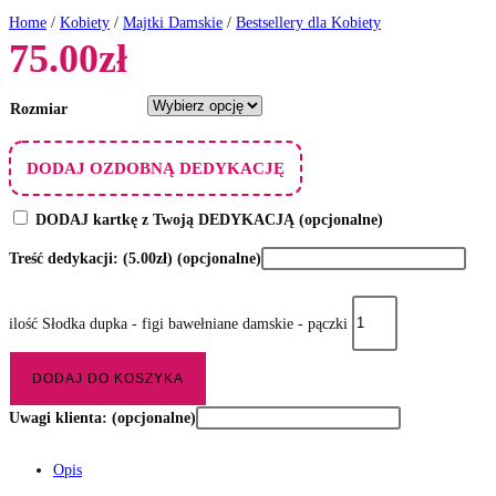
Home
/
Kobiety
/
Majtki Damskie
/
Bestsellery dla Kobiety
75.00
zł
Rozmiar
DODAJ OZDOBNĄ DEDYKACJĘ
DODAJ kartkę z Twoją DEDYKACJĄ
(opcjonalne)
Treść dedykacji:
(5.00zł)
(opcjonalne)
ilość Słodka dupka - figi bawełniane damskie - pączki
DODAJ DO KOSZYKA
Uwagi klienta:
(opcjonalne)
Opis