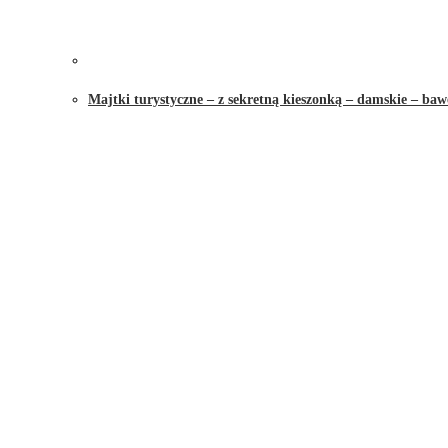
Majtki turystyczne – z sekretną kieszonką – damskie – baw