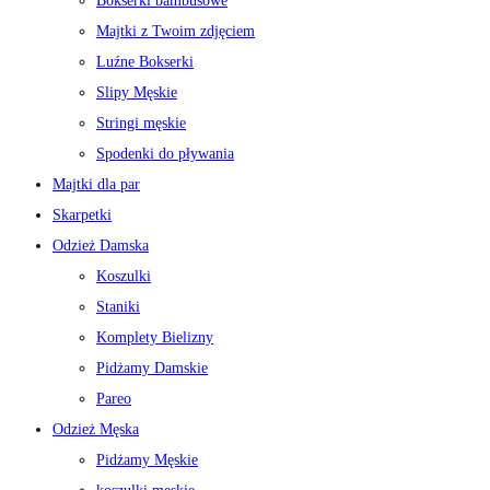
Bokserki bambusowe
Majtki z Twoim zdjęciem
Luźne Bokserki
Slipy Męskie
Stringi męskie
Spodenki do pływania
Majtki dla par
Skarpetki
Odzież Damska
Koszulki
Staniki
Komplety Bielizny
Pidżamy Damskie
Pareo
Odzież Męska
Pidżamy Męskie