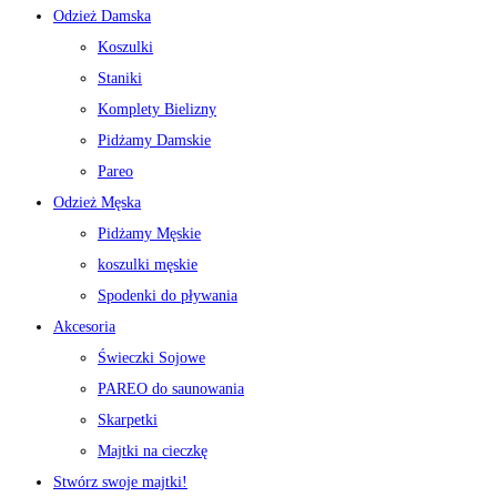
Odzież Damska
Koszulki
Staniki
Komplety Bielizny
Pidżamy Damskie
Pareo
Odzież Męska
Pidżamy Męskie
koszulki męskie
Spodenki do pływania
Akcesoria
Świeczki Sojowe
PAREO do saunowania
Skarpetki
Majtki na cieczkę
Stwórz swoje majtki!