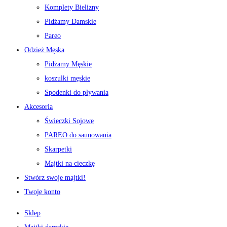
Komplety Bielizny
Pidżamy Damskie
Pareo
Odzież Męska
Pidżamy Męskie
koszulki męskie
Spodenki do pływania
Akcesoria
Świeczki Sojowe
PAREO do saunowania
Skarpetki
Majtki na cieczkę
Stwórz swoje majtki!
Twoje konto
Sklep