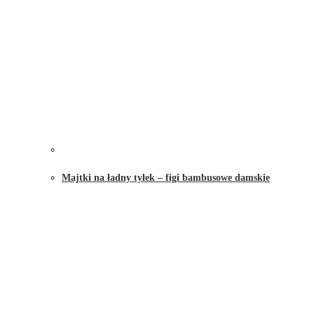
Majtki na ładny tyłek – figi bambusowe damskie