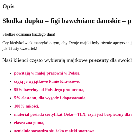
Opis
Słodka dupka – figi bawełniane damskie – p
Słodkie doznania każdego dnia!
Czy kiedykolwiek marzyłaś o tym, aby Twoje majtki były równie apetyczne j
jak Tłusty Czwartek!
Nasi klienci często wybierają majtkowe
prezenty
dla swoich
powstają w małej pracowni w Polsce,
szyją je wyjątkowe Panie Krawcowe,
95% bawełny od Polskiego producenta,
5% elastanu, dla wygody i dopasowania,
100% miłości,
materiał posiada certyfikat Oeko—TEX, czyli jest bezpieczny dla 
elastyczna guma,
genialnie sprawdzą się, jako majtki sportowe,