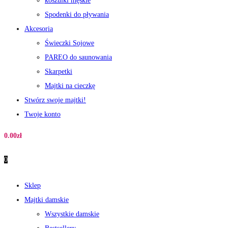
koszulki męskie
Spodenki do pływania
Akcesoria
Świeczki Sojowe
PAREO do saunowania
Skarpetki
Majtki na cieczkę
Stwórz swoje majtki!
Twoje konto
0.00
zł
0
Sklep
Majtki damskie
Wszystkie damskie