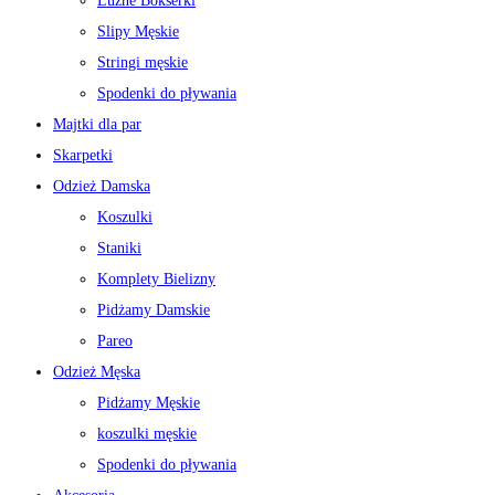
Luźne Bokserki
Slipy Męskie
Stringi męskie
Spodenki do pływania
Majtki dla par
Skarpetki
Odzież Damska
Koszulki
Staniki
Komplety Bielizny
Pidżamy Damskie
Pareo
Odzież Męska
Pidżamy Męskie
koszulki męskie
Spodenki do pływania