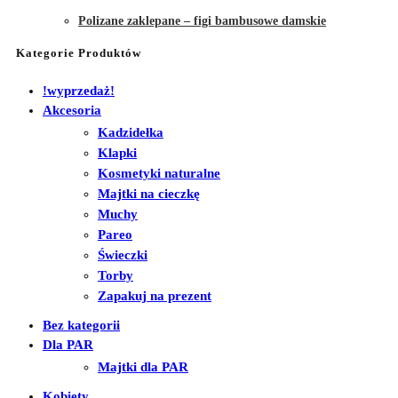
Polizane zaklepane – figi bambusowe damskie
Kategorie Produktów
!wyprzedaż!
Akcesoria
Kadzidełka
Klapki
Kosmetyki naturalne
Majtki na cieczkę
Muchy
Pareo
Świeczki
Torby
Zapakuj na prezent
Bez kategorii
Dla PAR
Majtki dla PAR
Kobiety