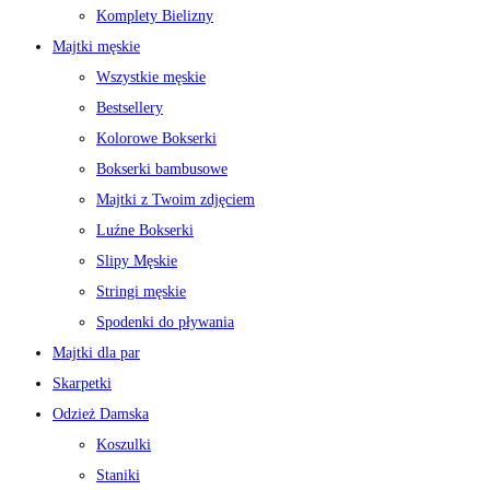
Komplety Bielizny
Majtki męskie
Wszystkie męskie
Bestsellery
Kolorowe Bokserki
Bokserki bambusowe
Majtki z Twoim zdjęciem
Luźne Bokserki
Slipy Męskie
Stringi męskie
Spodenki do pływania
Majtki dla par
Skarpetki
Odzież Damska
Koszulki
Staniki