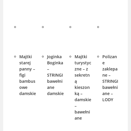
Majtki
Joginka
Majtki
Polizan
starej
Boginka
turystyc
e
panny –
–
zne – z
zaklepa
figi
STRINGI
sekretn
ne –
bambus
bawełni
ą
STRINGI
owe
ane
kieszon
bawełni
damskie
damskie
ką –
ane –
damskie
LODY
–
bawełni
ane