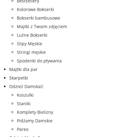
Bestsellery
Kolorowe Bokserki
Bokserki bambusowe
Majtki z Twoim zdjęciem
Luźne Bokserki
Slipy Męskie
Stringi męskie
Spodenki do pływania
Majtki dla par
Skarpetki
Odzież Damska
Koszulki
Staniki
Komplety Bielizny
Pidżamy Damskie
Pareo