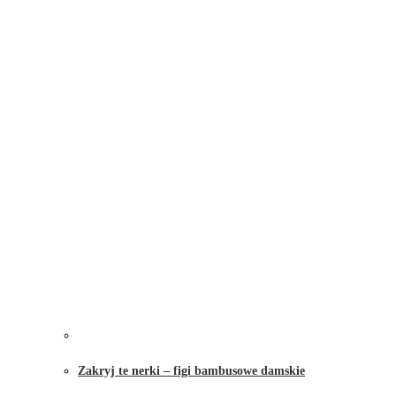
Zakryj te nerki – figi bambusowe damskie