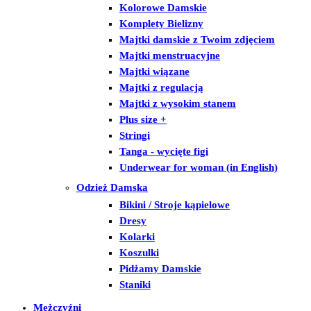
Kolorowe Damskie
Komplety Bielizny
Majtki damskie z Twoim zdjęciem
Majtki menstruacyjne
Majtki wiązane
Majtki z regulacją
Majtki z wysokim stanem
Plus size +
Stringi
Tanga - wycięte figi
Underwear for woman (in English)
Odzież Damska
Bikini / Stroje kąpielowe
Dresy
Kolarki
Koszulki
Pidżamy Damskie
Staniki
Mężczyźni