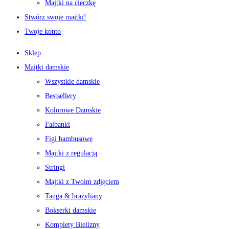
Majtki na cieczkę
Stwórz swoje majtki!
Twoje konto
Sklep
Majtki damskie
Wszystkie damskie
Bestsellery
Kolorowe Damskie
Falbanki
Figi bambusowe
Majtki z regulacją
Stringi
Majtki z Twoim zdjęciem
Tanga & brazyliany
Bokserki damskie
Komplety Bielizny