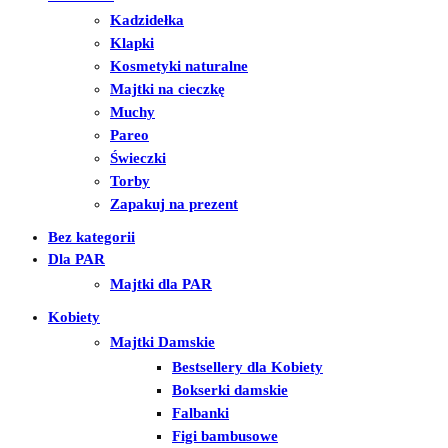
Kadzidełka
Klapki
Kosmetyki naturalne
Majtki na cieczkę
Muchy
Pareo
Świeczki
Torby
Zapakuj na prezent
Bez kategorii
Dla PAR
Majtki dla PAR
Kobiety
Majtki Damskie
Bestsellery dla Kobiety
Bokserki damskie
Falbanki
Figi bambusowe