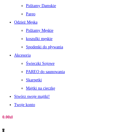
Pidżamy Damskie
Pareo
Odzież Męska
Pidżamy Męskie
koszulki męskie
Spodenki do pływania
Akcesoria
Świeczki Sojowe
PAREO do saunowania
Skarpetki
Majtki na cieczkę
Stwórz swoje majtki!
Twoje konto
0.00
zł
0