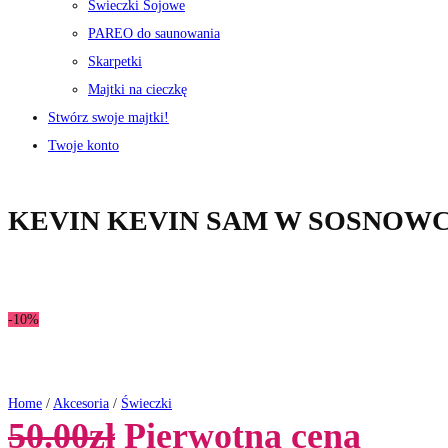
Świeczki Sojowe
PAREO do saunowania
Skarpetki
Majtki na cieczkę
Stwórz swoje majtki!
Twoje konto
KEVIN KEVIN SAM W SOSNOWCU – r
-10%
Home
/
Akcesoria
/
Świeczki
50.00
zł
Pierwotna cena