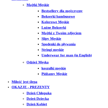
Majtki Męskie
Bestsellery dla mężczyzny
Bokserki bambusowe
Kolorowe Męskie
Luźne Bokserki
Majtki z Twoim zdjęciem
Slipy Męskie
Spodenki do pływania
Stringi męskie
Underwear for man (in English)
Odzież Męska
koszulki męskie
Pidżamy Męskie
Miłość jest ślepa
OKAZJE - PREZENTY
Dzień Chłopaka
Dzień Dziecka
Dzień Kobiet