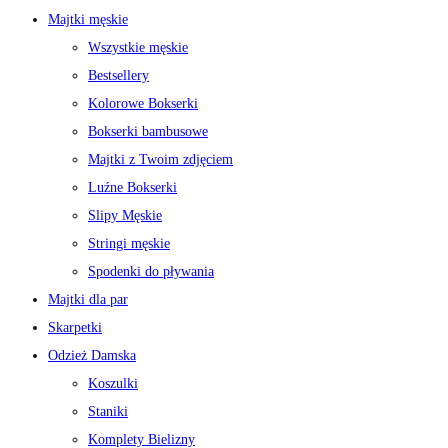
Majtki męskie
Wszystkie męskie
Bestsellery
Kolorowe Bokserki
Bokserki bambusowe
Majtki z Twoim zdjęciem
Luźne Bokserki
Slipy Męskie
Stringi męskie
Spodenki do pływania
Majtki dla par
Skarpetki
Odzież Damska
Koszulki
Staniki
Komplety Bielizny