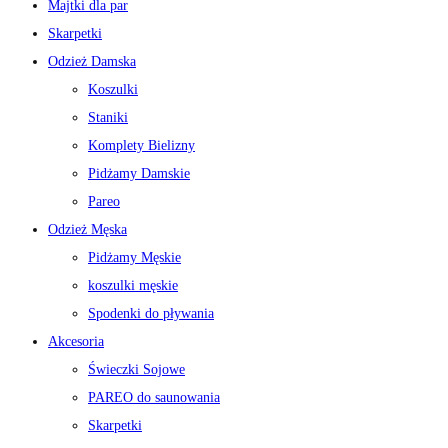
Majtki dla par
Skarpetki
Odzież Damska
Koszulki
Staniki
Komplety Bielizny
Pidżamy Damskie
Pareo
Odzież Męska
Pidżamy Męskie
koszulki męskie
Spodenki do pływania
Akcesoria
Świeczki Sojowe
PAREO do saunowania
Skarpetki