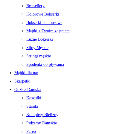
Bestsellery
Kolorowe Bokserki
Bokserki bambusowe
Majtki z Twoim zdjęciem
Luźne Bokserki
Slipy Męskie
Stringi męskie
Spodenki do pływania
Majtki dla par
Skarpetki
Odzież Damska
Koszulki
Staniki
Komplety Bielizny
Pidżamy Damskie
Pareo