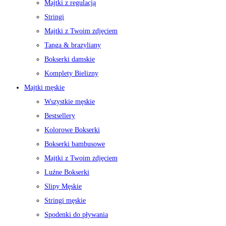
Majtki z regulacją
Stringi
Majtki z Twoim zdjęciem
Tanga & brazyliany
Bokserki damskie
Komplety Bielizny
Majtki męskie
Wszystkie męskie
Bestsellery
Kolorowe Bokserki
Bokserki bambusowe
Majtki z Twoim zdjęciem
Luźne Bokserki
Slipy Męskie
Stringi męskie
Spodenki do pływania