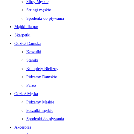
Slipy Męskie
Stringi męskie
Spodenki do pływania
Majtki dla par
Skarpetki
Odzież Damska
Koszulki
Staniki
Komplety Bielizny
Pidżamy Damskie
Pareo
Odzież Męska
Pidżamy Męskie
koszulki męskie
Spodenki do pływania
Akcesoria