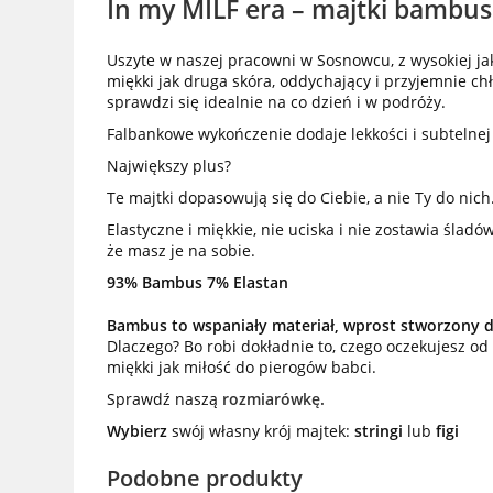
In my MILF era – majtki bambus
Uszyte w naszej pracowni w Sosnowcu, z wysokiej ja
miękki jak druga skóra, oddychający i przyjemnie c
sprawdzi się idealnie na co dzień i w podróży.
Falbankowe wykończenie dodaje lekkości i subtelnej k
Największy plus?
Te majtki dopasowują się do Ciebie, a nie Ty do nich
Elastyczne i miękkie, nie uciska i nie zostawia śladó
że masz je na sobie.
93% Bambus 7% Elastan
Bambus to wspaniały materiał, wprost stworzony d
Dlaczego? Bo robi dokładnie to, czego oczekujesz od 
miękki jak miłość do pierogów babci.
Sprawdź naszą
rozmiarówkę.
Wybierz
swój własny krój majtek:
stringi
lub
figi
Podobne produkty