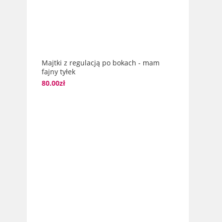
Majtki z regulacją po bokach - mam
fajny tyłek
80.00
zł