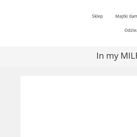
Sklep
Majtki da
Odzie
In my MIL