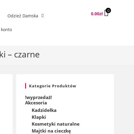
0
0.00
zł
Odzież Damska
 konto
i – czarne
Kategorie Produktów
!wyprzedaż!
Akcesoria
Kadzidełka
Klapki
Kosmetyki naturalne
Majtki na cieczkę