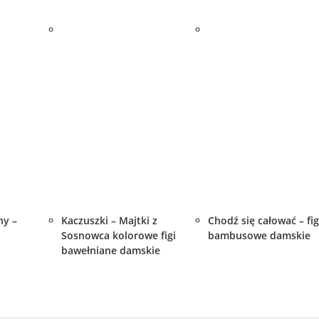
ny –
Kaczuszki – Majtki z
Chodź się całować – fig
Sosnowca kolorowe figi
bambusowe damskie
bawełniane damskie