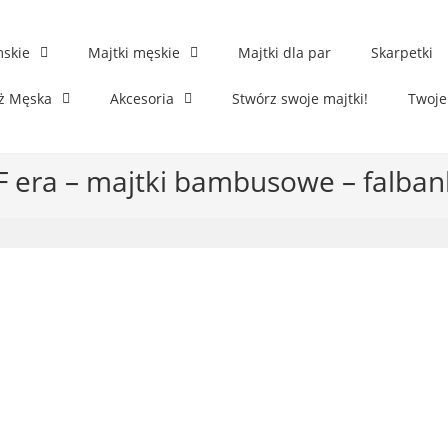
mskie
Majtki męskie
Majtki dla par
Skarpetki
ż Męska
Akcesoria
Stwórz swoje majtki!
Twoje
F era – majtki bambusowe – falbank