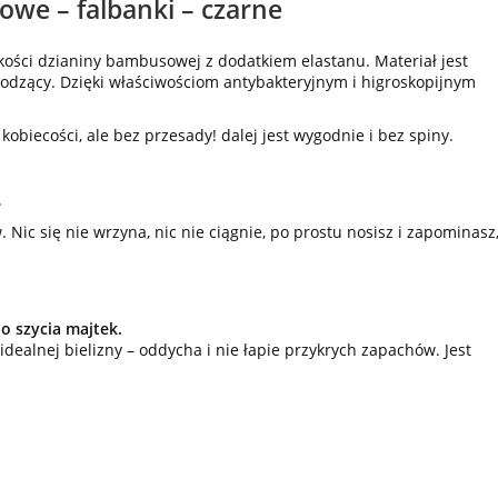
owe – falbanki – czarne
kości dzianiny bambusowej z dodatkiem elastanu. Materiał jest
hłodzący. Dzięki właściwościom antybakteryjnym i higroskopijnym
obiecości, ale bez przesady! dalej jest wygodnie i bez spiny.
.
w. Nic się nie wrzyna, nic nie ciągnie, po prostu nosisz i zapominasz
o szycia majtek.
idealnej bielizny – oddycha i nie łapie przykrych zapachów. Jest