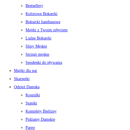
Bestsellery
Kolorowe Bokserki
Bokserki bambusowe
Majtki z Twoim zdjęciem
Luźne Bokserki
Slipy Męskie
Stringi męskie
Spodenki do pływania
Majtki dla par
Skarpetki
Odzież Damska
Koszulki
Staniki
Komplety Bielizny
Pidżamy Damskie
Pareo