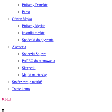
Pidżamy Damskie
Pareo
Odzież Męska
Pidżamy Męskie
koszulki męskie
Spodenki do pływania
Akcesoria
Świeczki Sojowe
PAREO do saunowania
Skarpetki
Majtki na cieczkę
Stwórz swoje majtki!
Twoje konto
0.00
zł
0