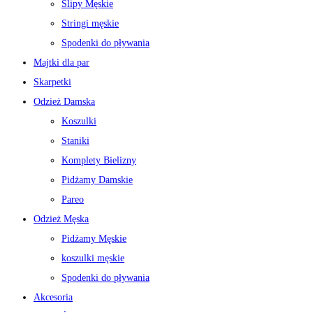
Slipy Męskie
Stringi męskie
Spodenki do pływania
Majtki dla par
Skarpetki
Odzież Damska
Koszulki
Staniki
Komplety Bielizny
Pidżamy Damskie
Pareo
Odzież Męska
Pidżamy Męskie
koszulki męskie
Spodenki do pływania
Akcesoria