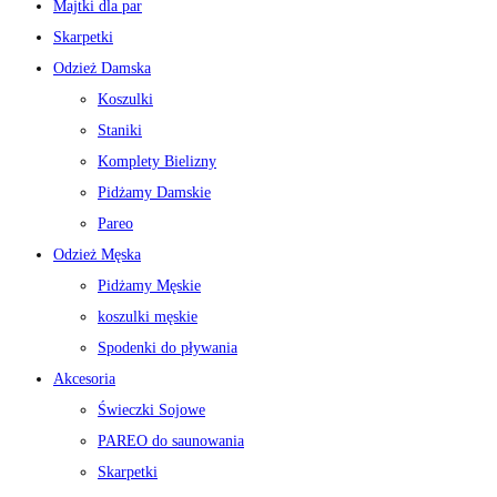
Majtki dla par
Skarpetki
Odzież Damska
Koszulki
Staniki
Komplety Bielizny
Pidżamy Damskie
Pareo
Odzież Męska
Pidżamy Męskie
koszulki męskie
Spodenki do pływania
Akcesoria
Świeczki Sojowe
PAREO do saunowania
Skarpetki