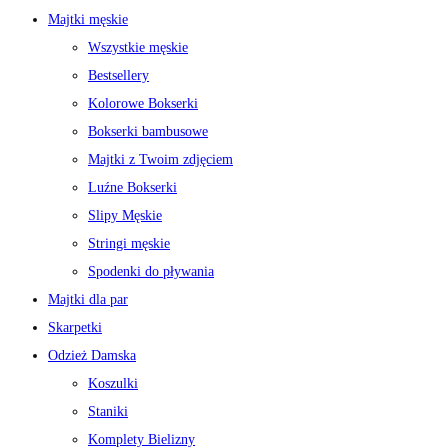
Majtki męskie
Wszystkie męskie
Bestsellery
Kolorowe Bokserki
Bokserki bambusowe
Majtki z Twoim zdjęciem
Luźne Bokserki
Slipy Męskie
Stringi męskie
Spodenki do pływania
Majtki dla par
Skarpetki
Odzież Damska
Koszulki
Staniki
Komplety Bielizny