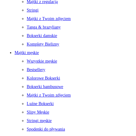
Majtki z regulacją
Stringi
Majtki z Twoim zdjęciem
Tanga & brazyliany
Bokserki damskie
Komplety Bielizny
Majtki męskie
Wszystkie męskie
Bestsellery
Kolorowe Bokserki
Bokserki bambusowe
Majtki z Twoim zdjęciem
Luźne Bokserki
Slipy Męskie
Stringi męskie
Spodenki do pływania