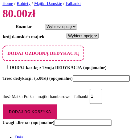
Home
/
Kobiety
/
Majtki Damskie
/
Falbanki
80.00
zł
Rozmiar
krój damskich majtek
DODAJ OZDOBNĄ DEDYKACJĘ
DODAJ kartkę z Twoją DEDYKACJĄ
(opcjonalne)
Treść dedykacji:
(5.00zł)
(opcjonalne)
ilość Matka Polka - majtki bambusowe - falbanki
DODAJ DO KOSZYKA
Uwagi klienta:
(opcjonalne)
Opis