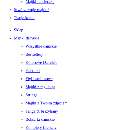
Majtki na cieczkę
Stwórz swoje majtki!
Twoje konto
Sklep
Majtki damskie
Wszystkie damskie
Bestsellery
Kolorowe Damskie
Falbanki
Figi bambusowe
Majtki z regulacją
Stringi
Majtki z Twoim zdjęciem
Tanga & brazyliany
Bokserki damskie
Komplety Bielizny