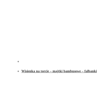
Wisienka na torcie – majtki bambusowe – falbanki