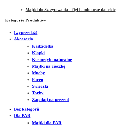
Majtki do Szczytowania – figi bambusowe damskie
Kategorie Produktów
!wyprzedaż!
Akcesoria
Kadzidełka
Klapki
Kosmetyki naturalne
Majtki na cieczkę
Muchy
Pareo
Świeczki
Torby
Zapakuj na prezent
Bez kategorii
Dla PAR
Majtki dla PAR