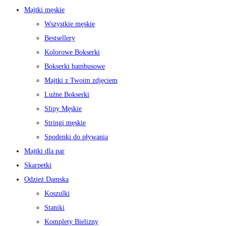
Majtki męskie
Wszystkie męskie
Bestsellery
Kolorowe Bokserki
Bokserki bambusowe
Majtki z Twoim zdjęciem
Luźne Bokserki
Slipy Męskie
Stringi męskie
Spodenki do pływania
Majtki dla par
Skarpetki
Odzież Damska
Koszulki
Staniki
Komplety Bielizny