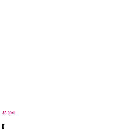
85.00
zł
1