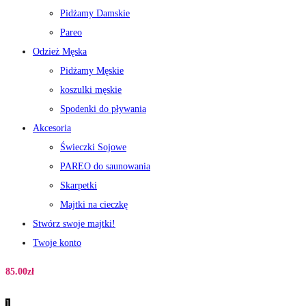
Pidżamy Damskie
Pareo
Odzież Męska
Pidżamy Męskie
koszulki męskie
Spodenki do pływania
Akcesoria
Świeczki Sojowe
PAREO do saunowania
Skarpetki
Majtki na cieczkę
Stwórz swoje majtki!
Twoje konto
85.00
zł
1