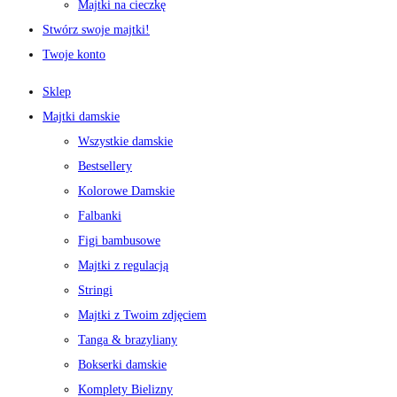
Majtki na cieczkę
Stwórz swoje majtki!
Twoje konto
Sklep
Majtki damskie
Wszystkie damskie
Bestsellery
Kolorowe Damskie
Falbanki
Figi bambusowe
Majtki z regulacją
Stringi
Majtki z Twoim zdjęciem
Tanga & brazyliany
Bokserki damskie
Komplety Bielizny