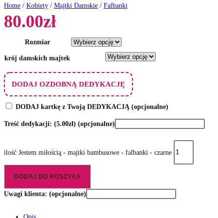
Home
/
Kobiety
/
Majtki Damskie
/
Falbanki
80.00
zł
Rozmiar
krój damskich majtek
DODAJ OZDOBNĄ DEDYKACJĘ
DODAJ kartkę z Twoją DEDYKACJĄ
(opcjonalne)
Treść dedykacji:
(5.00zł)
(opcjonalne)
ilość Jestem miłością - majtki bambusowe - falbanki - czarne
DODAJ DO KOSZYKA
Uwagi klienta:
(opcjonalne)
Opis