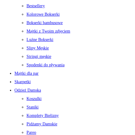
Bestsellery
Kolorowe Bokserki
Bokserki bambusowe
Majtki z Twoim zdjęciem
Luźne Bokserki
Slipy Męskie
Stringi męskie
Spodenki do pływania
Majtki dla par
Skarpetki
Odzież Damska
Koszulki
Staniki
Komplety Bielizny
Pidżamy Damskie
Pareo