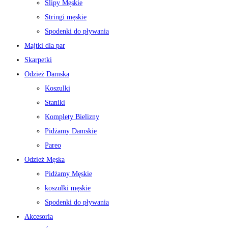
Slipy Męskie
Stringi męskie
Spodenki do pływania
Majtki dla par
Skarpetki
Odzież Damska
Koszulki
Staniki
Komplety Bielizny
Pidżamy Damskie
Pareo
Odzież Męska
Pidżamy Męskie
koszulki męskie
Spodenki do pływania
Akcesoria