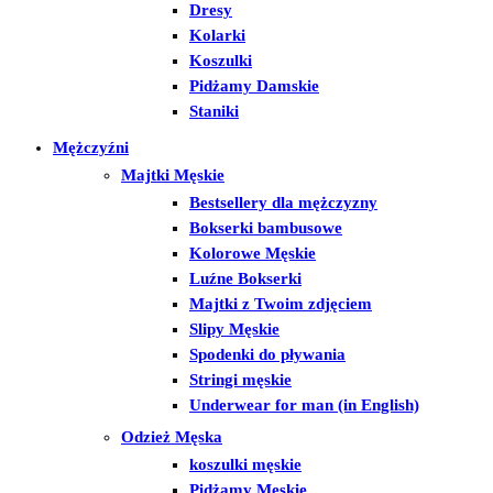
Dresy
Kolarki
Koszulki
Pidżamy Damskie
Staniki
Mężczyźni
Majtki Męskie
Bestsellery dla mężczyzny
Bokserki bambusowe
Kolorowe Męskie
Luźne Bokserki
Majtki z Twoim zdjęciem
Slipy Męskie
Spodenki do pływania
Stringi męskie
Underwear for man (in English)
Odzież Męska
koszulki męskie
Pidżamy Męskie