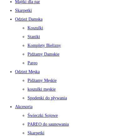
Majtki dla par
Skarpetki
Odzież Damska
Koszulki
Staniki
Komplety Bielizny
Pidżamy Damskie
Pareo
Odzież Męska
Pidżamy Męskie
koszulki męskie
Spodenki do pływania
Akcesoria
Świeczki Sojowe
PAREO do saunowania
Skarpetki