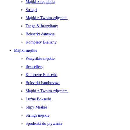
Majtki z regulacją
Stringi
Majtki z Twoim zdjęciem
Tanga & brazyliany
Bokserki damskie
Komplety Bielizny
Majtki męskie
Wszystkie męskie
Bestsellery
Kolorowe Bokserki
Bokserki bambusowe
Majtki z Twoim zdjęciem
Luźne Bokserki
Slipy Męskie
Stringi męskie
Spodenki do pływania