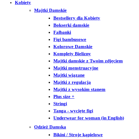
Kobiety
Majtki Damskie
Bestsellery dla Kobiety
Bokserki damskie
Falbanki
Figi bambusowe
Kolorowe Damskie
Komplety Bielizny
Majtki damskie z Twoim zdjęciem
Majtki menstruacyjne
Majtki wiązane
Majtki z regulacją
Majtki z wysokim stanem
Plus size +
Stringi
Tanga - wycięte figi
Underwear for woman (in English)
Odzież Damska
Bikini / Stroje kąpielowe