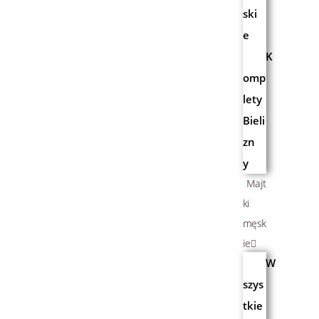
ski
e
K
omp
lety
Bieli
zn
y
Majt
ki
męsk
ie
W
szys
tkie