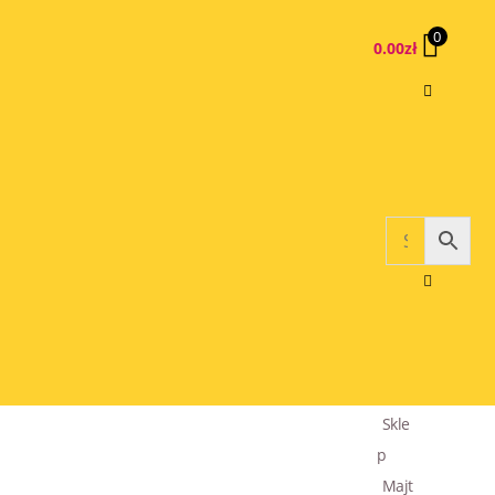
0
0.00
zł
Skle
p
Majt