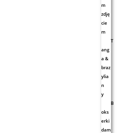
m
zdję
cie
m
T
ang
a &
braz
ylia
n
y
B
oks
erki
dam