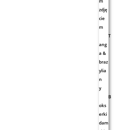
m
zdję
cie
m
T
ang
a &
braz
ylia
n
y
B
oks
erki
dam