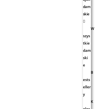
dam
skie
W
szys
tkie
dam
ski
e
B
ests
eller
y
K
olor