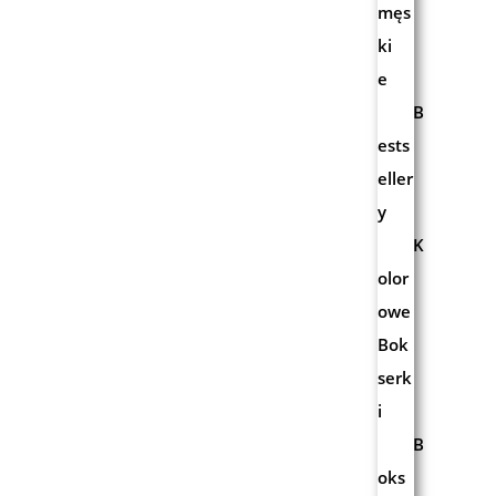
męs
ki
e
B
ests
eller
y
K
olor
owe
Bok
serk
i
B
oks