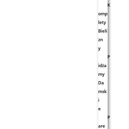
K
omp
lety
Bieli
zn
y
P
idża
my
Da
msk
i
e
P
are