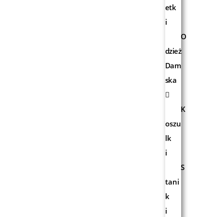
etk
i
O
dzież
Dam
ska
K
oszu
lk
i
S
tani
k
i