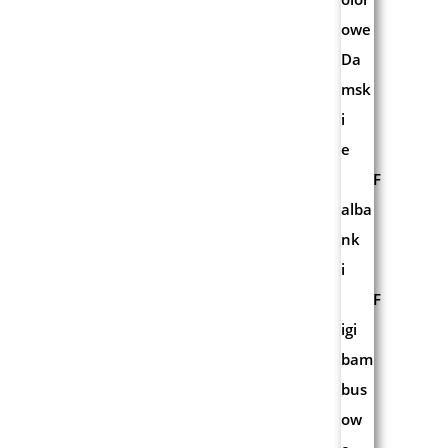
owe
Da
msk
i
e
F
alba
nk
i
F
igi
bam
bus
ow