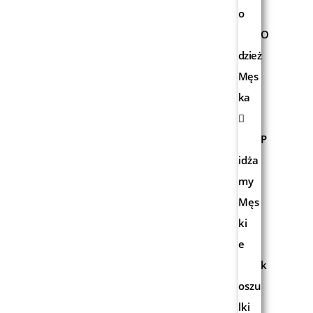
o
O
dzież
Męs
ka
P
idża
my
Męs
ki
e
k
oszu
lki