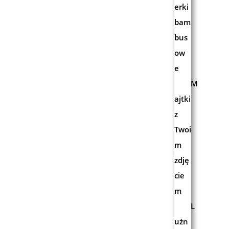
erki
bam
bus
ow
e
M
ajtki
z
Twoi
m
zdję
cie
m
L
uźn