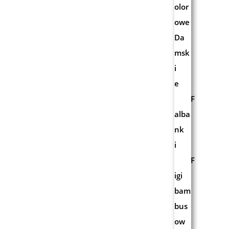
olor
owe
Da
msk
i
e
F
alba
nk
i
F
igi
bam
bus
ow