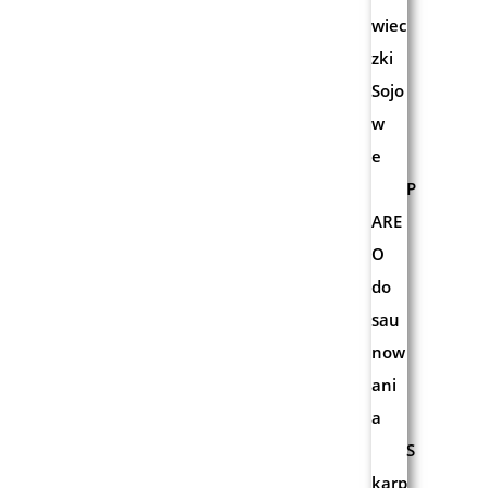
wiec
zki
Sojo
w
e
P
ARE
O
do
sau
now
ani
a
S
karp