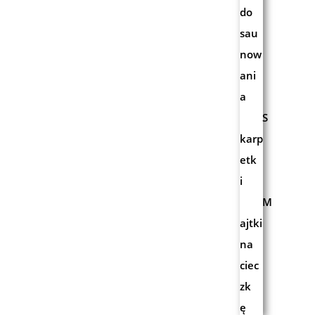
do
sau
now
ani
a
S
karp
etk
i
M
ajtki
na
ciec
zk
ę