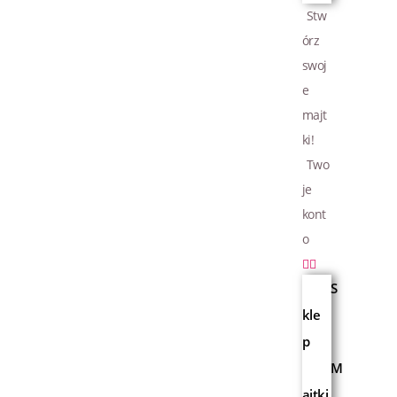
Stw
órz
swoj
e
majt
ki!
Two
je
kont
o
S
kle
p
M
ajtki