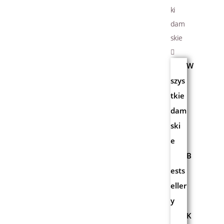
ki
dam
skie
W
szys
tkie
dam
ski
e
B
ests
eller
y
K