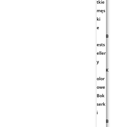
tkie
męs
ki
e
B
ests
eller
y
K
olor
owe
Bok
serk
i
B