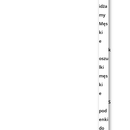
idża
my
Męs
ki
e
k
oszu
lki
męs
ki
e
S
pod
enki
do