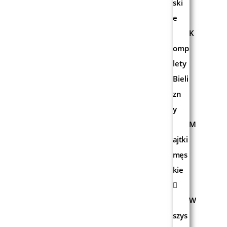
ski
e
K
omp
lety
Bieli
zn
y
M
ajtki
męs
kie
W
szys