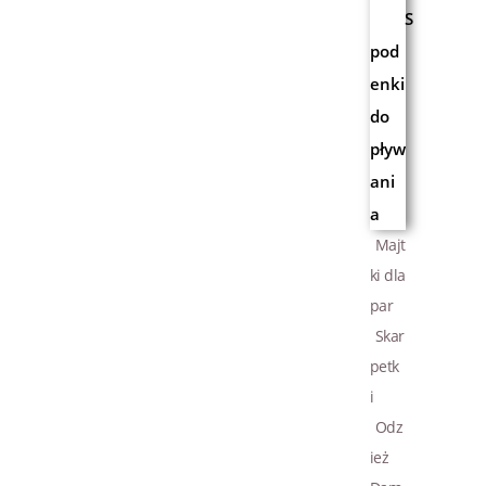
S
pod
enki
do
pływ
ani
a
Majt
ki dla
par
Skar
petk
i
Odz
ież