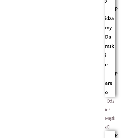
P
idża
my
Da
msk
i
e
P
are
o
Odz
ież
Męsk
a
P