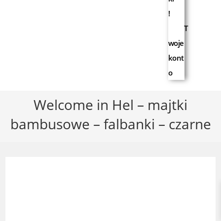
!
T
woje
kont
o
Welcome in Hel – majtki
bambusowe – falbanki – czarne