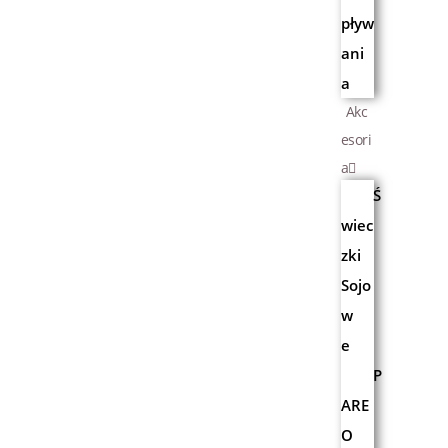
pływ
ani
a
Akc
esori
a
Ś
wiec
zki
Sojo
w
e
P
ARE
O