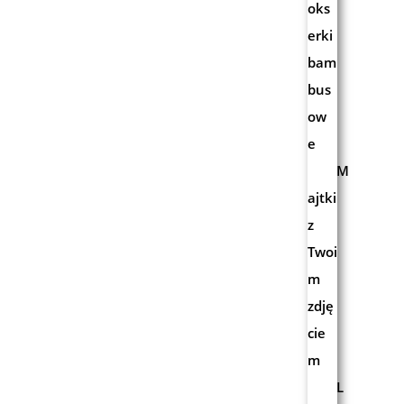
oks
erki
bam
bus
ow
e
M
ajtki
z
Twoi
m
zdję
cie
m
L