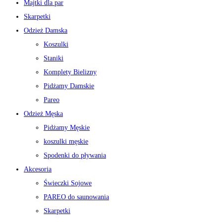
Majtki dla par
Skarpetki
Odzież Damska
Koszulki
Staniki
Komplety Bielizny
Pidżamy Damskie
Pareo
Odzież Męska
Pidżamy Męskie
koszulki męskie
Spodenki do pływania
Akcesoria
Świeczki Sojowe
PAREO do saunowania
Skarpetki