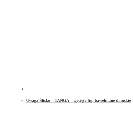
Uwaga Ślisko – TANGA – wycięte figi bawełniane damskie