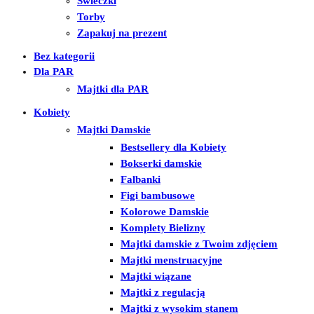
Świeczki
Torby
Zapakuj na prezent
Bez kategorii
Dla PAR
Majtki dla PAR
Kobiety
Majtki Damskie
Bestsellery dla Kobiety
Bokserki damskie
Falbanki
Figi bambusowe
Kolorowe Damskie
Komplety Bielizny
Majtki damskie z Twoim zdjęciem
Majtki menstruacyjne
Majtki wiązane
Majtki z regulacją
Majtki z wysokim stanem