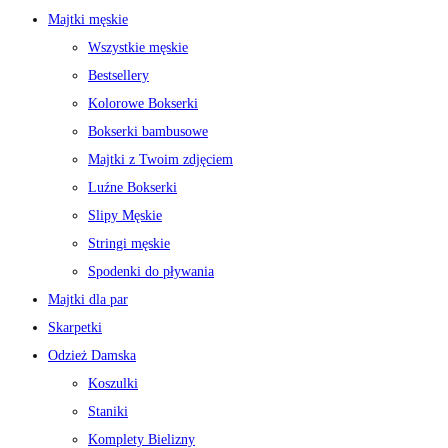
Majtki męskie
Wszystkie męskie
Bestsellery
Kolorowe Bokserki
Bokserki bambusowe
Majtki z Twoim zdjęciem
Luźne Bokserki
Slipy Męskie
Stringi męskie
Spodenki do pływania
Majtki dla par
Skarpetki
Odzież Damska
Koszulki
Staniki
Komplety Bielizny