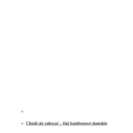
Chodź się całować – figi bambusowe damskie