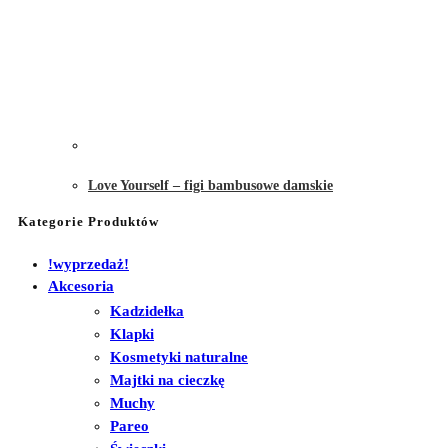
Love Yourself – figi bambusowe damskie
Kategorie Produktów
!wyprzedaż!
Akcesoria
Kadzidełka
Klapki
Kosmetyki naturalne
Majtki na cieczkę
Muchy
Pareo