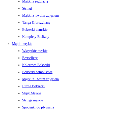
Majtki z regulacją
Stringi
Majtki z Twoim zdjęciem
Tanga & brazyliany
Bokserki damskie
Komplety Bielizny
Majtki męskie
Wszystkie męskie
Bestsellery
Kolorowe Bokserki
Bokserki bambusowe
Majtki z Twoim zdjęciem
Luźne Bokserki
Slipy Męskie
Stringi męskie
Spodenki do pływania