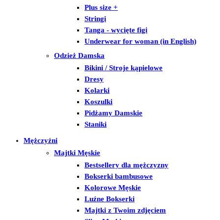
Plus size +
Stringi
Tanga - wycięte figi
Underwear for woman (in English)
Odzież Damska
Bikini / Stroje kąpielowe
Dresy
Kolarki
Koszulki
Pidżamy Damskie
Staniki
Mężczyźni
Majtki Męskie
Bestsellery dla mężczyzny
Bokserki bambusowe
Kolorowe Męskie
Luźne Bokserki
Majtki z Twoim zdjęciem