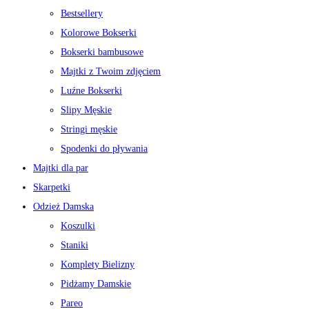
Bestsellery
Kolorowe Bokserki
Bokserki bambusowe
Majtki z Twoim zdjęciem
Luźne Bokserki
Slipy Męskie
Stringi męskie
Spodenki do pływania
Majtki dla par
Skarpetki
Odzież Damska
Koszulki
Staniki
Komplety Bielizny
Pidżamy Damskie
Pareo