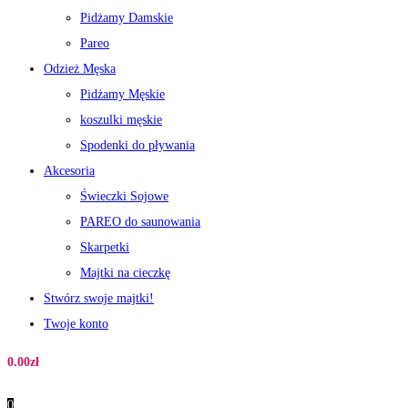
Pidżamy Damskie
Pareo
Odzież Męska
Pidżamy Męskie
koszulki męskie
Spodenki do pływania
Akcesoria
Świeczki Sojowe
PAREO do saunowania
Skarpetki
Majtki na cieczkę
Stwórz swoje majtki!
Twoje konto
0.00
zł
0