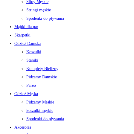
Slipy Męskie
Stringi męskie
Spodenki do pływania
Majtki dla par
Skarpetki
Odzież Damska
Koszulki
Staniki
Komplety Bielizny
Pidżamy Damskie
Pareo
Odzież Męska
Pidżamy Męskie
koszulki męskie
Spodenki do pływania
Akcesoria