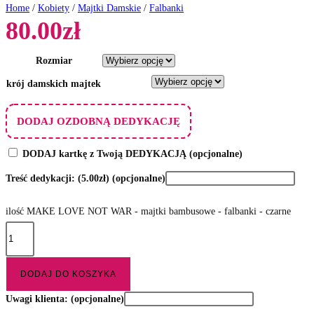
Home
/
Kobiety
/
Majtki Damskie
/
Falbanki
80.00
zł
Rozmiar
krój damskich majtek
DODAJ OZDOBNĄ DEDYKACJĘ
DODAJ kartkę z Twoją DEDYKACJĄ
(opcjonalne)
Treść dedykacji:
(5.00zł)
(opcjonalne)
ilość MAKE LOVE NOT WAR - majtki bambusowe - falbanki - czarne
DODAJ DO KOSZYKA
Uwagi klienta:
(opcjonalne)