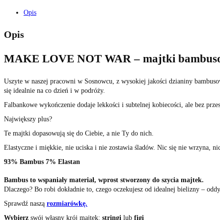
Opis
Opis
MAKE LOVE NOT WAR – majtki bambusowe
Uszyte w naszej pracowni w Sosnowcu, z wysokiej jakości dzianiny bambusow
się idealnie na co dzień i w podróży.
Falbankowe wykończenie dodaje lekkości i subtelnej kobiecości, ale bez przes
Największy plus?
Te majtki dopasowują się do Ciebie, a nie Ty do nich.
Elastyczne i miękkie, nie uciska i nie zostawia śladów. Nic się nie wrzyna, ni
93% Bambus 7% Elastan
Bambus to wspaniały materiał, wprost stworzony do szycia majtek.
Dlaczego? Bo robi dokładnie to, czego oczekujesz od idealnej bielizny – oddy
Sprawdź naszą
rozmiarówkę.
Wybierz
swój własny krój majtek:
stringi
lub
figi