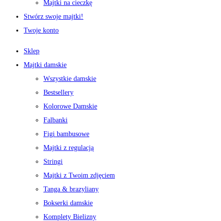
Majtki na cieczkę
Stwórz swoje majtki!
Twoje konto
Sklep
Majtki damskie
Wszystkie damskie
Bestsellery
Kolorowe Damskie
Falbanki
Figi bambusowe
Majtki z regulacją
Stringi
Majtki z Twoim zdjęciem
Tanga & brazyliany
Bokserki damskie
Komplety Bielizny