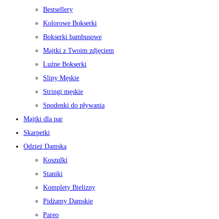
Bestsellery
Kolorowe Bokserki
Bokserki bambusowe
Majtki z Twoim zdjęciem
Luźne Bokserki
Slipy Męskie
Stringi męskie
Spodenki do pływania
Majtki dla par
Skarpetki
Odzież Damska
Koszulki
Staniki
Komplety Bielizny
Pidżamy Damskie
Pareo