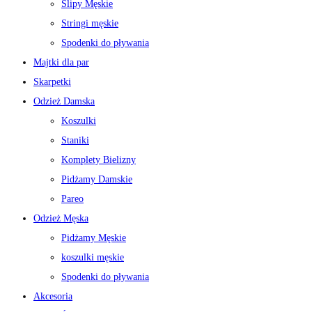
Slipy Męskie
Stringi męskie
Spodenki do pływania
Majtki dla par
Skarpetki
Odzież Damska
Koszulki
Staniki
Komplety Bielizny
Pidżamy Damskie
Pareo
Odzież Męska
Pidżamy Męskie
koszulki męskie
Spodenki do pływania
Akcesoria