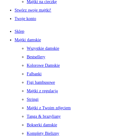
Majtki na cieczkę
Stwórz swoje majtki!
Twoje konto
Sklep
Majtki damskie
Wszystkie damskie
Bestsellery
Kolorowe Damskie
Falbanki
Figi bambusowe
Majtki z regulacją
Stringi
Majtki z Twoim zdjęciem
Tanga & brazyliany
Bokserki damskie
Komplety Bielizny