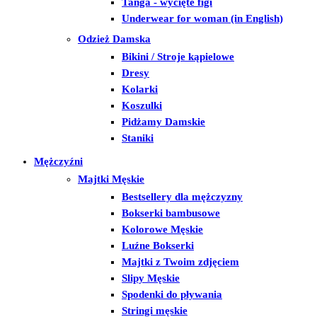
Tanga - wycięte figi
Underwear for woman (in English)
Odzież Damska
Bikini / Stroje kąpielowe
Dresy
Kolarki
Koszulki
Pidżamy Damskie
Staniki
Mężczyźni
Majtki Męskie
Bestsellery dla mężczyzny
Bokserki bambusowe
Kolorowe Męskie
Luźne Bokserki
Majtki z Twoim zdjęciem
Slipy Męskie
Spodenki do pływania
Stringi męskie