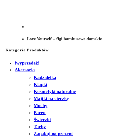
Love Yourself – figi bambusowe damskie
Kategorie Produktów
!wyprzedaż!
Akcesoria
Kadzidełka
Klapki
Kosmetyki naturalne
Majtki na cieczkę
Muchy
Pareo
Świeczki
Torby
Zapakuj na prezent