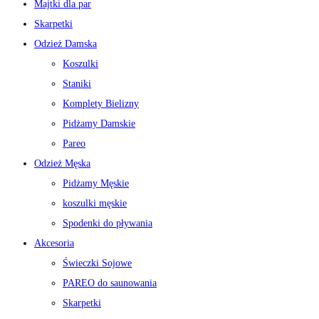
Majtki dla par
Skarpetki
Odzież Damska
Koszulki
Staniki
Komplety Bielizny
Pidżamy Damskie
Pareo
Odzież Męska
Pidżamy Męskie
koszulki męskie
Spodenki do pływania
Akcesoria
Świeczki Sojowe
PAREO do saunowania
Skarpetki