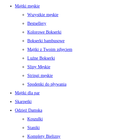
Majtki męskie
Wszystkie męskie
Bestsellery
Kolorowe Bokserki
Bokserki bambusowe
Majtki z Twoim zdjęciem
Luźne Bokserki
Slipy Męskie
Stringi męskie
Spodenki do pływania
Majtki dla par
Skarpetki
Odzież Damska
Koszulki
Staniki
Komplety Bielizny