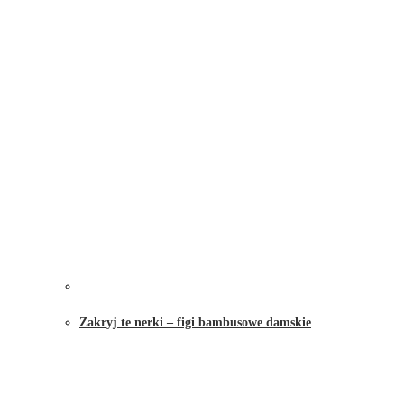
Zakryj te nerki – figi bambusowe damskie