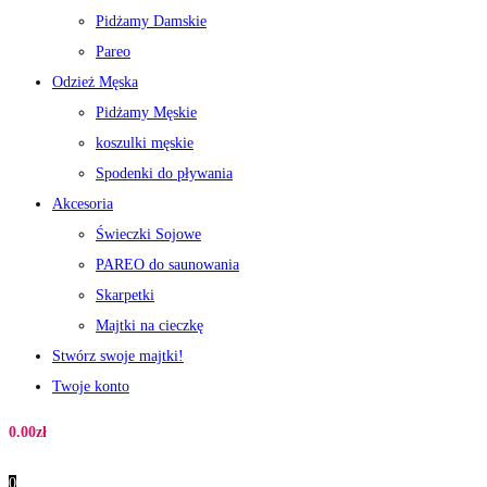
Pidżamy Damskie
Pareo
Odzież Męska
Pidżamy Męskie
koszulki męskie
Spodenki do pływania
Akcesoria
Świeczki Sojowe
PAREO do saunowania
Skarpetki
Majtki na cieczkę
Stwórz swoje majtki!
Twoje konto
0.00
zł
0