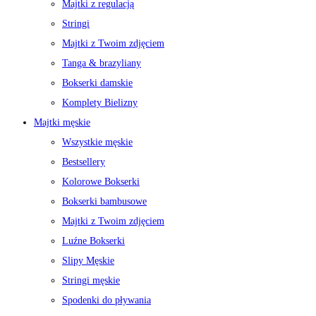
Majtki z regulacją
Stringi
Majtki z Twoim zdjęciem
Tanga & brazyliany
Bokserki damskie
Komplety Bielizny
Majtki męskie
Wszystkie męskie
Bestsellery
Kolorowe Bokserki
Bokserki bambusowe
Majtki z Twoim zdjęciem
Luźne Bokserki
Slipy Męskie
Stringi męskie
Spodenki do pływania