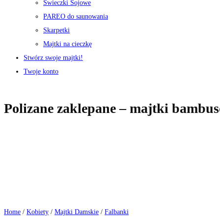
Świeczki Sojowe
PAREO do saunowania
Skarpetki
Majtki na cieczkę
Stwórz swoje majtki!
Twoje konto
Polizane zaklepane – majtki bambus
Home
/
Kobiety
/
Majtki Damskie
/
Falbanki