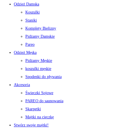
Odzież Damska
Koszulki
Staniki
Komplety Bielizny
Pidżamy Damskie
Pareo
Odzież Męska
Pidżamy Męskie
koszulki męskie
Spodenki do pływania
Akcesoria
Świeczki Sojowe
PAREO do saunowania
Skarpetki
Majtki na cieczkę
Stwórz swoje majtki!