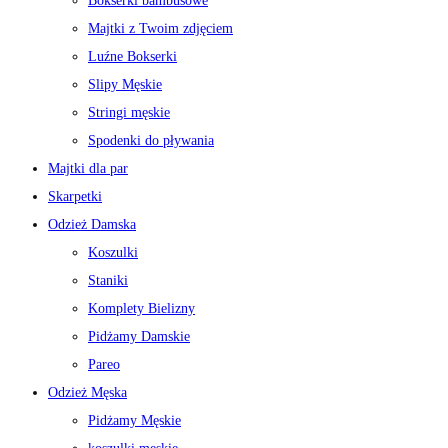
Bokserki bambusowe
Majtki z Twoim zdjęciem
Luźne Bokserki
Slipy Męskie
Stringi męskie
Spodenki do pływania
Majtki dla par
Skarpetki
Odzież Damska
Koszulki
Staniki
Komplety Bielizny
Pidżamy Damskie
Pareo
Odzież Męska
Pidżamy Męskie