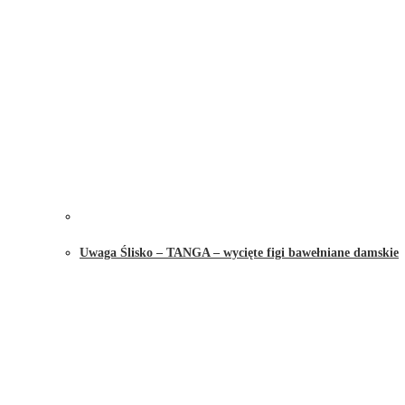
Uwaga Ślisko – TANGA – wycięte figi bawełniane damskie