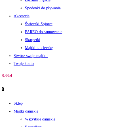
koszulki męskie
Spodenki do pływania
Akcesoria
Świeczki Sojowe
PAREO do saunowania
Skarpetki
Majtki na cieczkę
Stwórz swoje majtki!
Twoje konto
0.00
zł
0
Sklep
Majtki damskie
Wszystkie damskie