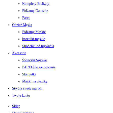
Komplety Bielizny
Pidżamy Damskie
Pareo
Odzież Męska
Pidżamy Męskie
koszulki męskie
Spodenki do pływania
Akcesoria
Świeczki Sojowe
PAREO do saunowania
Skarpetki
Majtki na cieczkę
Stwórz swoje majtki!
Twoje konto
Sklep