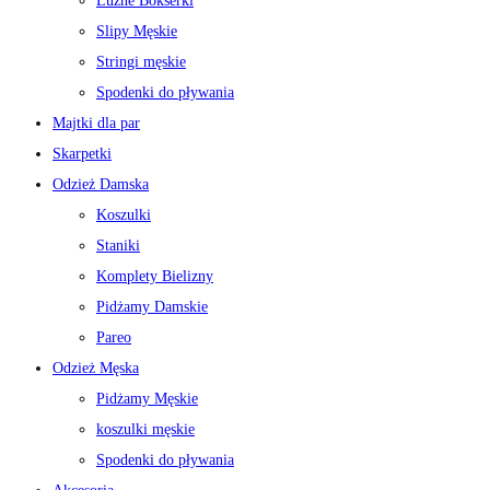
Luźne Bokserki
Slipy Męskie
Stringi męskie
Spodenki do pływania
Majtki dla par
Skarpetki
Odzież Damska
Koszulki
Staniki
Komplety Bielizny
Pidżamy Damskie
Pareo
Odzież Męska
Pidżamy Męskie
koszulki męskie
Spodenki do pływania