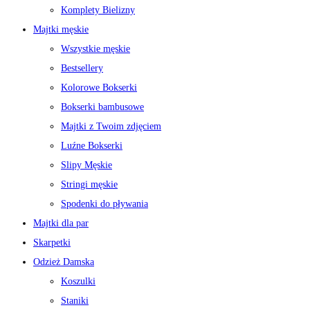
Komplety Bielizny
Majtki męskie
Wszystkie męskie
Bestsellery
Kolorowe Bokserki
Bokserki bambusowe
Majtki z Twoim zdjęciem
Luźne Bokserki
Slipy Męskie
Stringi męskie
Spodenki do pływania
Majtki dla par
Skarpetki
Odzież Damska
Koszulki
Staniki