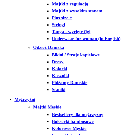
Majtki z regulacją
Majtki z wysokim stanem
Plus size +
Stringi
Tanga - wycięte figi
Underwear for woman (in English)
Odzież Damska
Bikini / Stroje kąpielowe
Dresy
Kolarki
Koszulki
Pidżamy Damskie
Staniki
Mężczyźni
Majtki Męskie
Bestsellery dla mężczyzny
Bokserki bambusowe
Kolorowe Męskie