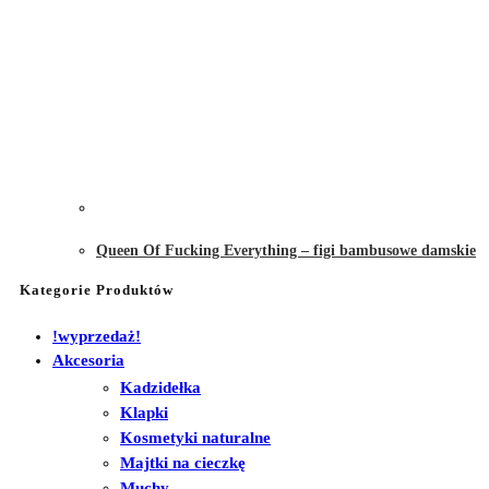
Queen Of Fucking Everything – figi bambusowe damskie
Kategorie Produktów
!wyprzedaż!
Akcesoria
Kadzidełka
Klapki
Kosmetyki naturalne
Majtki na cieczkę
Muchy