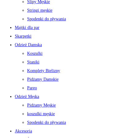
Slipy Męskie
Stringi męskie
Spodenki do pływania
Majtki dla par
Skarpetki
Odzież Damska
Koszulki
Staniki
Komplety Bielizny
Pidżamy Damskie
Pareo
Odzież Męska
Pidżamy Męskie
koszulki męskie
Spodenki do pływania
Akcesoria