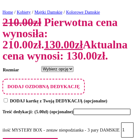
Home
/
Kobiety
/
Majtki Damskie
/
Kolorowe Damskie
210.00
zł
Pierwotna cena
wynosiła:
210.00zł.
130.00
zł
Aktualna
cena wynosi: 130.00zł.
Rozmiar
DODAJ OZDOBNĄ DEDYKACJĘ
DODAJ kartkę z Twoją DEDYKACJĄ
(opcjonalne)
Treść dedykacji:
(5.00zł)
(opcjonalne)
ilość MYSTERY BOX - zestaw niespodzianka - 3 pary DAMSKIE