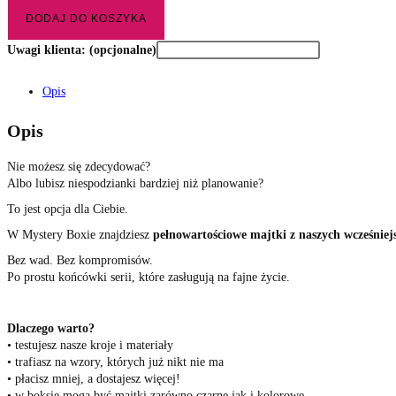
DODAJ DO KOSZYKA
Uwagi klienta:
(opcjonalne)
Opis
Opis
Nie możesz się zdecydować?
Albo lubisz niespodzianki bardziej niż planowanie?
To jest opcja dla Ciebie.
W Mystery Boxie znajdziesz
pełnowartościowe majtki z naszych wcześniej
Bez wad. Bez kompromisów.
Po prostu końcówki serii, które zasługują na fajne życie.
Dlaczego warto?
• testujesz nasze kroje i materiały
• trafiasz na wzory, których już nikt nie ma
• płacisz mniej, a dostajesz więcej!
• w boksie mogą być majtki zarówno czarne jak i kolorowe.