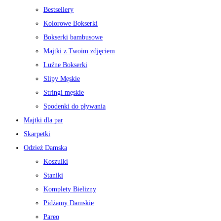
Bestsellery
Kolorowe Bokserki
Bokserki bambusowe
Majtki z Twoim zdjęciem
Luźne Bokserki
Slipy Męskie
Stringi męskie
Spodenki do pływania
Majtki dla par
Skarpetki
Odzież Damska
Koszulki
Staniki
Komplety Bielizny
Pidżamy Damskie
Pareo