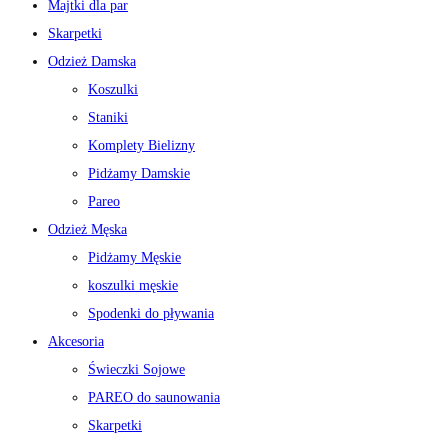
Majtki dla par
Skarpetki
Odzież Damska
Koszulki
Staniki
Komplety Bielizny
Pidżamy Damskie
Pareo
Odzież Męska
Pidżamy Męskie
koszulki męskie
Spodenki do pływania
Akcesoria
Świeczki Sojowe
PAREO do saunowania
Skarpetki