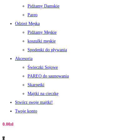
Pidżamy Damskie
Pareo
Odzież Męska
Pidżamy Męskie
koszulki męskie
Spodenki do pływania
Akcesoria
Świeczki Sojowe
PAREO do saunowania
Skarpetki
Majtki na cieczkę
Stwórz swoje majtki!
Twoje konto
0.00
zł
0