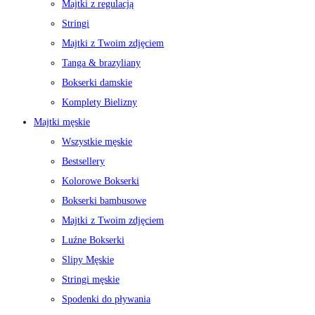
Majtki z regulacją
Stringi
Majtki z Twoim zdjęciem
Tanga & brazyliany
Bokserki damskie
Komplety Bielizny
Majtki męskie
Wszystkie męskie
Bestsellery
Kolorowe Bokserki
Bokserki bambusowe
Majtki z Twoim zdjęciem
Luźne Bokserki
Slipy Męskie
Stringi męskie
Spodenki do pływania