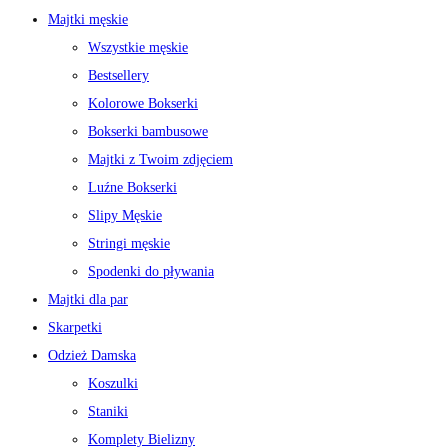
Majtki męskie
Wszystkie męskie
Bestsellery
Kolorowe Bokserki
Bokserki bambusowe
Majtki z Twoim zdjęciem
Luźne Bokserki
Slipy Męskie
Stringi męskie
Spodenki do pływania
Majtki dla par
Skarpetki
Odzież Damska
Koszulki
Staniki
Komplety Bielizny