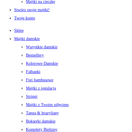
Majtki na cieczkę
Stwórz swoje majtki!
Twoje konto
Sklep
Majtki damskie
Wszystkie damskie
Bestsellery
Kolorowe Damskie
Falbanki
Figi bambusowe
Majtki z regulacją
Stringi
Majtki z Twoim zdjęciem
Tanga & brazyliany
Bokserki damskie
Komplety Bielizny