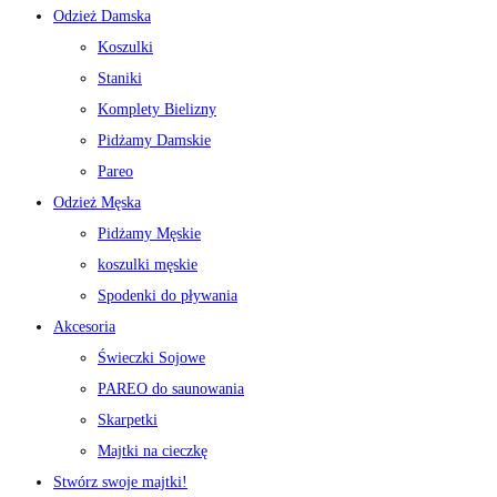
Odzież Damska
Koszulki
Staniki
Komplety Bielizny
Pidżamy Damskie
Pareo
Odzież Męska
Pidżamy Męskie
koszulki męskie
Spodenki do pływania
Akcesoria
Świeczki Sojowe
PAREO do saunowania
Skarpetki
Majtki na cieczkę
Stwórz swoje majtki!