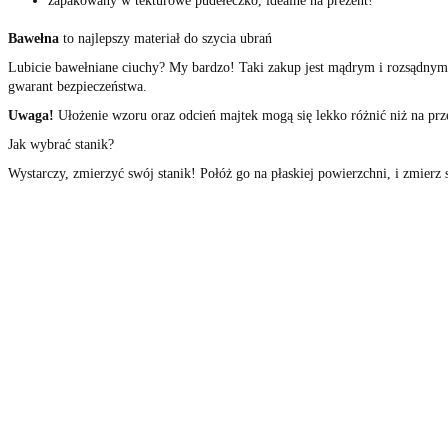
zapakowany w tekturowe pudełeczko, idealne na prezent!
Bawełna
to najlepszy materiał do szycia ubrań
Lubicie bawełniane ciuchy? My bardzo! Taki zakup jest mądrym i rozsądnym
gwarant bezpieczeństwa.
Uwa
ga!
Ułożenie wzoru oraz odcień majtek mogą się lekko różnić niż na prz
Jak wybrać stanik?
Wystarczy, zmierzyć swój stanik! Połóż go na płaskiej powierzchni, i zmierz