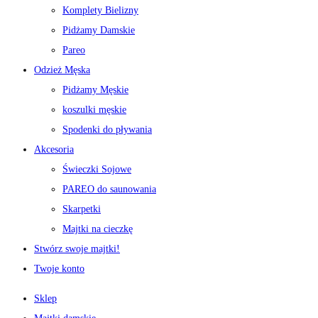
Komplety Bielizny
Pidżamy Damskie
Pareo
Odzież Męska
Pidżamy Męskie
koszulki męskie
Spodenki do pływania
Akcesoria
Świeczki Sojowe
PAREO do saunowania
Skarpetki
Majtki na cieczkę
Stwórz swoje majtki!
Twoje konto
Sklep