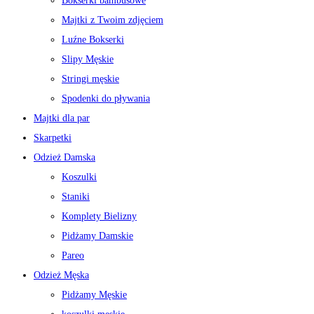
Bokserki bambusowe
Majtki z Twoim zdjęciem
Luźne Bokserki
Slipy Męskie
Stringi męskie
Spodenki do pływania
Majtki dla par
Skarpetki
Odzież Damska
Koszulki
Staniki
Komplety Bielizny
Pidżamy Damskie
Pareo
Odzież Męska
Pidżamy Męskie