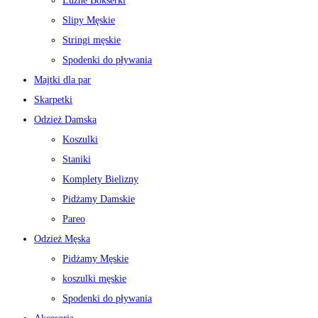
Luźne Bokserki
Slipy Męskie
Stringi męskie
Spodenki do pływania
Majtki dla par
Skarpetki
Odzież Damska
Koszulki
Staniki
Komplety Bielizny
Pidżamy Damskie
Pareo
Odzież Męska
Pidżamy Męskie
koszulki męskie
Spodenki do pływania