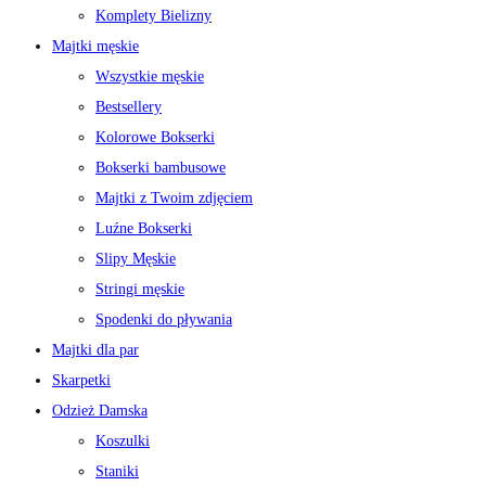
Komplety Bielizny
Majtki męskie
Wszystkie męskie
Bestsellery
Kolorowe Bokserki
Bokserki bambusowe
Majtki z Twoim zdjęciem
Luźne Bokserki
Slipy Męskie
Stringi męskie
Spodenki do pływania
Majtki dla par
Skarpetki
Odzież Damska
Koszulki
Staniki