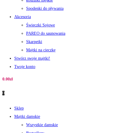
koszulki męskie
Spodenki do pływania
Akcesoria
Świeczki Sojowe
PAREO do saunowania
Skarpetki
Majtki na cieczkę
Stwórz swoje majtki!
Twoje konto
0.00
zł
0
Sklep
Majtki damskie
Wszystkie damskie