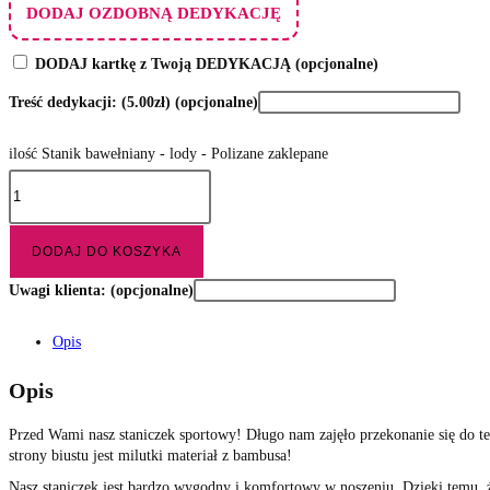
DODAJ OZDOBNĄ DEDYKACJĘ
DODAJ kartkę z Twoją DEDYKACJĄ
(opcjonalne)
Treść dedykacji:
(5.00zł)
(opcjonalne)
ilość Stanik bawełniany - lody - Polizane zaklepane
DODAJ DO KOSZYKA
Uwagi klienta:
(opcjonalne)
Opis
Opis
Przed Wami nasz staniczek sportowy! Długo nam zajęło przekonanie się do te
strony biustu jest milutki
materiał
z bambusa!
Nasz staniczek jest bardzo wygodny i komfortowy w noszeniu. Dzięki temu, ż