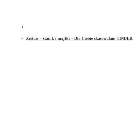
Zestaw – stanik i majtki – Dla Ciebie skasowałam TINDE