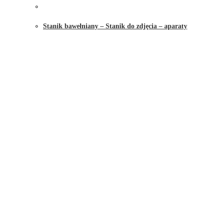
Stanik bawełniany – Stanik do zdjęcia – aparaty