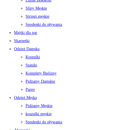
Luźne Bokserki
Slipy Męskie
Stringi męskie
Spodenki do pływania
Majtki dla par
Skarpetki
Odzież Damska
Koszulki
Staniki
Komplety Bielizny
Pidżamy Damskie
Pareo
Odzież Męska
Pidżamy Męskie
koszulki męskie
Spodenki do pływania