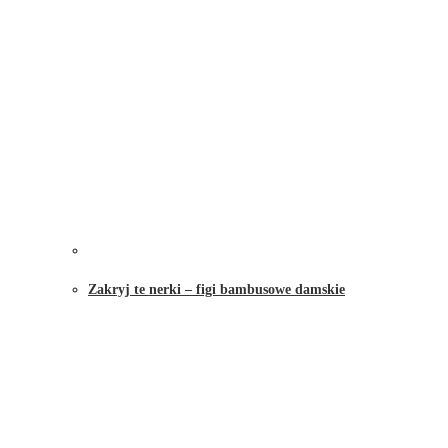
Zakryj te nerki – figi bambusowe damskie