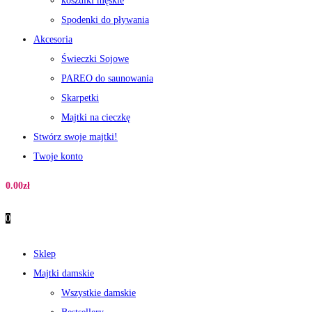
koszulki męskie
Spodenki do pływania
Akcesoria
Świeczki Sojowe
PAREO do saunowania
Skarpetki
Majtki na cieczkę
Stwórz swoje majtki!
Twoje konto
0.00
zł
0
Sklep
Majtki damskie
Wszystkie damskie