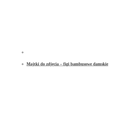
Majtki do zdjęcia – figi bambusowe damskie