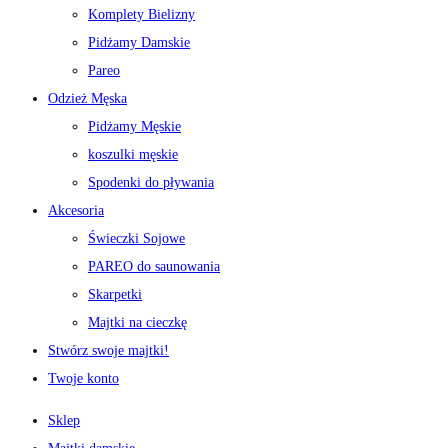
Komplety Bielizny
Pidżamy Damskie
Pareo
Odzież Męska
Pidżamy Męskie
koszulki męskie
Spodenki do pływania
Akcesoria
Świeczki Sojowe
PAREO do saunowania
Skarpetki
Majtki na cieczkę
Stwórz swoje majtki!
Twoje konto
Sklep