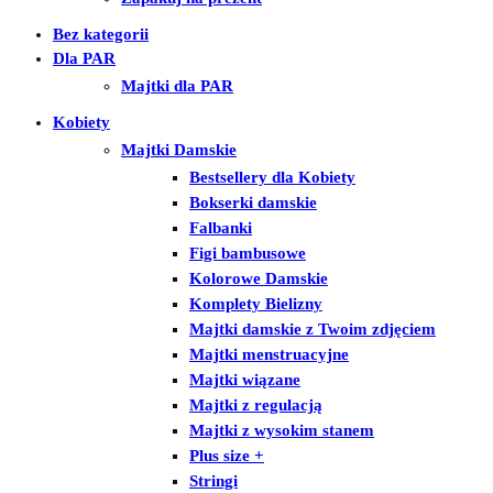
Bez kategorii
Dla PAR
Majtki dla PAR
Kobiety
Majtki Damskie
Bestsellery dla Kobiety
Bokserki damskie
Falbanki
Figi bambusowe
Kolorowe Damskie
Komplety Bielizny
Majtki damskie z Twoim zdjęciem
Majtki menstruacyjne
Majtki wiązane
Majtki z regulacją
Majtki z wysokim stanem
Plus size +
Stringi