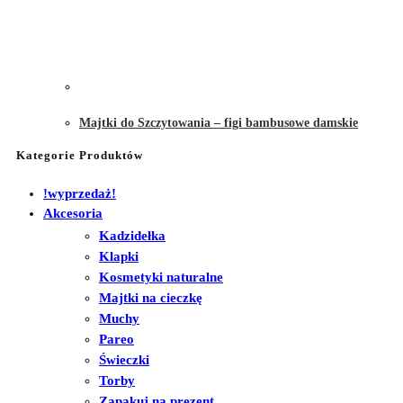
Majtki do Szczytowania – figi bambusowe damskie
Kategorie Produktów
!wyprzedaż!
Akcesoria
Kadzidełka
Klapki
Kosmetyki naturalne
Majtki na cieczkę
Muchy
Pareo
Świeczki
Torby
Zapakuj na prezent