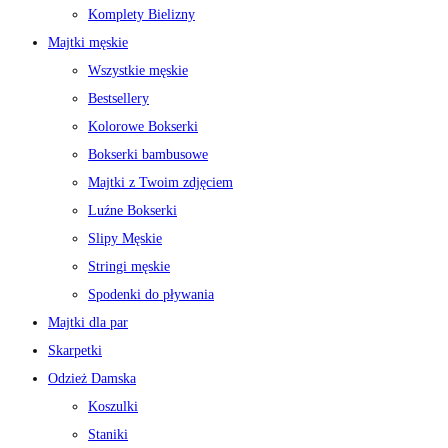
Komplety Bielizny
Majtki męskie
Wszystkie męskie
Bestsellery
Kolorowe Bokserki
Bokserki bambusowe
Majtki z Twoim zdjęciem
Luźne Bokserki
Slipy Męskie
Stringi męskie
Spodenki do pływania
Majtki dla par
Skarpetki
Odzież Damska
Koszulki
Staniki