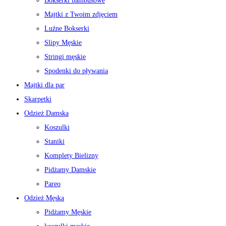
Bokserki bambusowe
Majtki z Twoim zdjęciem
Luźne Bokserki
Slipy Męskie
Stringi męskie
Spodenki do pływania
Majtki dla par
Skarpetki
Odzież Damska
Koszulki
Staniki
Komplety Bielizny
Pidżamy Damskie
Pareo
Odzież Męska
Pidżamy Męskie