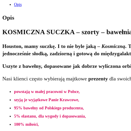
Opis
Opis
KOSMICZNA SUCZKA – szorty – bawełnia
Houston, mamy suczkę. I to nie byle jaką –
Kosmiczną
. 
jednocześnie słodką, zadziorną i gotową do międzygalak
Uszyte z bawełny, dopasowane jak dobrze wyliczona orbit
Nasi klienci często wybierają majtkowe
prezenty
dla swoich
powstają w małej pracowni w Polsce,
szyją je wyjątkowe Panie Krawcowe,
95% bawełny od Polskiego producenta,
5% elastanu, dla wygody i dopasowania,
100% miłości,