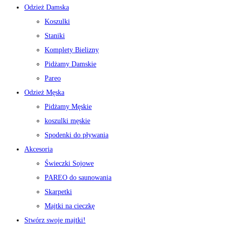
Odzież Damska
Koszulki
Staniki
Komplety Bielizny
Pidżamy Damskie
Pareo
Odzież Męska
Pidżamy Męskie
koszulki męskie
Spodenki do pływania
Akcesoria
Świeczki Sojowe
PAREO do saunowania
Skarpetki
Majtki na cieczkę
Stwórz swoje majtki!