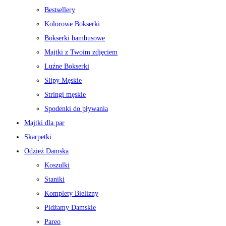
Bestsellery
Kolorowe Bokserki
Bokserki bambusowe
Majtki z Twoim zdjęciem
Luźne Bokserki
Slipy Męskie
Stringi męskie
Spodenki do pływania
Majtki dla par
Skarpetki
Odzież Damska
Koszulki
Staniki
Komplety Bielizny
Pidżamy Damskie
Pareo