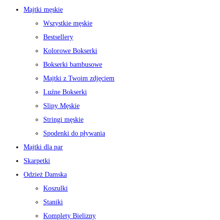
Majtki męskie
Wszystkie męskie
Bestsellery
Kolorowe Bokserki
Bokserki bambusowe
Majtki z Twoim zdjęciem
Luźne Bokserki
Slipy Męskie
Stringi męskie
Spodenki do pływania
Majtki dla par
Skarpetki
Odzież Damska
Koszulki
Staniki
Komplety Bielizny