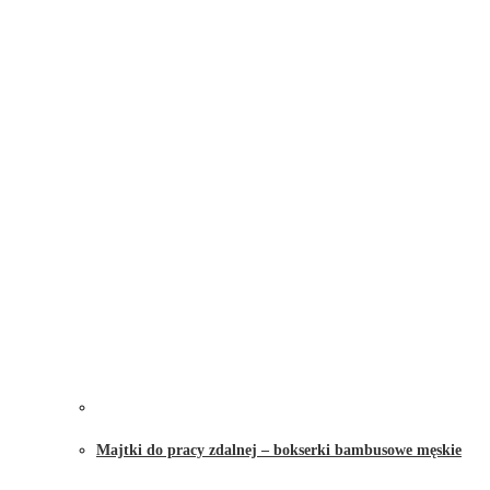
Majtki do pracy zdalnej – bokserki bambusowe męskie