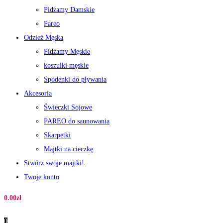
Pidżamy Damskie
Pareo
Odzież Męska
Pidżamy Męskie
koszulki męskie
Spodenki do pływania
Akcesoria
Świeczki Sojowe
PAREO do saunowania
Skarpetki
Majtki na cieczkę
Stwórz swoje majtki!
Twoje konto
0.00
zł
0