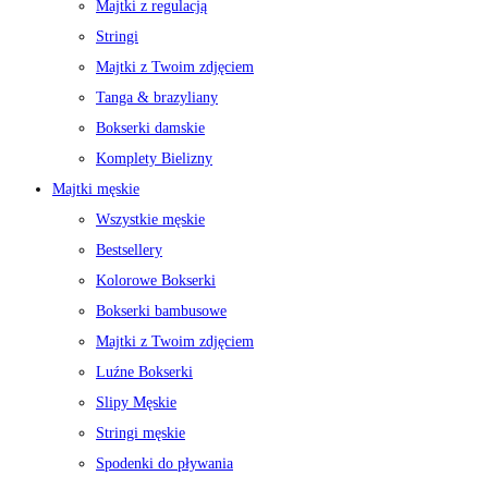
Majtki z regulacją
Stringi
Majtki z Twoim zdjęciem
Tanga & brazyliany
Bokserki damskie
Komplety Bielizny
Majtki męskie
Wszystkie męskie
Bestsellery
Kolorowe Bokserki
Bokserki bambusowe
Majtki z Twoim zdjęciem
Luźne Bokserki
Slipy Męskie
Stringi męskie
Spodenki do pływania