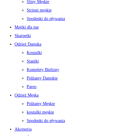
Slipy Męskie
Stringi męskie
Spodenki do pływania
Majtki dla par
Skarpetki
Odzież Damska
Koszulki
Staniki
Komplety Bielizny
Pidżamy Damskie
Pareo
Odzież Męska
Pidżamy Męskie
koszulki męskie
Spodenki do pływania
Akcesoria