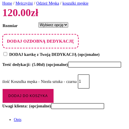
Home
/
Mężczyźni
/
Odzież Męska
/
koszulki męskie
120.00
zł
Rozmiar
DODAJ OZDOBNĄ DEDYKACJĘ
DODAJ kartkę z Twoją DEDYKACJĄ
(opcjonalne)
Treść dedykacji:
(5.00zł)
(opcjonalne)
ilość Koszulka męska - Niezła sztuka - czarna
DODAJ DO KOSZYKA
Uwagi klienta:
(opcjonalne)
Opis