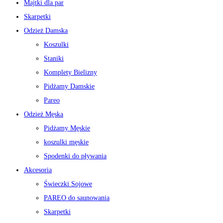
Majtki dla par
Skarpetki
Odzież Damska
Koszulki
Staniki
Komplety Bielizny
Pidżamy Damskie
Pareo
Odzież Męska
Pidżamy Męskie
koszulki męskie
Spodenki do pływania
Akcesoria
Świeczki Sojowe
PAREO do saunowania
Skarpetki