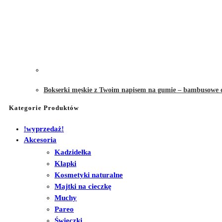
Bokserki męskie z Twoim napisem na gumie – bambusowe 
Kategorie Produktów
!wyprzedaż!
Akcesoria
Kadzidełka
Klapki
Kosmetyki naturalne
Majtki na cieczkę
Muchy
Pareo
Świeczki