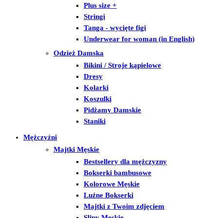
Plus size +
Stringi
Tanga - wycięte figi
Underwear for woman (in English)
Odzież Damska
Bikini / Stroje kąpielowe
Dresy
Kolarki
Koszulki
Pidżamy Damskie
Staniki
Mężczyźni
Majtki Męskie
Bestsellery dla mężczyzny
Bokserki bambusowe
Kolorowe Męskie
Luźne Bokserki
Majtki z Twoim zdjęciem
Slipy Męskie