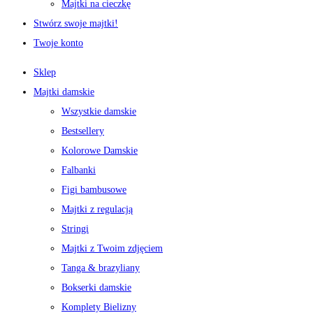
Majtki na cieczkę
Stwórz swoje majtki!
Twoje konto
Sklep
Majtki damskie
Wszystkie damskie
Bestsellery
Kolorowe Damskie
Falbanki
Figi bambusowe
Majtki z regulacją
Stringi
Majtki z Twoim zdjęciem
Tanga & brazyliany
Bokserki damskie
Komplety Bielizny