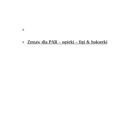
Zestaw dla PAR – ogórki – figi & bokserki