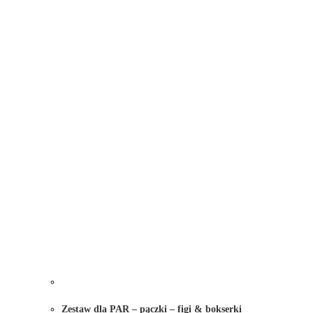
Zestaw dla PAR – pączki – figi & bokserki