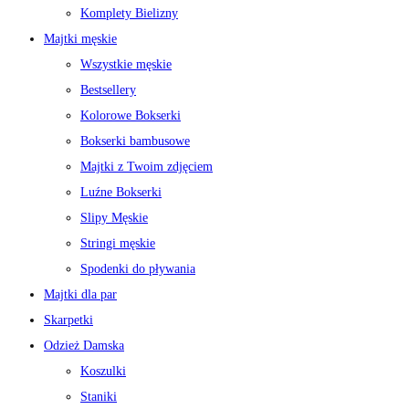
Komplety Bielizny
Majtki męskie
Wszystkie męskie
Bestsellery
Kolorowe Bokserki
Bokserki bambusowe
Majtki z Twoim zdjęciem
Luźne Bokserki
Slipy Męskie
Stringi męskie
Spodenki do pływania
Majtki dla par
Skarpetki
Odzież Damska
Koszulki
Staniki