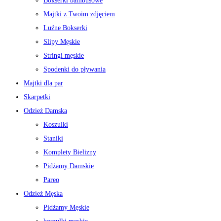
Bokserki bambusowe
Majtki z Twoim zdjęciem
Luźne Bokserki
Slipy Męskie
Stringi męskie
Spodenki do pływania
Majtki dla par
Skarpetki
Odzież Damska
Koszulki
Staniki
Komplety Bielizny
Pidżamy Damskie
Pareo
Odzież Męska
Pidżamy Męskie