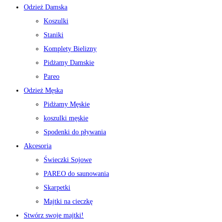
Odzież Damska
Koszulki
Staniki
Komplety Bielizny
Pidżamy Damskie
Pareo
Odzież Męska
Pidżamy Męskie
koszulki męskie
Spodenki do pływania
Akcesoria
Świeczki Sojowe
PAREO do saunowania
Skarpetki
Majtki na cieczkę
Stwórz swoje majtki!