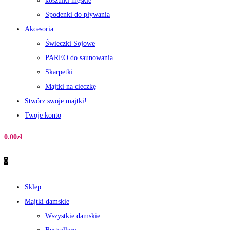
koszulki męskie
Spodenki do pływania
Akcesoria
Świeczki Sojowe
PAREO do saunowania
Skarpetki
Majtki na cieczkę
Stwórz swoje majtki!
Twoje konto
0.00
zł
0
Sklep
Majtki damskie
Wszystkie damskie