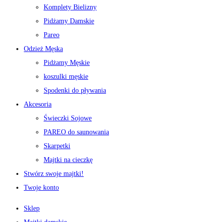
Komplety Bielizny
Pidżamy Damskie
Pareo
Odzież Męska
Pidżamy Męskie
koszulki męskie
Spodenki do pływania
Akcesoria
Świeczki Sojowe
PAREO do saunowania
Skarpetki
Majtki na cieczkę
Stwórz swoje majtki!
Twoje konto
Sklep