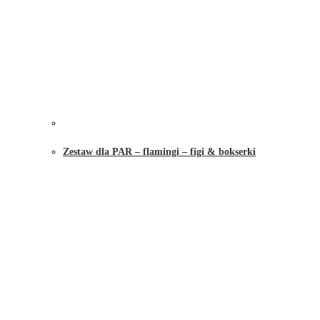
Zestaw dla PAR – flamingi – figi & bokserki