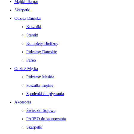
Majtki dla par
Skarpetki
Odzież Damska
Koszulki
Staniki
Komplety Bielizny
Pidżamy Damskie
Pareo
Odzież Męska
Pidżamy Męskie
koszulki męskie
Spodenki do pływania
Akcesoria
Świeczki Sojowe
PAREO do saunowania
Skarpetki