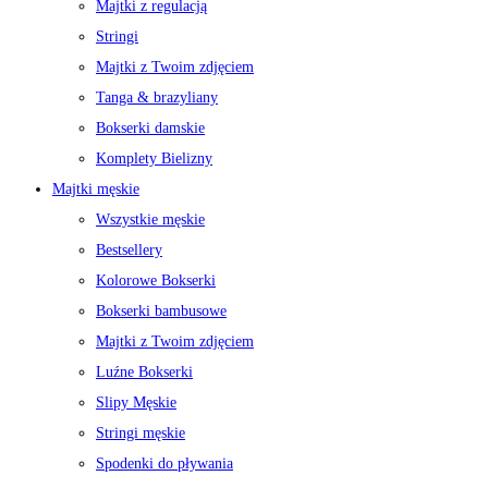
Majtki z regulacją
Stringi
Majtki z Twoim zdjęciem
Tanga & brazyliany
Bokserki damskie
Komplety Bielizny
Majtki męskie
Wszystkie męskie
Bestsellery
Kolorowe Bokserki
Bokserki bambusowe
Majtki z Twoim zdjęciem
Luźne Bokserki
Slipy Męskie
Stringi męskie
Spodenki do pływania