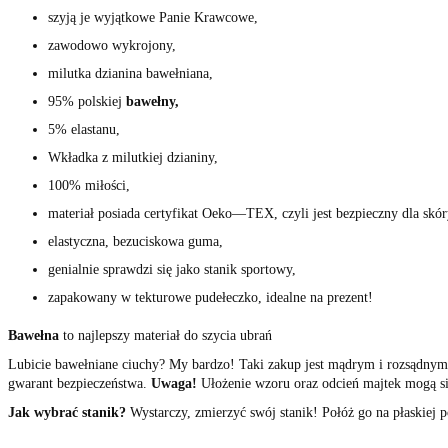
szyją je wyjątkowe Panie Krawcowe,
zawodowo wykrojony,
milutka dzianina bawełniana,
95% polskiej
bawełny,
5% elastanu,
Wkładka z milutkiej dzianiny,
100% miłości,
materiał posiada certyfikat Oeko—TEX, czyli jest bezpieczny dla skór
elastyczna, bezuciskowa guma,
genialnie sprawdzi się jako stanik sportowy,
zapakowany w tekturowe pudełeczko, idealne na prezent!
Bawełna
to najlepszy materiał do szycia ubrań
Lubicie bawełniane ciuchy? My bardzo! Taki zakup jest mądrym i rozsądny
gwarant bezpieczeństwa.
Uwaga!
Ułożenie wzoru oraz odcień majtek mogą się
Jak wybrać stanik?
Wystarczy, zmierzyć swój stanik! Połóż go na płaskiej p