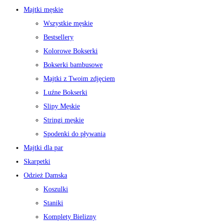
Majtki męskie
Wszystkie męskie
Bestsellery
Kolorowe Bokserki
Bokserki bambusowe
Majtki z Twoim zdjęciem
Luźne Bokserki
Slipy Męskie
Stringi męskie
Spodenki do pływania
Majtki dla par
Skarpetki
Odzież Damska
Koszulki
Staniki
Komplety Bielizny