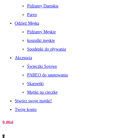
Pidżamy Damskie
Pareo
Odzież Męska
Pidżamy Męskie
koszulki męskie
Spodenki do pływania
Akcesoria
Świeczki Sojowe
PAREO do saunowania
Skarpetki
Majtki na cieczkę
Stwórz swoje majtki!
Twoje konto
0.00
zł
0