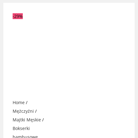
-29%
Home
/
Mężczyźni
/
Majtki Męskie
/
Bokserki
bambusowe