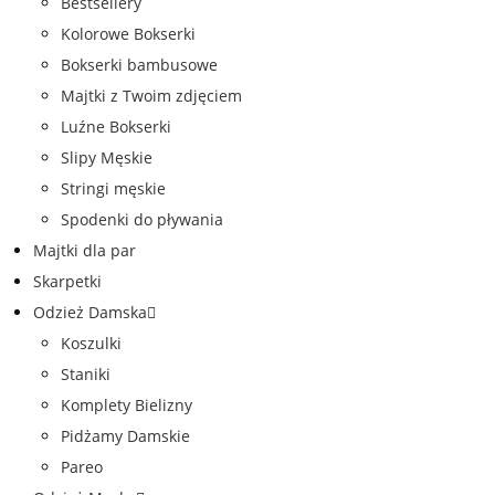
Bestsellery
Kolorowe Bokserki
Bokserki bambusowe
Majtki z Twoim zdjęciem
Luźne Bokserki
Slipy Męskie
Stringi męskie
Spodenki do pływania
Majtki dla par
Skarpetki
Odzież Damska
Koszulki
Staniki
Komplety Bielizny
Pidżamy Damskie
Pareo