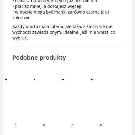
• trafiasz na wzory, których już nikt nie ma
• płacisz mniej, a dostajesz więcej!
• w boksie mogą być majtki zarówno czarne jak i
kolorowe.
Każdy box to mała loteria, ale taka, z której się nie
wychodzi zawiedzionym. Idealne, jeśli nie wiesz, co
wybrać.
Podobne produkty