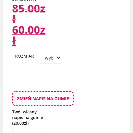
85.00
z
ł
60.00
z
ł
ROZMIAR
ZMIEŃ NAPIS NA GUMIE
Twój własny
napis na gumie
(20.00zł)