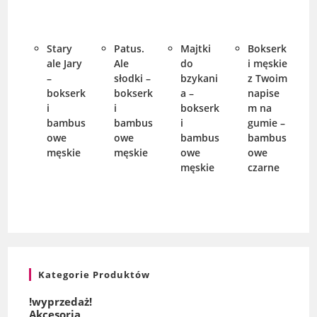
Stary
Patus.
Majtki
Bokserk
ale Jary
Ale
do
i męskie
–
słodki –
bzykani
z Twoim
bokserk
bokserk
a –
napise
i
i
bokserk
m na
bambus
bambus
i
gumie –
owe
owe
bambus
bambus
męskie
męskie
owe
owe
męskie
czarne
Kategorie Produktów
!wyprzedaż!
Akcesoria