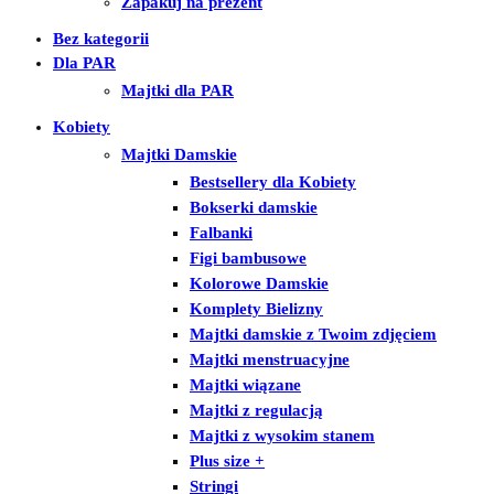
Zapakuj na prezent
Bez kategorii
Dla PAR
Majtki dla PAR
Kobiety
Majtki Damskie
Bestsellery dla Kobiety
Bokserki damskie
Falbanki
Figi bambusowe
Kolorowe Damskie
Komplety Bielizny
Majtki damskie z Twoim zdjęciem
Majtki menstruacyjne
Majtki wiązane
Majtki z regulacją
Majtki z wysokim stanem
Plus size +
Stringi