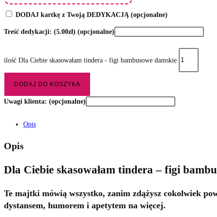
DODAJ kartkę z Twoją DEDYKACJĄ
(opcjonalne)
Treść dedykacji:
(5.00zł)
(opcjonalne)
ilość Dla Ciebie skasowałam tindera - figi bambusowe damskie
DODAJ DO KOSZYKA
Uwagi klienta:
(opcjonalne)
Opis
Opis
Dla Ciebie skasowałam tindera – figi bamb
Te majtki mówią wszystko, zanim zdążysz cokolwiek pow
dystansem, humorem i apetytem na więcej.