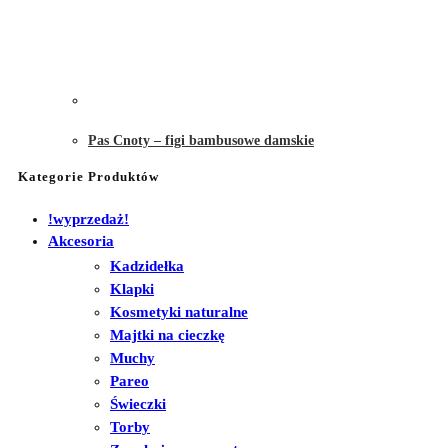
Pas Cnoty – figi bambusowe damskie
Kategorie Produktów
!wyprzedaż!
Akcesoria
Kadzidełka
Klapki
Kosmetyki naturalne
Majtki na cieczkę
Muchy
Pareo
Świeczki
Torby