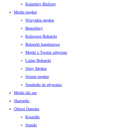
Komplety Bielizny
Majtki męskie
Wszystkie męskie
Bestsellery
Kolorowe Bokserki
Bokserki bambusowe
Majtki z Twoim zdjęciem
Luźne Bokserki
Slipy Męskie
Stringi męskie
Spodenki do pływania
Majtki dla par
Skarpetki
Odzież Damska
Koszulki
Staniki