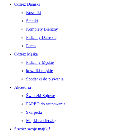
Odzież Damska
Koszulki
Staniki
Komplety Bielizny
Pidżamy Damskie
Pareo
Odzież Męska
Pidżamy Męskie
koszulki męskie
Spodenki do pływania
Akcesoria
Świeczki Sojowe
PAREO do saunowania
Skarpetki
Majtki na cieczkę
Stwórz swoje majtki!