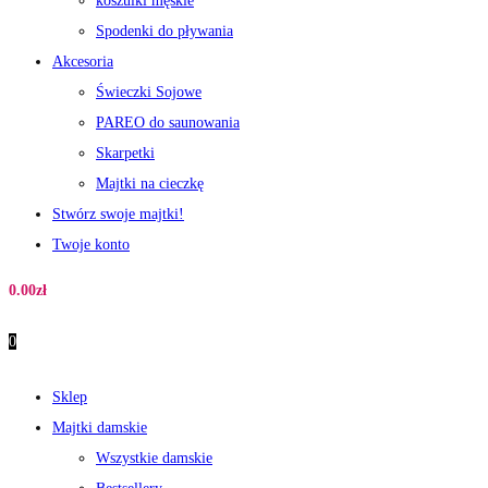
koszulki męskie
Spodenki do pływania
Akcesoria
Świeczki Sojowe
PAREO do saunowania
Skarpetki
Majtki na cieczkę
Stwórz swoje majtki!
Twoje konto
0.00
zł
0
Sklep
Majtki damskie
Wszystkie damskie