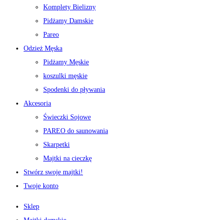
Komplety Bielizny
Pidżamy Damskie
Pareo
Odzież Męska
Pidżamy Męskie
koszulki męskie
Spodenki do pływania
Akcesoria
Świeczki Sojowe
PAREO do saunowania
Skarpetki
Majtki na cieczkę
Stwórz swoje majtki!
Twoje konto
Sklep