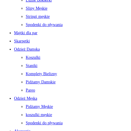
Luźne Bokserki
Slipy Męskie
Stringi męskie
Spodenki do pływania
Majtki dla par
Skarpetki
Odzież Damska
Koszulki
Staniki
Komplety Bielizny
Pidżamy Damskie
Pareo
Odzież Męska
Pidżamy Męskie
koszulki męskie
Spodenki do pływania