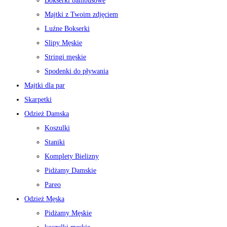
Bokserki bambusowe
Majtki z Twoim zdjęciem
Luźne Bokserki
Slipy Męskie
Stringi męskie
Spodenki do pływania
Majtki dla par
Skarpetki
Odzież Damska
Koszulki
Staniki
Komplety Bielizny
Pidżamy Damskie
Pareo
Odzież Męska
Pidżamy Męskie