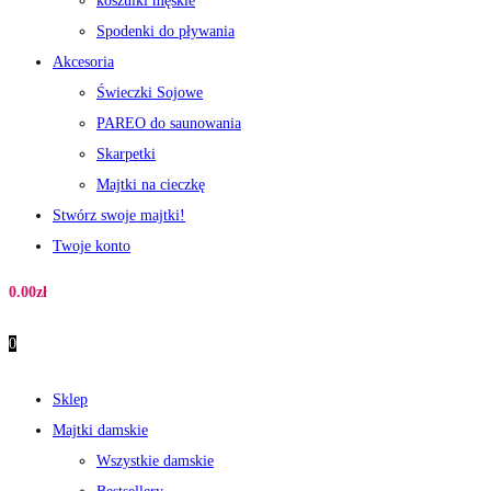
koszulki męskie
Spodenki do pływania
Akcesoria
Świeczki Sojowe
PAREO do saunowania
Skarpetki
Majtki na cieczkę
Stwórz swoje majtki!
Twoje konto
0.00
zł
0
Sklep
Majtki damskie
Wszystkie damskie