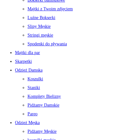
Bokserki bambusowe
Majtki z Twoim zdjęciem
Luźne Bokserki
Slipy Męskie
Stringi męskie
Spodenki do pływania
Majtki dla par
Skarpetki
Odzież Damska
Koszulki
Staniki
Komplety Bielizny
Pidżamy Damskie
Pareo
Odzież Męska
Pidżamy Męskie