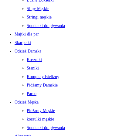
Luźne Bokserki
Slipy Męskie
Stringi męskie
Spodenki do pływania
Majtki dla par
Skarpetki
Odzież Damska
Koszulki
Staniki
Komplety Bielizny
Pidżamy Damskie
Pareo
Odzież Męska
Pidżamy Męskie
koszulki męskie
Spodenki do pływania