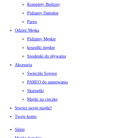
Komplety Bielizny
Pidżamy Damskie
Pareo
Odzież Męska
Pidżamy Męskie
koszulki męskie
Spodenki do pływania
Akcesoria
Świeczki Sojowe
PAREO do saunowania
Skarpetki
Majtki na cieczkę
Stwórz swoje majtki!
Twoje konto
Sklep