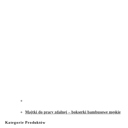
Majtki do pracy zdalnej – bokserki bambusowe męskie
Kategorie Produktów