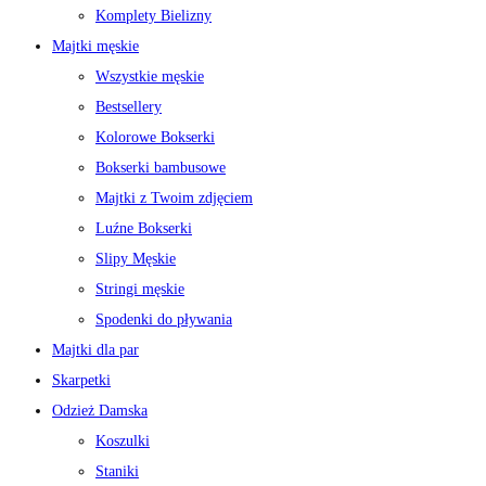
Komplety Bielizny
Majtki męskie
Wszystkie męskie
Bestsellery
Kolorowe Bokserki
Bokserki bambusowe
Majtki z Twoim zdjęciem
Luźne Bokserki
Slipy Męskie
Stringi męskie
Spodenki do pływania
Majtki dla par
Skarpetki
Odzież Damska
Koszulki
Staniki