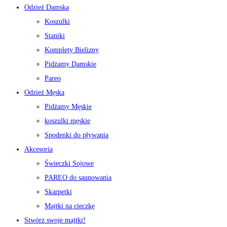
Odzież Damska
Koszulki
Staniki
Komplety Bielizny
Pidżamy Damskie
Pareo
Odzież Męska
Pidżamy Męskie
koszulki męskie
Spodenki do pływania
Akcesoria
Świeczki Sojowe
PAREO do saunowania
Skarpetki
Majtki na cieczkę
Stwórz swoje majtki!