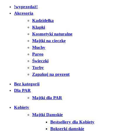
!wyprzedaż!
Akcesoria
Kadzidełka
Klapki
Kosmetyki naturalne
Majtki na cieczkę
Muchy
Pareo
Świeczki
Torby
Zapakuj na prezent
Bez kategorii
Dla PAR
Majtki dla PAR
Kobiety
Majtki Damskie
Bestsellery dla Kobiety
Bokserki damskie