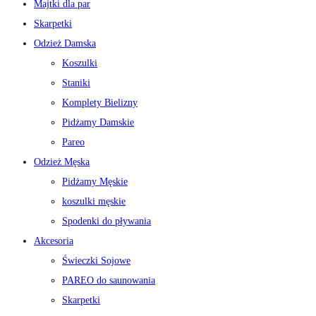
Majtki dla par
Skarpetki
Odzież Damska
Koszulki
Staniki
Komplety Bielizny
Pidżamy Damskie
Pareo
Odzież Męska
Pidżamy Męskie
koszulki męskie
Spodenki do pływania
Akcesoria
Świeczki Sojowe
PAREO do saunowania
Skarpetki