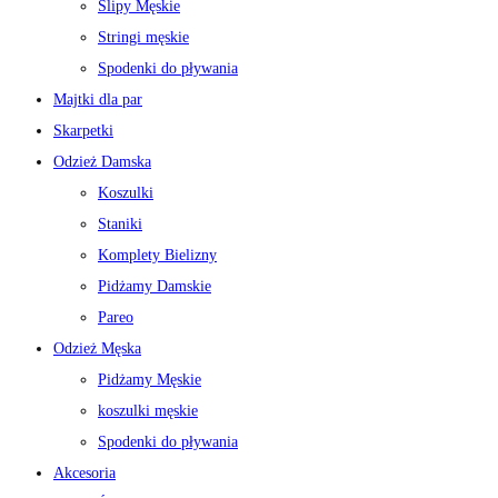
Slipy Męskie
Stringi męskie
Spodenki do pływania
Majtki dla par
Skarpetki
Odzież Damska
Koszulki
Staniki
Komplety Bielizny
Pidżamy Damskie
Pareo
Odzież Męska
Pidżamy Męskie
koszulki męskie
Spodenki do pływania
Akcesoria