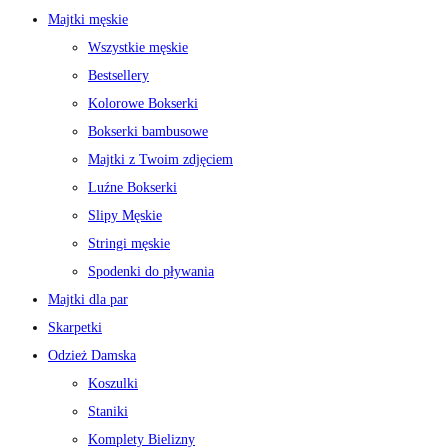
Majtki męskie
Wszystkie męskie
Bestsellery
Kolorowe Bokserki
Bokserki bambusowe
Majtki z Twoim zdjęciem
Luźne Bokserki
Slipy Męskie
Stringi męskie
Spodenki do pływania
Majtki dla par
Skarpetki
Odzież Damska
Koszulki
Staniki
Komplety Bielizny