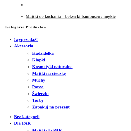
Majtki do kochania – bokserki bambusowe męskie
Kategorie Produktów
!wyprzedaż!
Akcesoria
Kadzidełka
Klapki
Kosmetyki naturalne
Majtki na cieczkę
Muchy
Pareo
Świeczki
Torby
Zapakuj na prezent
Bez kategorii
Dla PAR
Majtki dla PAR