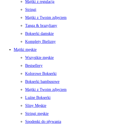
Majtki z regulacją
Stringi
Majtki z Twoim zdjęciem
Tanga & brazyliany
Bokserki damskie
Komplety Bielizny
Majtki męskie
Wszystkie męskie
Bestsellery
Kolorowe Bokserki
Bokserki bambusowe
Majtki z Twoim zdjęciem
Luźne Bokserki
Slipy Męskie
Stringi męskie
Spodenki do pływania