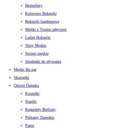
Bestsellery
Kolorowe Bokserki
Bokserki bambusowe
Majtki z Twoim zdjęciem
Luźne Bokserki
Slipy Męskie
Stringi męskie
Spodenki do pływania
Majtki dla par
Skarpetki
Odzież Damska
Koszulki
Staniki
Komplety Bielizny
Pidżamy Damskie
Pareo