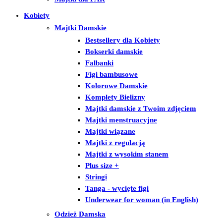
Kobiety
Majtki Damskie
Bestsellery dla Kobiety
Bokserki damskie
Falbanki
Figi bambusowe
Kolorowe Damskie
Komplety Bielizny
Majtki damskie z Twoim zdjęciem
Majtki menstruacyjne
Majtki wiązane
Majtki z regulacją
Majtki z wysokim stanem
Plus size +
Stringi
Tanga - wycięte figi
Underwear for woman (in English)
Odzież Damska