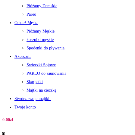
Pidżamy Damskie
Pareo
Odzież Męska
Pidżamy Męskie
koszulki męskie
Spodenki do pływania
Akcesoria
Świeczki Sojowe
PAREO do saunowania
Skarpetki
Majtki na cieczkę
Stwórz swoje majtki!
Twoje konto
0.00
zł
0