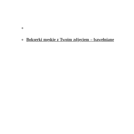
Bokserki męskie z Twoim zdjęciem – bawełniane