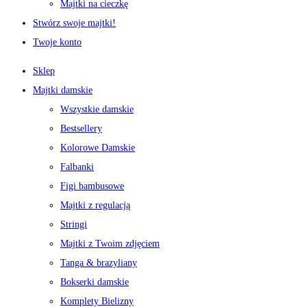
Majtki na cieczkę
Stwórz swoje majtki!
Twoje konto
Sklep
Majtki damskie
Wszystkie damskie
Bestsellery
Kolorowe Damskie
Falbanki
Figi bambusowe
Majtki z regulacją
Stringi
Majtki z Twoim zdjęciem
Tanga & brazyliany
Bokserki damskie
Komplety Bielizny