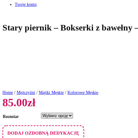
Twoje konto
Stary piernik – Bokserki z bawełny –
Home
/
Mężczyźni
/
Majtki Męskie
/
Kolorowe Męskie
85.00
zł
Rozmiar
DODAJ OZDOBNĄ DEDYKACJĘ