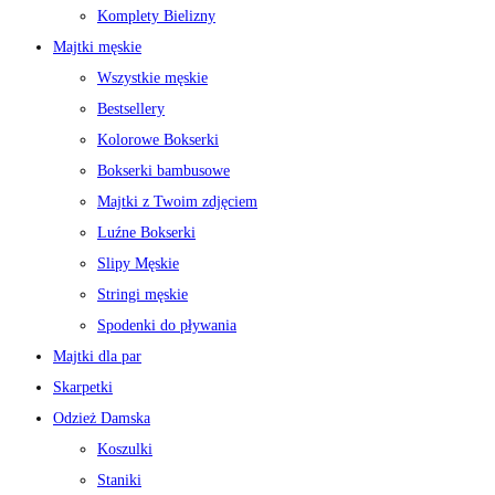
Komplety Bielizny
Majtki męskie
Wszystkie męskie
Bestsellery
Kolorowe Bokserki
Bokserki bambusowe
Majtki z Twoim zdjęciem
Luźne Bokserki
Slipy Męskie
Stringi męskie
Spodenki do pływania
Majtki dla par
Skarpetki
Odzież Damska
Koszulki
Staniki