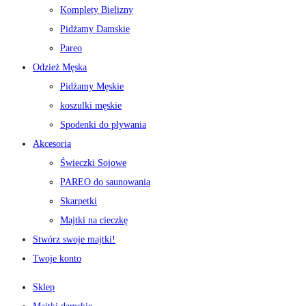
Komplety Bielizny
Pidżamy Damskie
Pareo
Odzież Męska
Pidżamy Męskie
koszulki męskie
Spodenki do pływania
Akcesoria
Świeczki Sojowe
PAREO do saunowania
Skarpetki
Majtki na cieczkę
Stwórz swoje majtki!
Twoje konto
Sklep