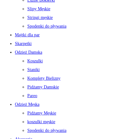
Luźne Bokserki
Slipy Męskie
Stringi męskie
Spodenki do pływania
Majtki dla par
Skarpetki
Odzież Damska
Koszulki
Staniki
Komplety Bielizny
Pidżamy Damskie
Pareo
Odzież Męska
Pidżamy Męskie
koszulki męskie
Spodenki do pływania