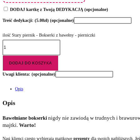
DODAJ kartkę z Twoją DEDYKACJĄ
(opcjonalne)
Treść dedykacji:
(5.00zł)
(opcjonalne)
ilość Stary piernik - Bokserki z bawełny - pierniczki
DODAJ DO KOSZYKA
Uwagi klienta:
(opcjonalne)
Opis
Opis
nigdy nie zawiodą w trudnych i brawurow
Bawełniane bokserki
majtki.
Warto!
Nasi klienci często wybierają majtkowe
prezenty
dla swoich najbliższych. Je