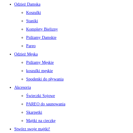
Odzież Damska
Koszulki
Staniki
Komplety Bielizny
Pidżamy Damskie
Pareo
Odzież Męska
Pidżamy Męskie
koszulki męskie
Spodenki do pływania
Akcesoria
Świeczki Sojowe
PAREO do saunowania
Skarpetki
Majtki na cieczkę
Stwórz swoje majtki!