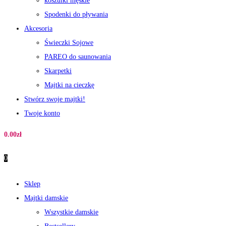
koszulki męskie
Spodenki do pływania
Akcesoria
Świeczki Sojowe
PAREO do saunowania
Skarpetki
Majtki na cieczkę
Stwórz swoje majtki!
Twoje konto
0.00
zł
0
Sklep
Majtki damskie
Wszystkie damskie