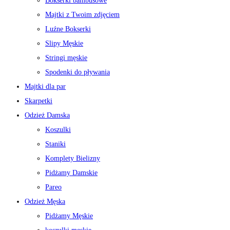
Bokserki bambusowe
Majtki z Twoim zdjęciem
Luźne Bokserki
Slipy Męskie
Stringi męskie
Spodenki do pływania
Majtki dla par
Skarpetki
Odzież Damska
Koszulki
Staniki
Komplety Bielizny
Pidżamy Damskie
Pareo
Odzież Męska
Pidżamy Męskie