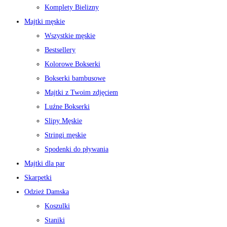
Komplety Bielizny
Majtki męskie
Wszystkie męskie
Bestsellery
Kolorowe Bokserki
Bokserki bambusowe
Majtki z Twoim zdjęciem
Luźne Bokserki
Slipy Męskie
Stringi męskie
Spodenki do pływania
Majtki dla par
Skarpetki
Odzież Damska
Koszulki
Staniki