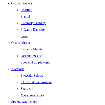
Odzież Damska
Koszulki
Staniki
Komplety Bielizny
Pidżamy Damskie
Pareo
Odzież Męska
Pidżamy Męskie
koszulki męskie
Spodenki do pływania
Akcesoria
Świeczki Sojowe
PAREO do saunowania
Skarpetki
Majtki na cieczkę
Stwórz swoje majtki!