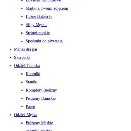
Bokserki bambusowe
Majtki z Twoim zdjęciem
Luźne Bokserki
Slipy Męskie
Stringi męskie
Spodenki do pływania
Majtki dla par
Skarpetki
Odzież Damska
Koszulki
Staniki
Komplety Bielizny
Pidżamy Damskie
Pareo
Odzież Męska
Pidżamy Męskie