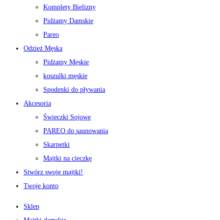
Komplety Bielizny
Pidżamy Damskie
Pareo
Odzież Męska
Pidżamy Męskie
koszulki męskie
Spodenki do pływania
Akcesoria
Świeczki Sojowe
PAREO do saunowania
Skarpetki
Majtki na cieczkę
Stwórz swoje majtki!
Twoje konto
Sklep