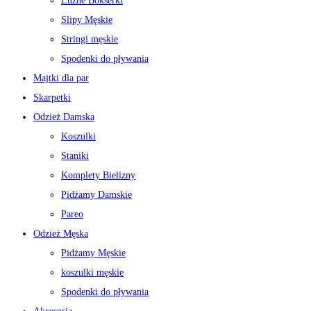
Luźne Bokserki
Slipy Męskie
Stringi męskie
Spodenki do pływania
Majtki dla par
Skarpetki
Odzież Damska
Koszulki
Staniki
Komplety Bielizny
Pidżamy Damskie
Pareo
Odzież Męska
Pidżamy Męskie
koszulki męskie
Spodenki do pływania