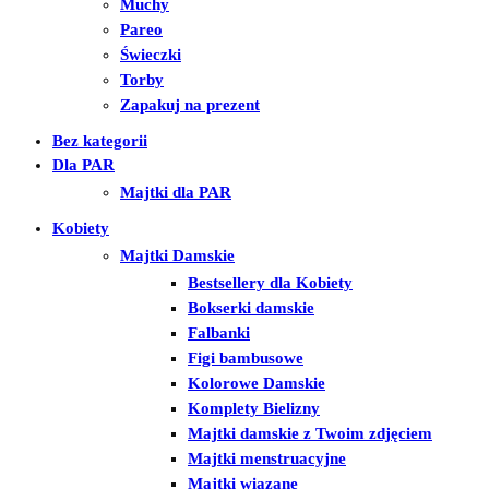
Muchy
Pareo
Świeczki
Torby
Zapakuj na prezent
Bez kategorii
Dla PAR
Majtki dla PAR
Kobiety
Majtki Damskie
Bestsellery dla Kobiety
Bokserki damskie
Falbanki
Figi bambusowe
Kolorowe Damskie
Komplety Bielizny
Majtki damskie z Twoim zdjęciem
Majtki menstruacyjne
Majtki wiązane