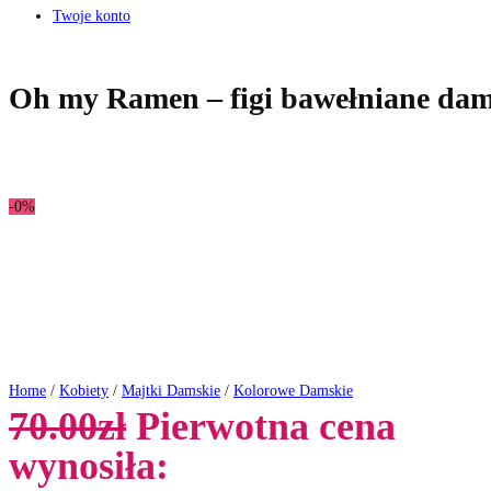
Twoje konto
Oh my Ramen – figi bawełniane da
-0%
Home
/
Kobiety
/
Majtki Damskie
/
Kolorowe Damskie
70.00
zł
Pierwotna cena
wynosiła: