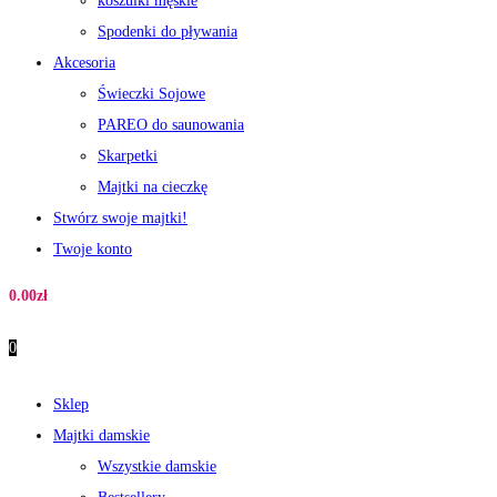
koszulki męskie
Spodenki do pływania
Akcesoria
Świeczki Sojowe
PAREO do saunowania
Skarpetki
Majtki na cieczkę
Stwórz swoje majtki!
Twoje konto
0.00
zł
0
Sklep
Majtki damskie
Wszystkie damskie