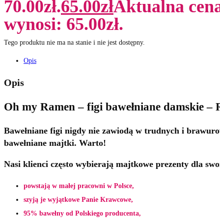
70.00zł.
65.00
zł
Aktualna cen
wynosi: 65.00zł.
Tego produktu nie ma na stanie i nie jest dostępny.
Opis
Opis
Oh my Ramen – figi bawełniane damskie –
Bawełniane figi
nigdy nie zawiodą w trudnych i brawurow
bawełniane majtki.
Warto!
Nasi klienci często wybierają majtkowe
prezenty
dla swoi
powstają w małej pracowni w Polsce,
szyją je wyjątkowe Panie Krawcowe,
95% bawełny od Polskiego producenta,