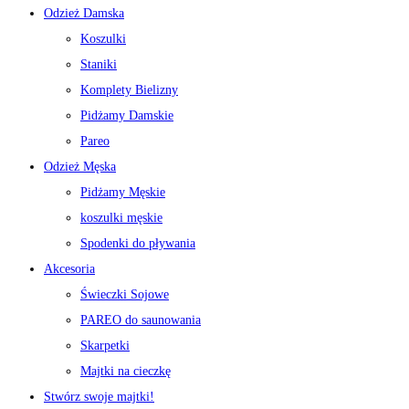
Odzież Damska
Koszulki
Staniki
Komplety Bielizny
Pidżamy Damskie
Pareo
Odzież Męska
Pidżamy Męskie
koszulki męskie
Spodenki do pływania
Akcesoria
Świeczki Sojowe
PAREO do saunowania
Skarpetki
Majtki na cieczkę
Stwórz swoje majtki!