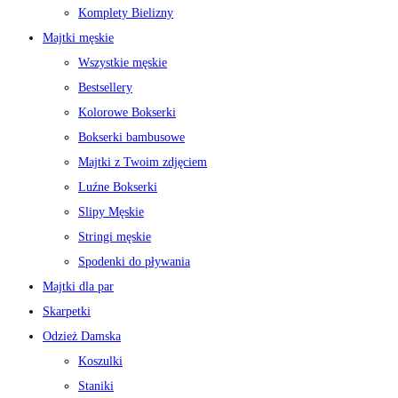
Komplety Bielizny
Majtki męskie
Wszystkie męskie
Bestsellery
Kolorowe Bokserki
Bokserki bambusowe
Majtki z Twoim zdjęciem
Luźne Bokserki
Slipy Męskie
Stringi męskie
Spodenki do pływania
Majtki dla par
Skarpetki
Odzież Damska
Koszulki
Staniki