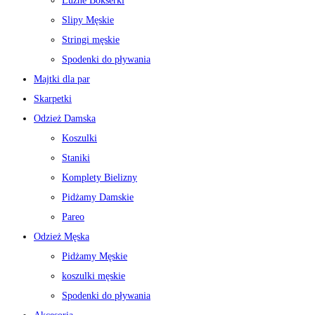
Luźne Bokserki
Slipy Męskie
Stringi męskie
Spodenki do pływania
Majtki dla par
Skarpetki
Odzież Damska
Koszulki
Staniki
Komplety Bielizny
Pidżamy Damskie
Pareo
Odzież Męska
Pidżamy Męskie
koszulki męskie
Spodenki do pływania