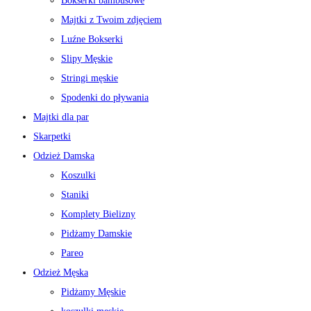
Bokserki bambusowe
Majtki z Twoim zdjęciem
Luźne Bokserki
Slipy Męskie
Stringi męskie
Spodenki do pływania
Majtki dla par
Skarpetki
Odzież Damska
Koszulki
Staniki
Komplety Bielizny
Pidżamy Damskie
Pareo
Odzież Męska
Pidżamy Męskie