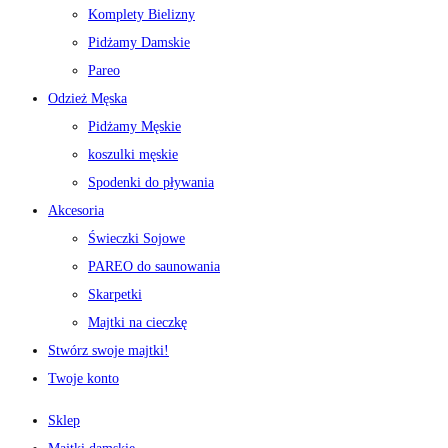
Komplety Bielizny
Pidżamy Damskie
Pareo
Odzież Męska
Pidżamy Męskie
koszulki męskie
Spodenki do pływania
Akcesoria
Świeczki Sojowe
PAREO do saunowania
Skarpetki
Majtki na cieczkę
Stwórz swoje majtki!
Twoje konto
Sklep