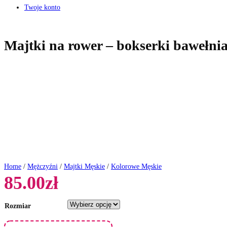
Twoje konto
Majtki na rower – bokserki bawełni
Home
/
Mężczyźni
/
Majtki Męskie
/
Kolorowe Męskie
85.00
zł
Rozmiar