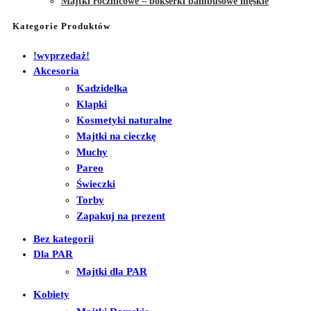
Majtki rocznicowe – bokserki bambusowe męskie
Kategorie Produktów
!wyprzedaż!
Akcesoria
Kadzidełka
Klapki
Kosmetyki naturalne
Majtki na cieczkę
Muchy
Pareo
Świeczki
Torby
Zapakuj na prezent
Bez kategorii
Dla PAR
Majtki dla PAR
Kobiety