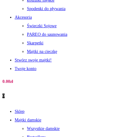
koszulki męskie
Spodenki do pływania
Akcesoria
Świeczki Sojowe
PAREO do saunowania
Skarpetki
Majtki na cieczkę
Stwórz swoje majtki!
Twoje konto
0.00
zł
0
Sklep
Majtki damskie
Wszystkie damskie