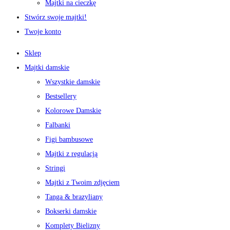
Majtki na cieczkę
Stwórz swoje majtki!
Twoje konto
Sklep
Majtki damskie
Wszystkie damskie
Bestsellery
Kolorowe Damskie
Falbanki
Figi bambusowe
Majtki z regulacją
Stringi
Majtki z Twoim zdjęciem
Tanga & brazyliany
Bokserki damskie
Komplety Bielizny