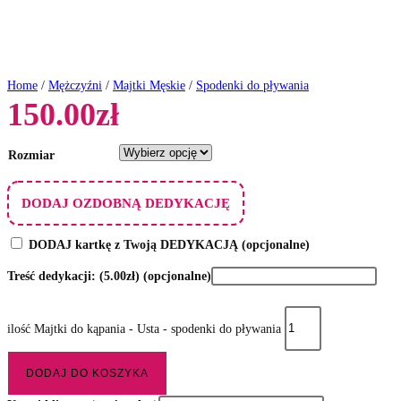
Home
/
Mężczyźni
/
Majtki Męskie
/
Spodenki do pływania
150.00
zł
Rozmiar
DODAJ OZDOBNĄ DEDYKACJĘ
DODAJ kartkę z Twoją DEDYKACJĄ
(opcjonalne)
Treść dedykacji:
(5.00zł)
(opcjonalne)
ilość Majtki do kąpania - Usta - spodenki do pływania
DODAJ DO KOSZYKA