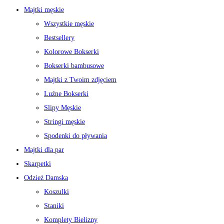
Majtki męskie
Wszystkie męskie
Bestsellery
Kolorowe Bokserki
Bokserki bambusowe
Majtki z Twoim zdjęciem
Luźne Bokserki
Slipy Męskie
Stringi męskie
Spodenki do pływania
Majtki dla par
Skarpetki
Odzież Damska
Koszulki
Staniki
Komplety Bielizny