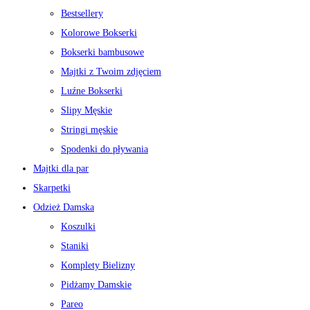
Bestsellery
Kolorowe Bokserki
Bokserki bambusowe
Majtki z Twoim zdjęciem
Luźne Bokserki
Slipy Męskie
Stringi męskie
Spodenki do pływania
Majtki dla par
Skarpetki
Odzież Damska
Koszulki
Staniki
Komplety Bielizny
Pidżamy Damskie
Pareo