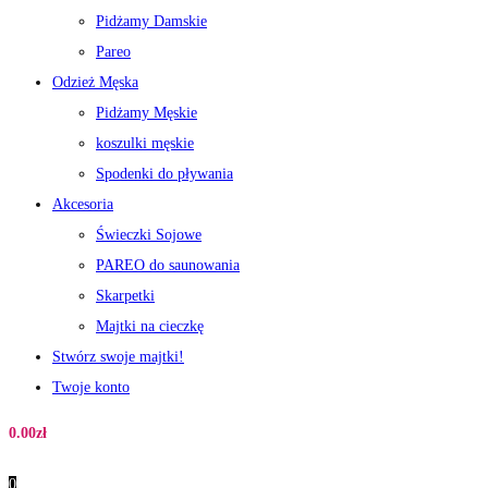
Pidżamy Damskie
Pareo
Odzież Męska
Pidżamy Męskie
koszulki męskie
Spodenki do pływania
Akcesoria
Świeczki Sojowe
PAREO do saunowania
Skarpetki
Majtki na cieczkę
Stwórz swoje majtki!
Twoje konto
0.00
zł
0