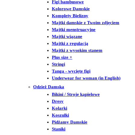
Figi bambusowe
Kolorowe Damskie
Komplety Bielizny
Majtki damskie z Twoim zdjęciem
Majtki menstruacyjne
Majtki wiązane
Majtki z regulacją
Majtki z wysokim stanem
Plus size +
Stringi
Tanga - wycięte figi
Underwear for woman (in English)
Odzież Damska
Bikini / Stroje kąpielowe
Dresy
Kolarki
Koszulki
Pidżamy Damskie
Staniki