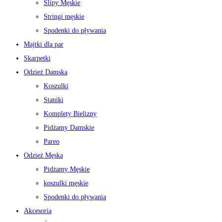
Slipy Męskie
Stringi męskie
Spodenki do pływania
Majtki dla par
Skarpetki
Odzież Damska
Koszulki
Staniki
Komplety Bielizny
Pidżamy Damskie
Pareo
Odzież Męska
Pidżamy Męskie
koszulki męskie
Spodenki do pływania
Akcesoria