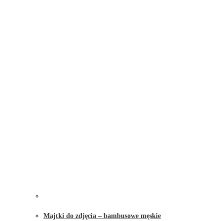
Majtki do zdjęcia – bambusowe męskie