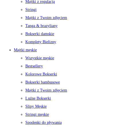
Majtki z regulacją
Stringi
Majtki z Twoim zdjęciem
Tanga & brazyliany
Bokserki damskie
Komplety Bielizny
Majtki męskie
Wszystkie męskie
Bestsellery
Kolorowe Bokserki
Bokserki bambusowe
Majtki z Twoim zdjęciem
Luźne Bokserki
Slipy Męskie
Stringi męskie
Spodenki do pływania