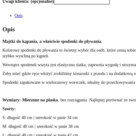
Uwagi klienta:
(opcjonalne)
Opis
Opis
Majtki do kąpania, a właściwie spodenki do pływania.
Kolorowe spodenki do pływania to świetny wybór dla osób, które cenią sobie
szybko wyschną po kąpieli.
Wewnątrz spodenek wszyta jest elastyczna siatka, zapewnia wygodę i utrzym
Żeby mieć gdzie ręce włożyć zrobiliśmy kieszonki z przodu i na dodatkową rę
Spodenki zapakowane w wielorazowy woreczek, idealny do przechowywania
Wymiary:
Mierzone na płasko
, bez rozciągania. Najlepiej porównać ze sw
Szorty:
S: długość 40 cm | szerokość w pasie 34 cm
M: długość 40 cm | szerokość w pasie 38 cm
L: długość 40 cm | szerokość w pasie 42 cm