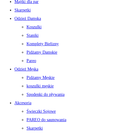
Majtki dla par
Skarpetki
Odzież Damska
Koszulki
Staniki
Komplety Bielizny
Pidżamy Damskie
Pareo
Odzież Męska
Pidżamy Męskie
koszulki męskie
Spodenki do pływania
Akcesoria
Świeczki Sojowe
PAREO do saunowania
Skarpetki