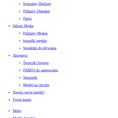
Komplety Bielizny
Pidżamy Damskie
Pareo
Odzież Męska
Pidżamy Męskie
koszulki męskie
Spodenki do pływania
Akcesoria
Świeczki Sojowe
PAREO do saunowania
Skarpetki
Majtki na cieczkę
Stwórz swoje majtki!
Twoje konto
Sklep