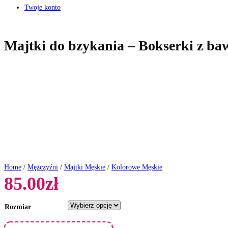
Twoje konto
Majtki do bzykania – Bokserki z baw
Home
/
Mężczyźni
/
Majtki Męskie
/
Kolorowe Męskie
85.00
zł
Rozmiar