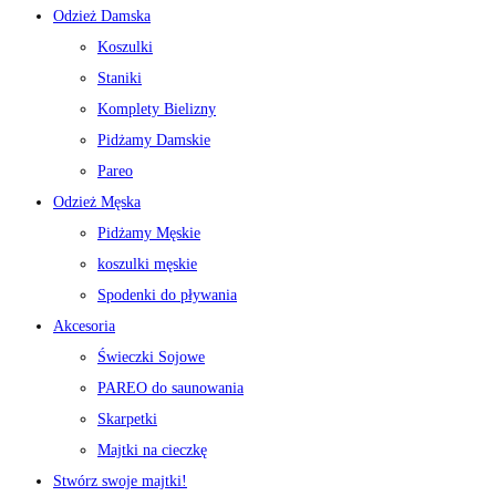
Odzież Damska
Koszulki
Staniki
Komplety Bielizny
Pidżamy Damskie
Pareo
Odzież Męska
Pidżamy Męskie
koszulki męskie
Spodenki do pływania
Akcesoria
Świeczki Sojowe
PAREO do saunowania
Skarpetki
Majtki na cieczkę
Stwórz swoje majtki!