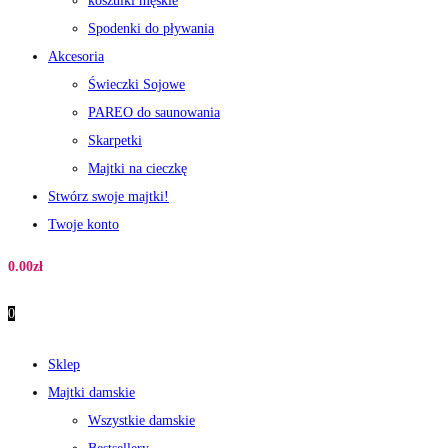
koszulki męskie
Spodenki do pływania
Akcesoria
Świeczki Sojowe
PAREO do saunowania
Skarpetki
Majtki na cieczkę
Stwórz swoje majtki!
Twoje konto
0.00
zł
0
Sklep
Majtki damskie
Wszystkie damskie