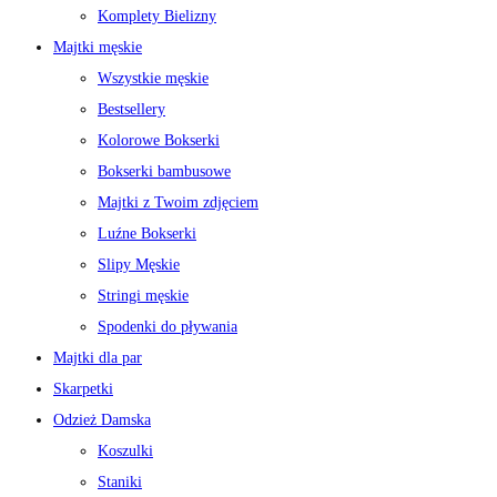
Komplety Bielizny
Majtki męskie
Wszystkie męskie
Bestsellery
Kolorowe Bokserki
Bokserki bambusowe
Majtki z Twoim zdjęciem
Luźne Bokserki
Slipy Męskie
Stringi męskie
Spodenki do pływania
Majtki dla par
Skarpetki
Odzież Damska
Koszulki
Staniki