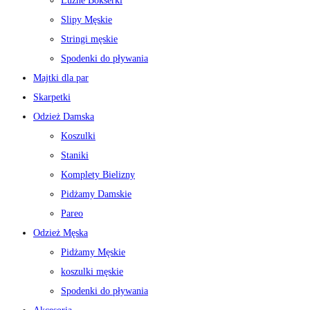
Luźne Bokserki
Slipy Męskie
Stringi męskie
Spodenki do pływania
Majtki dla par
Skarpetki
Odzież Damska
Koszulki
Staniki
Komplety Bielizny
Pidżamy Damskie
Pareo
Odzież Męska
Pidżamy Męskie
koszulki męskie
Spodenki do pływania