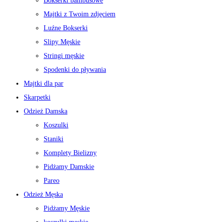
Bokserki bambusowe
Majtki z Twoim zdjęciem
Luźne Bokserki
Slipy Męskie
Stringi męskie
Spodenki do pływania
Majtki dla par
Skarpetki
Odzież Damska
Koszulki
Staniki
Komplety Bielizny
Pidżamy Damskie
Pareo
Odzież Męska
Pidżamy Męskie