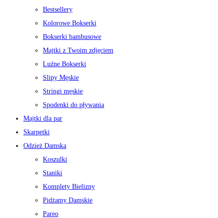
Bestsellery
Kolorowe Bokserki
Bokserki bambusowe
Majtki z Twoim zdjęciem
Luźne Bokserki
Slipy Męskie
Stringi męskie
Spodenki do pływania
Majtki dla par
Skarpetki
Odzież Damska
Koszulki
Staniki
Komplety Bielizny
Pidżamy Damskie
Pareo