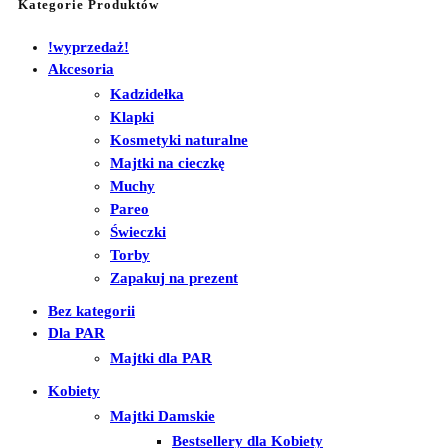
Kategorie Produktów
!wyprzedaż!
Akcesoria
Kadzidełka
Klapki
Kosmetyki naturalne
Majtki na cieczkę
Muchy
Pareo
Świeczki
Torby
Zapakuj na prezent
Bez kategorii
Dla PAR
Majtki dla PAR
Kobiety
Majtki Damskie
Bestsellery dla Kobiety