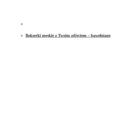
Bokserki męskie z Twoim zdjęciem – bawełniane