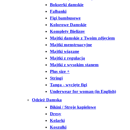
Bokserki damskie
Falbanki
Figi bambusowe
Kolorowe Damskie
Komplety Bielizny
Majtki damskie z Twoim zdjęciem
Majtki menstruacyjne
Majtki wiązane
Majtki z regulacją
Majtki z wysokim stanem
Plus size +
Stringi
Tanga - wycięte figi
Underwear for woman (in English)
Odzież Damska
Bikini / Stroje kąpielowe
Dresy
Kolarki
Koszulki