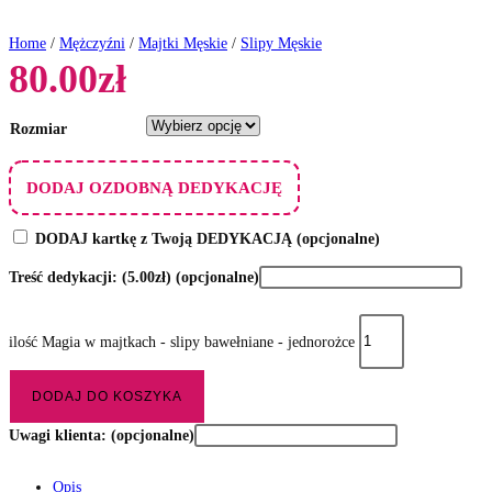
Home
/
Mężczyźni
/
Majtki Męskie
/
Slipy Męskie
80.00
zł
Rozmiar
DODAJ OZDOBNĄ DEDYKACJĘ
DODAJ kartkę z Twoją DEDYKACJĄ
(opcjonalne)
Treść dedykacji:
(5.00zł)
(opcjonalne)
ilość Magia w majtkach - slipy bawełniane - jednorożce
DODAJ DO KOSZYKA
Uwagi klienta:
(opcjonalne)
Opis