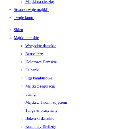
Majtki na cieczkę
Stwórz swoje majtki!
Twoje konto
Sklep
Majtki damskie
Wszystkie damskie
Bestsellery
Kolorowe Damskie
Falbanki
Figi bambusowe
Majtki z regulacją
Stringi
Majtki z Twoim zdjęciem
Tanga & brazyliany
Bokserki damskie
Komplety Bielizny