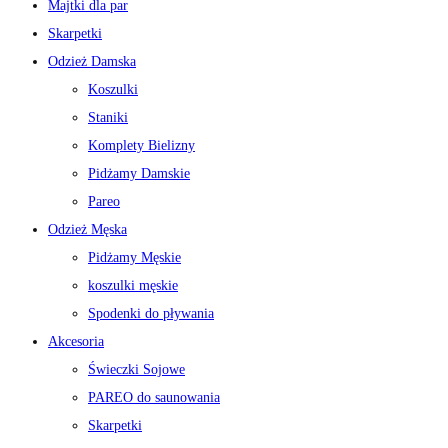
Majtki dla par
Skarpetki
Odzież Damska
Koszulki
Staniki
Komplety Bielizny
Pidżamy Damskie
Pareo
Odzież Męska
Pidżamy Męskie
koszulki męskie
Spodenki do pływania
Akcesoria
Świeczki Sojowe
PAREO do saunowania
Skarpetki