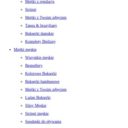
Majtki z regulacją
Stringi
Majtki z Twoim zdjęciem
Tanga & brazyliany
Bokserki damskie
Komplety Bielizny
Majtki męskie
Wszystkie męskie
Bestsellery
Kolorowe Bokserki
Bokserki bambusowe
Majtki z Twoim zdjęciem
Luźne Bokserki
Slipy Męskie
Stringi męskie
Spodenki do pływania