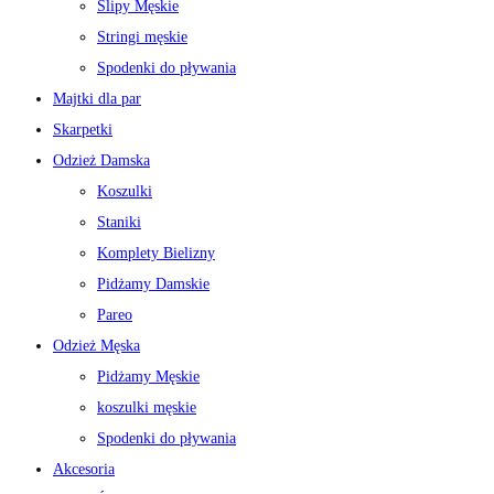
Slipy Męskie
Stringi męskie
Spodenki do pływania
Majtki dla par
Skarpetki
Odzież Damska
Koszulki
Staniki
Komplety Bielizny
Pidżamy Damskie
Pareo
Odzież Męska
Pidżamy Męskie
koszulki męskie
Spodenki do pływania
Akcesoria