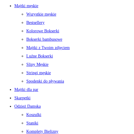
Majtki męskie
Wszystkie męskie
Bestsellery
Kolorowe Bokserki
Bokserki bambusowe
Majtki z Twoim zdjęciem
Luźne Bokserki
Slipy Męskie
Stringi męskie
Spodenki do pływania
Majtki dla par
Skarpetki
Odzież Damska
Koszulki
Staniki
Komplety Bielizny