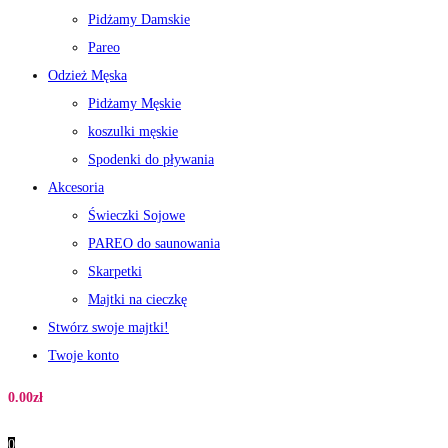
Pidżamy Damskie
Pareo
Odzież Męska
Pidżamy Męskie
koszulki męskie
Spodenki do pływania
Akcesoria
Świeczki Sojowe
PAREO do saunowania
Skarpetki
Majtki na cieczkę
Stwórz swoje majtki!
Twoje konto
0.00
zł
0