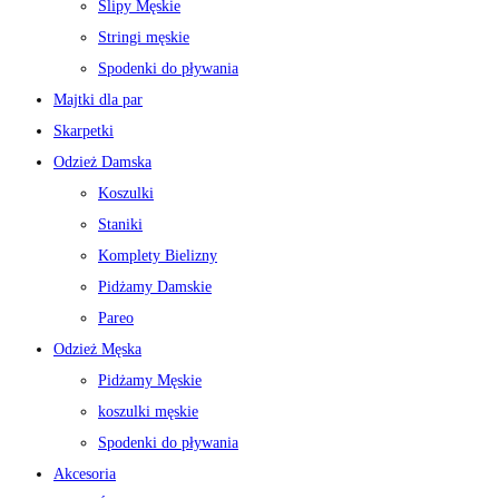
Slipy Męskie
Stringi męskie
Spodenki do pływania
Majtki dla par
Skarpetki
Odzież Damska
Koszulki
Staniki
Komplety Bielizny
Pidżamy Damskie
Pareo
Odzież Męska
Pidżamy Męskie
koszulki męskie
Spodenki do pływania
Akcesoria