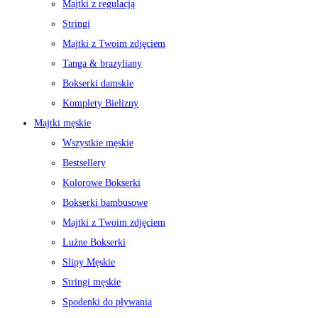
Majtki z regulacją
Stringi
Majtki z Twoim zdjęciem
Tanga & brazyliany
Bokserki damskie
Komplety Bielizny
Majtki męskie
Wszystkie męskie
Bestsellery
Kolorowe Bokserki
Bokserki bambusowe
Majtki z Twoim zdjęciem
Luźne Bokserki
Slipy Męskie
Stringi męskie
Spodenki do pływania