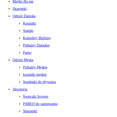
Majtki dla par
Skarpetki
Odzież Damska
Koszulki
Staniki
Komplety Bielizny
Pidżamy Damskie
Pareo
Odzież Męska
Pidżamy Męskie
koszulki męskie
Spodenki do pływania
Akcesoria
Świeczki Sojowe
PAREO do saunowania
Skarpetki