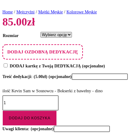
Home
/
Mężczyźni
/
Majtki Męskie
/
Kolorowe Męskie
85.00
zł
Rozmiar
DODAJ OZDOBNĄ DEDYKACJĘ
DODAJ kartkę z Twoją DEDYKACJĄ
(opcjonalne)
Treść dedykacji:
(5.00zł)
(opcjonalne)
ilość Kevin Sam w Sosnowcu - Bokserki z bawełny - dino
DODAJ DO KOSZYKA
Uwagi klienta:
(opcjonalne)