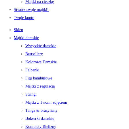
Majtki na cieczkę
Stwórz swoje majtki!
Twoje konto
Sklep
Majtki damskie
Wszystkie damskie
Bestsellery
Kolorowe Damskie
Falbanki
Figi bambusowe
Majtki z regulacją
Stringi
Majtki z Twoim zdjęciem
Tanga & brazyliany
Bokserki damskie
Komplety Bielizny