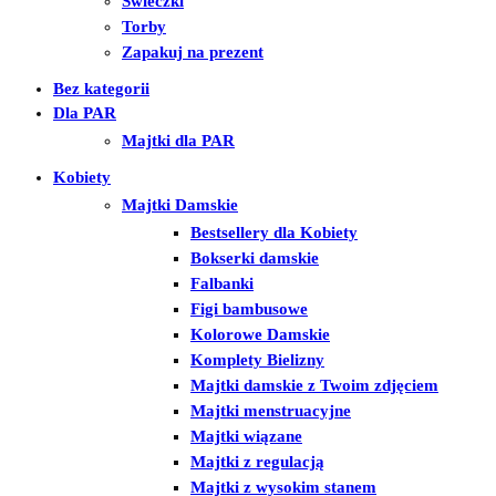
Świeczki
Torby
Zapakuj na prezent
Bez kategorii
Dla PAR
Majtki dla PAR
Kobiety
Majtki Damskie
Bestsellery dla Kobiety
Bokserki damskie
Falbanki
Figi bambusowe
Kolorowe Damskie
Komplety Bielizny
Majtki damskie z Twoim zdjęciem
Majtki menstruacyjne
Majtki wiązane
Majtki z regulacją
Majtki z wysokim stanem