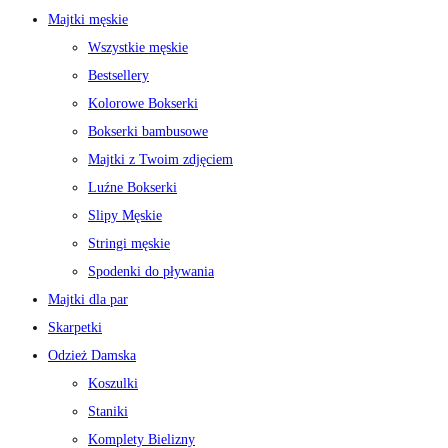
Majtki męskie
Wszystkie męskie
Bestsellery
Kolorowe Bokserki
Bokserki bambusowe
Majtki z Twoim zdjęciem
Luźne Bokserki
Slipy Męskie
Stringi męskie
Spodenki do pływania
Majtki dla par
Skarpetki
Odzież Damska
Koszulki
Staniki
Komplety Bielizny