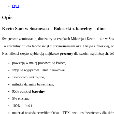
Opis
Opis
Kevin Sam w Sosnowcu – Bokserki z bawełny – dino
Świąteczne zamieszanie, dinozaury w czapkach Mikołaja i Kevin… ale w So
To absolutny hit dla fanów świąt z przymrużeniem oka. Uszyte z miękkiej, 
Nasi klienci często wybierają majtkowe
prezenty
dla swoich najbliższych. Je
powstają w małej pracowni w Polsce,
szyją je wyjątkowe Panie Krawcowe,
zawodowo wykrojone,
milutka dzianina bawełniana,
95% polskiej
bawełny,
5% elastanu,
100% miłości,
materiał posiada certyfikat Oeko
—
TEX, czyli jest bezpieczny dla skór