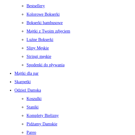
Bestsellery
Kolorowe Bokserki
Bokserki bambusowe
Majtki z Twoim zdjęciem
Luźne Bokserki
Slipy Męskie
Stringi męskie
Spodenki do pływania
Majtki dla par
Skarpetki
Odzież Damska
Koszulki
Staniki
Komplety Bielizny
Pidżamy Damskie
Pareo