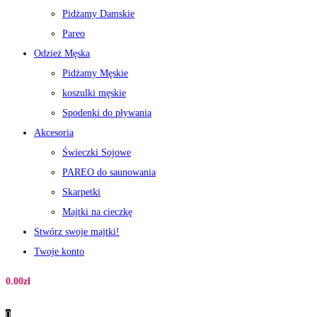
Pidżamy Damskie
Pareo
Odzież Męska
Pidżamy Męskie
koszulki męskie
Spodenki do pływania
Akcesoria
Świeczki Sojowe
PAREO do saunowania
Skarpetki
Majtki na cieczkę
Stwórz swoje majtki!
Twoje konto
0.00
zł
0