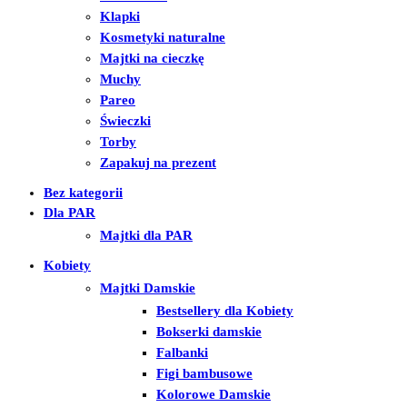
Klapki
Kosmetyki naturalne
Majtki na cieczkę
Muchy
Pareo
Świeczki
Torby
Zapakuj na prezent
Bez kategorii
Dla PAR
Majtki dla PAR
Kobiety
Majtki Damskie
Bestsellery dla Kobiety
Bokserki damskie
Falbanki
Figi bambusowe
Kolorowe Damskie