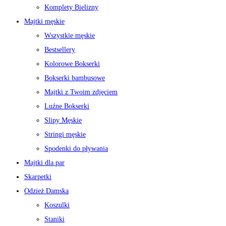
Komplety Bielizny
Majtki męskie
Wszystkie męskie
Bestsellery
Kolorowe Bokserki
Bokserki bambusowe
Majtki z Twoim zdjęciem
Luźne Bokserki
Slipy Męskie
Stringi męskie
Spodenki do pływania
Majtki dla par
Skarpetki
Odzież Damska
Koszulki
Staniki