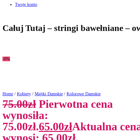
Twoje konto
Całuj Tutaj – stringi bawełniane – o
-0%
Home
/
Kobiety
/
Majtki Damskie
/
Kolorowe Damskie
75.00
zł
Pierwotna cena
wynosiła:
75.00zł.
65.00
zł
Aktualna cen
wynosi: 65.00zł.