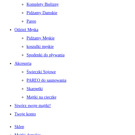
Komplety Bielizny
Pidżamy Damskie
Pareo
Odzież Męska
Pidżamy Męskie
koszulki męskie
Spodenki do pływania
Akcesoria
Świeczki Sojowe
PAREO do saunowania
Skarpetki
Majtki na cieczkę
Stwórz swoje majtki!
Twoje konto
Sklep