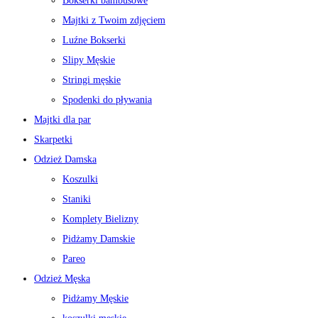
Bokserki bambusowe
Majtki z Twoim zdjęciem
Luźne Bokserki
Slipy Męskie
Stringi męskie
Spodenki do pływania
Majtki dla par
Skarpetki
Odzież Damska
Koszulki
Staniki
Komplety Bielizny
Pidżamy Damskie
Pareo
Odzież Męska
Pidżamy Męskie