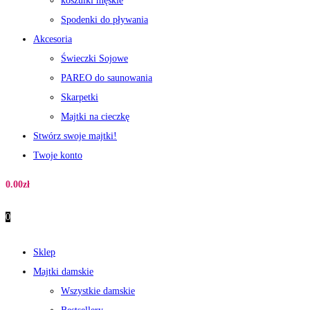
koszulki męskie
Spodenki do pływania
Akcesoria
Świeczki Sojowe
PAREO do saunowania
Skarpetki
Majtki na cieczkę
Stwórz swoje majtki!
Twoje konto
0.00
zł
0
Sklep
Majtki damskie
Wszystkie damskie