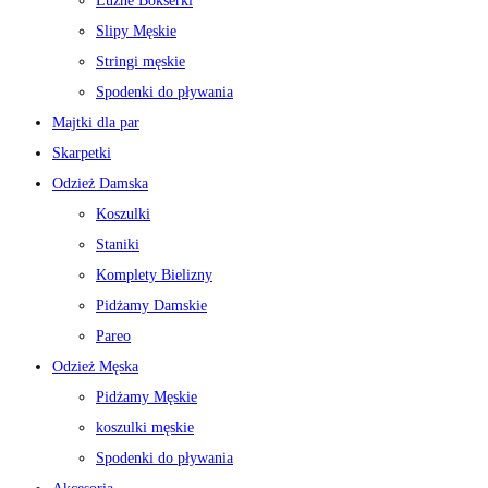
Luźne Bokserki
Slipy Męskie
Stringi męskie
Spodenki do pływania
Majtki dla par
Skarpetki
Odzież Damska
Koszulki
Staniki
Komplety Bielizny
Pidżamy Damskie
Pareo
Odzież Męska
Pidżamy Męskie
koszulki męskie
Spodenki do pływania