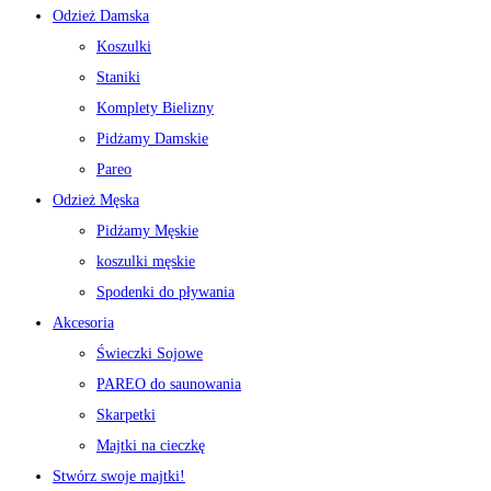
Odzież Damska
Koszulki
Staniki
Komplety Bielizny
Pidżamy Damskie
Pareo
Odzież Męska
Pidżamy Męskie
koszulki męskie
Spodenki do pływania
Akcesoria
Świeczki Sojowe
PAREO do saunowania
Skarpetki
Majtki na cieczkę
Stwórz swoje majtki!