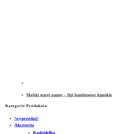
Majtki starej panny – figi bambusowe damskie
Kategorie Produktów
!wyprzedaż!
Akcesoria
Kadzidełka