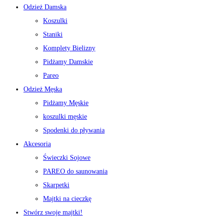
Odzież Damska
Koszulki
Staniki
Komplety Bielizny
Pidżamy Damskie
Pareo
Odzież Męska
Pidżamy Męskie
koszulki męskie
Spodenki do pływania
Akcesoria
Świeczki Sojowe
PAREO do saunowania
Skarpetki
Majtki na cieczkę
Stwórz swoje majtki!