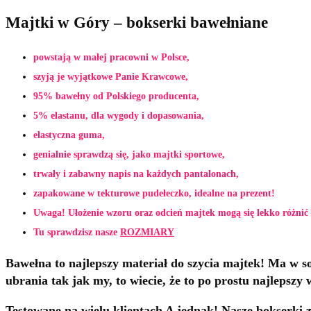
Majtki w Góry – bokserki bawełniane
powstają w małej pracowni w Polsce,
szyją je wyjątkowe Panie Krawcowe,
95% bawełny od Polskiego producenta,
5% elastanu, dla wygody i dopasowania,
elastyczna guma,
genialnie sprawdzą się, jako majtki sportowe,
trwały i zabawny napis na każdych pantalonach,
zapakowane w tekturowe pudełeczko, idealne na prezent!
Uwaga! Ułożenie wzoru oraz odcień majtek mogą się lekko różnić 
Tu sprawdzisz nasze
ROZMIARY
Bawełna to najlepszy materiał do szycia majtek! Ma w sob
ubrania tak jak my, to wiecie, że to po prostu najlepszy 
Testowane na wielu klientach A jednak! Nasze bokserki z