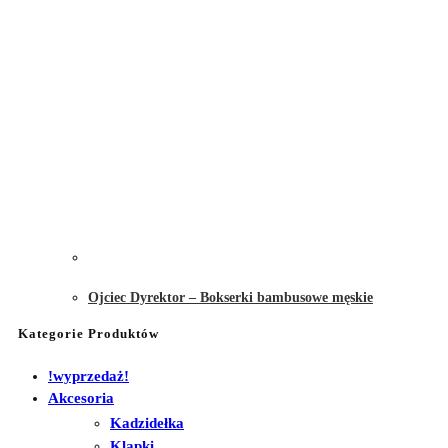
Ojciec Dyrektor – Bokserki bambusowe męskie
Kategorie Produktów
!wyprzedaż!
Akcesoria
Kadzidełka
Klapki