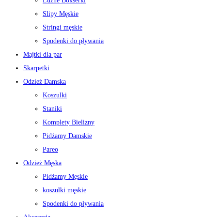
Luźne Bokserki
Slipy Męskie
Stringi męskie
Spodenki do pływania
Majtki dla par
Skarpetki
Odzież Damska
Koszulki
Staniki
Komplety Bielizny
Pidżamy Damskie
Pareo
Odzież Męska
Pidżamy Męskie
koszulki męskie
Spodenki do pływania