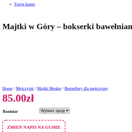
Twoje konto
Majtki w Góry – bokserki bawełnia
Home
/
Mężczyźni
/
Majtki Męskie
/
Bestsellery dla mężczyzny
85.00
zł
Rozmiar
ZMIEŃ NAPIS NA GUMIE