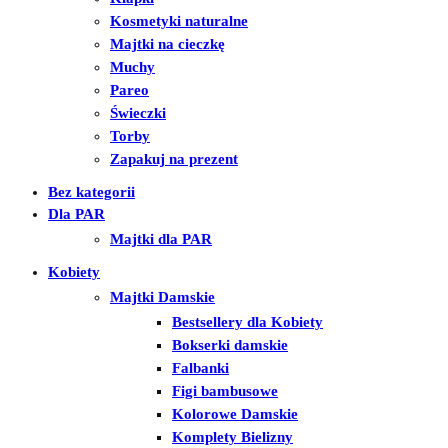
Kosmetyki naturalne
Majtki na cieczkę
Muchy
Pareo
Świeczki
Torby
Zapakuj na prezent
Bez kategorii
Dla PAR
Majtki dla PAR
Kobiety
Majtki Damskie
Bestsellery dla Kobiety
Bokserki damskie
Falbanki
Figi bambusowe
Kolorowe Damskie
Komplety Bielizny