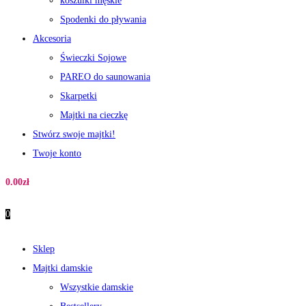
koszulki męskie
Spodenki do pływania
Akcesoria
Świeczki Sojowe
PAREO do saunowania
Skarpetki
Majtki na cieczkę
Stwórz swoje majtki!
Twoje konto
0.00
zł
0
Sklep
Majtki damskie
Wszystkie damskie