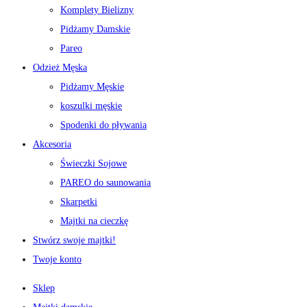
Komplety Bielizny
Pidżamy Damskie
Pareo
Odzież Męska
Pidżamy Męskie
koszulki męskie
Spodenki do pływania
Akcesoria
Świeczki Sojowe
PAREO do saunowania
Skarpetki
Majtki na cieczkę
Stwórz swoje majtki!
Twoje konto
Sklep