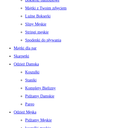
Bokserki bambusowe
Majtki z Twoim zdjęciem
Luźne Bokserki
Slipy Męskie
Stringi męskie
Spodenki do pływania
Majtki dla par
Skarpetki
Odzież Damska
Koszulki
Staniki
Komplety Bielizny
Pidżamy Damskie
Pareo
Odzież Męska
Pidżamy Męskie