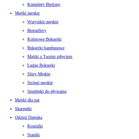
Komplety Bielizny
Majtki męskie
Wszystkie męskie
Bestsellery
Kolorowe Bokserki
Bokserki bambusowe
Majtki z Twoim zdjęciem
Luźne Bokserki
Slipy Męskie
Stringi męskie
Spodenki do pływania
Majtki dla par
Skarpetki
Odzież Damska
Koszulki
Staniki