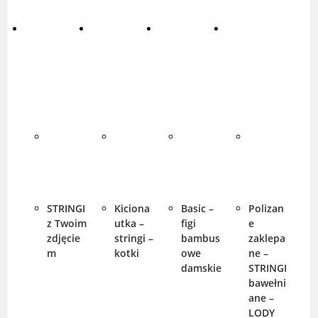
STRINGI
Kiciona
Basic –
Polizan
z Twoim
utka –
figi
e
zdjęcie
stringi –
bambus
zaklepa
m
kotki
owe
ne –
damskie
STRINGI
bawełni
ane –
LODY