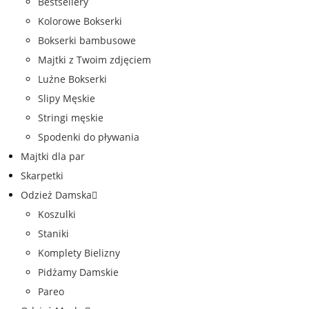
Bestsellery
Kolorowe Bokserki
Bokserki bambusowe
Majtki z Twoim zdjęciem
Luźne Bokserki
Slipy Męskie
Stringi męskie
Spodenki do pływania
Majtki dla par
Skarpetki
Odzież Damska
Koszulki
Staniki
Komplety Bielizny
Pidżamy Damskie
Pareo