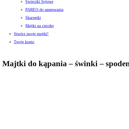
Świeczki Sojowe
PAREO do saunowania
Skarpetki
Majtki na cieczkę
Stwórz swoje majtki!
Twoje konto
Majtki do kąpania – świnki – spode