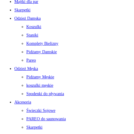
Majtki dla par
Skarpetki
Odzież Damska
Koszulki
Staniki
Komplety Bielizny
Pidżamy Damskie
Pareo
Odzież Męska
Pidżamy Męskie
koszulki męskie
Spodenki do pływania
Akcesoria
Świeczki Sojowe
PAREO do saunowania
Skarpetki