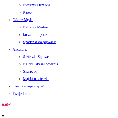
Pidżamy Damskie
Pareo
Odzież Męska
Pidżamy Męskie
koszulki męskie
Spodenki do pływania
Akcesoria
Świeczki Sojowe
PAREO do saunowania
Skarpetki
Majtki na cieczkę
Stwórz swoje majtki!
Twoje konto
0.00
zł
0