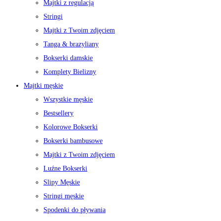
Majtki z regulacją
Stringi
Majtki z Twoim zdjęciem
Tanga & brazyliany
Bokserki damskie
Komplety Bielizny
Majtki męskie
Wszystkie męskie
Bestsellery
Kolorowe Bokserki
Bokserki bambusowe
Majtki z Twoim zdjęciem
Luźne Bokserki
Slipy Męskie
Stringi męskie
Spodenki do pływania