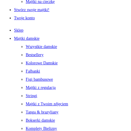
Majtki na cieczkę
Stwórz swoje majtki!
Twoje konto
Sklep
Majtki damskie
Wszystkie damskie
Bestsellery
Kolorowe Damskie
Falbanki
Figi bambusowe
Majtki z regulacją
Stringi
Majtki z Twoim zdjęciem
Tanga & brazyliany
Bokserki damskie
Komplety Bielizny