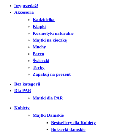
!wyprzedaż!
Akcesoria
Kadzidełka
Klapki
Kosmetyki naturalne
Majtki na cieczkę
Muchy
Pareo
Świeczki
Torby
Zapakuj na prezent
Bez kategorii
Dla PAR
Majtki dla PAR
Kobiety
Majtki Damskie
Bestsellery dla Kobiety
Bokserki damskie