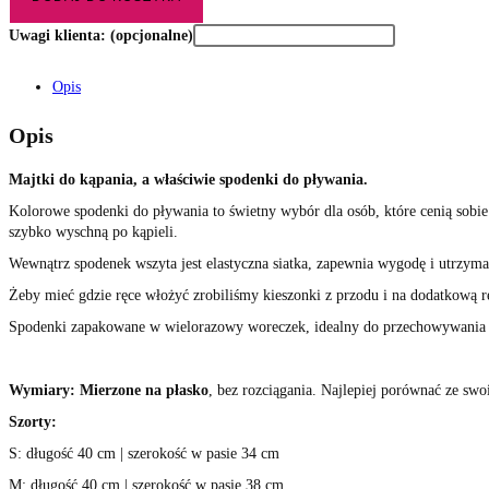
Uwagi klienta:
(opcjonalne)
Opis
Opis
Majtki do kąpania, a właściwie spodenki do pływania.
Kolorowe spodenki do pływania to świetny wybór dla osób, które cenią sobie
szybko wyschną po kąpieli.
Wewnątrz spodenek wszyta jest elastyczna siatka, zapewnia wygodę i utrzym
Żeby mieć gdzie ręce włożyć zrobiliśmy kieszonki z przodu i na dodatkową rę
Spodenki zapakowane w wielorazowy woreczek, idealny do przechowywania
Wymiary:
Mierzone na płasko
, bez rozciągania. Najlepiej porównać ze sw
Szorty:
S: długość 40 cm | szerokość w pasie 34 cm
M: długość 40 cm | szerokość w pasie 38 cm