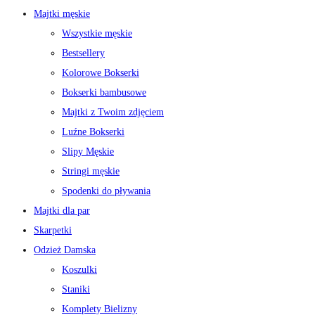
Majtki męskie
Wszystkie męskie
Bestsellery
Kolorowe Bokserki
Bokserki bambusowe
Majtki z Twoim zdjęciem
Luźne Bokserki
Slipy Męskie
Stringi męskie
Spodenki do pływania
Majtki dla par
Skarpetki
Odzież Damska
Koszulki
Staniki
Komplety Bielizny