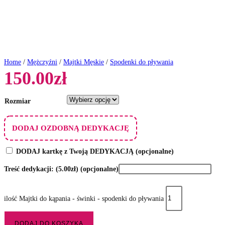
Home
/
Mężczyźni
/
Majtki Męskie
/
Spodenki do pływania
150.00
zł
Rozmiar
DODAJ OZDOBNĄ DEDYKACJĘ
DODAJ kartkę z Twoją DEDYKACJĄ
(opcjonalne)
Treść dedykacji:
(5.00zł)
(opcjonalne)
ilość Majtki do kąpania - świnki - spodenki do pływania
DODAJ DO KOSZYKA