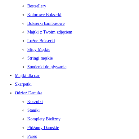
Bestsellery
Kolorowe Bokserki
Bokserki bambusowe
Majtki z Twoim zdjęciem
Luźne Bokserki
Slipy Męskie
Stringi męskie
Spodenki do pływania
Majtki dla par
Skarpetki
Odzież Damska
Koszulki
Staniki
Komplety Bielizny
Pidżamy Damskie
Pareo