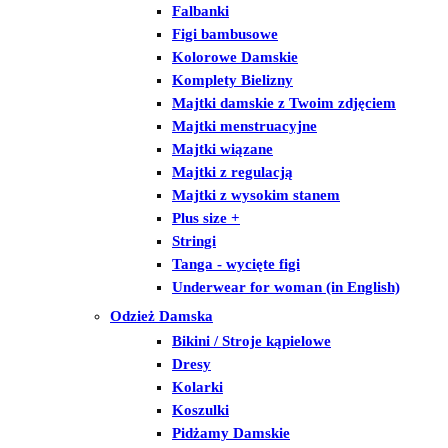
Falbanki
Figi bambusowe
Kolorowe Damskie
Komplety Bielizny
Majtki damskie z Twoim zdjęciem
Majtki menstruacyjne
Majtki wiązane
Majtki z regulacją
Majtki z wysokim stanem
Plus size +
Stringi
Tanga - wycięte figi
Underwear for woman (in English)
Odzież Damska
Bikini / Stroje kąpielowe
Dresy
Kolarki
Koszulki
Pidżamy Damskie