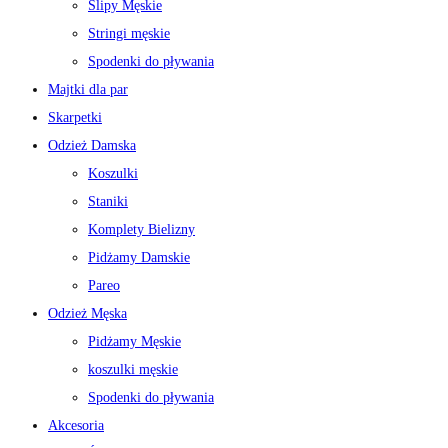
Slipy Męskie
Stringi męskie
Spodenki do pływania
Majtki dla par
Skarpetki
Odzież Damska
Koszulki
Staniki
Komplety Bielizny
Pidżamy Damskie
Pareo
Odzież Męska
Pidżamy Męskie
koszulki męskie
Spodenki do pływania
Akcesoria