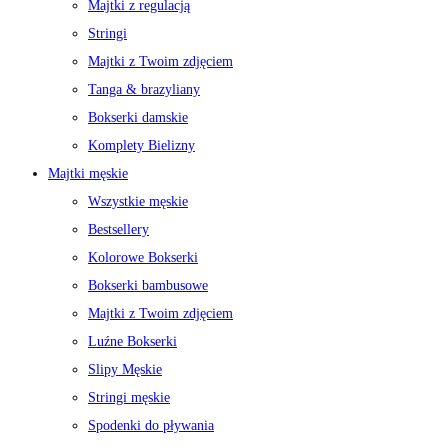
Majtki z regulacją
Stringi
Majtki z Twoim zdjęciem
Tanga & brazyliany
Bokserki damskie
Komplety Bielizny
Majtki męskie
Wszystkie męskie
Bestsellery
Kolorowe Bokserki
Bokserki bambusowe
Majtki z Twoim zdjęciem
Luźne Bokserki
Slipy Męskie
Stringi męskie
Spodenki do pływania