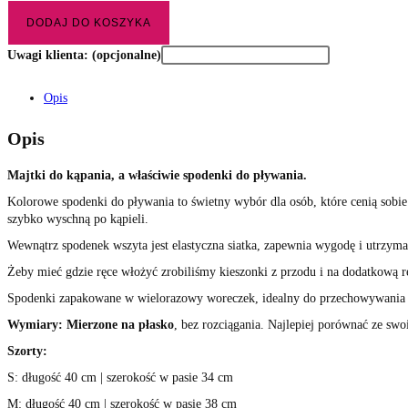
DODAJ DO KOSZYKA
Uwagi klienta:
(opcjonalne)
Opis
Opis
Majtki do kąpania, a właściwie spodenki do pływania.
Kolorowe spodenki do pływania to świetny wybór dla osób, które cenią sobie
szybko wyschną po kąpieli.
Wewnątrz spodenek wszyta jest elastyczna siatka, zapewnia wygodę i utrzym
Żeby mieć gdzie ręce włożyć zrobiliśmy kieszonki z przodu i na dodatkową rę
Spodenki zapakowane w wielorazowy woreczek, idealny do przechowywania
Wymiary:
Mierzone na płasko
, bez rozciągania. Najlepiej porównać ze sw
Szorty:
S: długość 40 cm | szerokość w pasie 34 cm
M: długość 40 cm | szerokość w pasie 38 cm