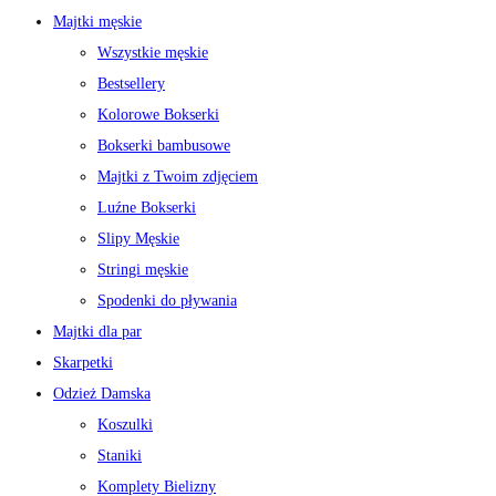
Majtki męskie
Wszystkie męskie
Bestsellery
Kolorowe Bokserki
Bokserki bambusowe
Majtki z Twoim zdjęciem
Luźne Bokserki
Slipy Męskie
Stringi męskie
Spodenki do pływania
Majtki dla par
Skarpetki
Odzież Damska
Koszulki
Staniki
Komplety Bielizny