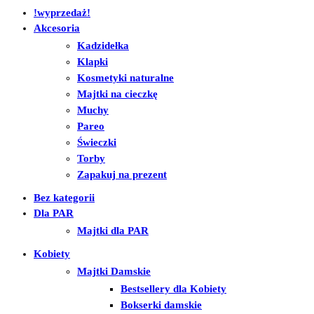
!wyprzedaż!
Akcesoria
Kadzidełka
Klapki
Kosmetyki naturalne
Majtki na cieczkę
Muchy
Pareo
Świeczki
Torby
Zapakuj na prezent
Bez kategorii
Dla PAR
Majtki dla PAR
Kobiety
Majtki Damskie
Bestsellery dla Kobiety
Bokserki damskie