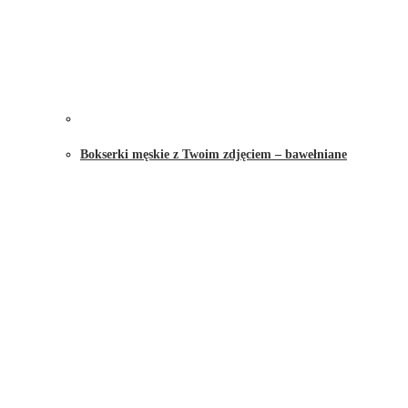
Bokserki męskie z Twoim zdjęciem – bawełniane