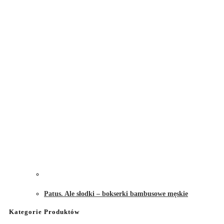
Patus. Ale słodki – bokserki bambusowe męskie
Kategorie Produktów