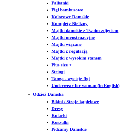
Falbanki
Figi bambusowe
Kolorowe Damskie
Komplety Bielizny
Majtki damskie z Twoim zdjęciem
Majtki menstruacyjne
Majtki wiązane
Majtki z regulacją
Majtki z wysokim stanem
Plus size +
Stringi
Tanga - wycięte figi
Underwear for woman (in English)
Odzież Damska
Bikini / Stroje kąpielowe
Dresy
Kolarki
Koszulki
Pidżamy Damskie