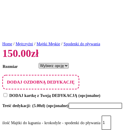
Home
/
Mężczyźni
/
Majtki Męskie
/
Spodenki do pływania
150.00
zł
Rozmiar
DODAJ OZDOBNĄ DEDYKACJĘ
DODAJ kartkę z Twoją DEDYKACJĄ
(opcjonalne)
Treść dedykacji:
(5.00zł)
(opcjonalne)
ilość Majtki do kąpania - krokodyle - spodenki do pływania