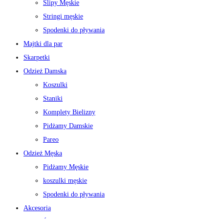
Slipy Męskie
Stringi męskie
Spodenki do pływania
Majtki dla par
Skarpetki
Odzież Damska
Koszulki
Staniki
Komplety Bielizny
Pidżamy Damskie
Pareo
Odzież Męska
Pidżamy Męskie
koszulki męskie
Spodenki do pływania
Akcesoria