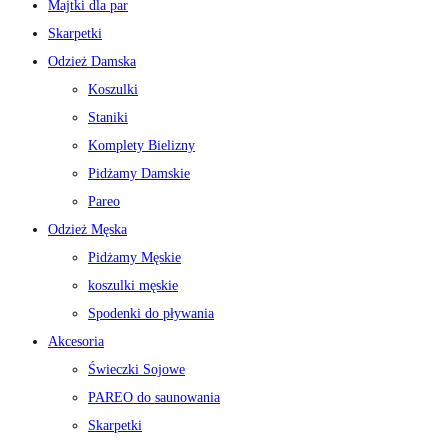
Majtki dla par
Skarpetki
Odzież Damska
Koszulki
Staniki
Komplety Bielizny
Pidżamy Damskie
Pareo
Odzież Męska
Pidżamy Męskie
koszulki męskie
Spodenki do pływania
Akcesoria
Świeczki Sojowe
PAREO do saunowania
Skarpetki