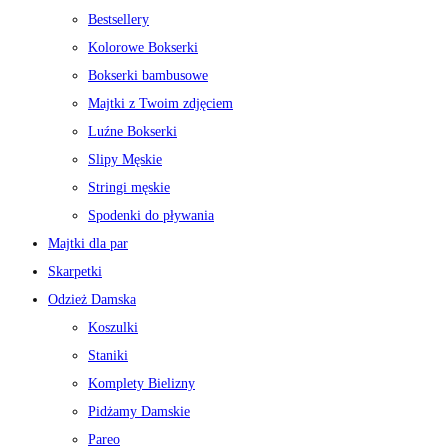
Bestsellery
Kolorowe Bokserki
Bokserki bambusowe
Majtki z Twoim zdjęciem
Luźne Bokserki
Slipy Męskie
Stringi męskie
Spodenki do pływania
Majtki dla par
Skarpetki
Odzież Damska
Koszulki
Staniki
Komplety Bielizny
Pidżamy Damskie
Pareo