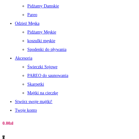
Pidżamy Damskie
Pareo
Odzież Męska
Pidżamy Męskie
koszulki męskie
Spodenki do pływania
Akcesoria
Świeczki Sojowe
PAREO do saunowania
Skarpetki
Majtki na cieczkę
Stwórz swoje majtki!
Twoje konto
0.00
zł
0