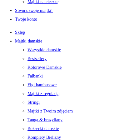
Majtki na cieczkę
Stwórz swoje majtki!
Twoje konto
Sklep
Majtki damskie
Wszystkie damskie
Bestsellery
Kolorowe Damskie
Falbanki
Figi bambusowe
Majtki z regulacją
Stringi
Majtki z Twoim zdjęciem
Tanga & brazyliany
Bokserki damskie
Komplety Bielizny