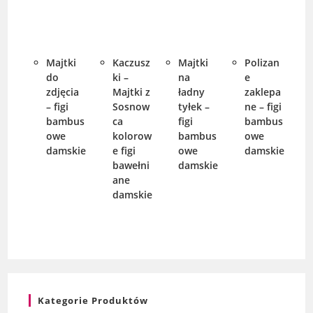
Majtki
Kaczusz
Majtki
Polizan
do
ki –
na
e
zdjęcia
Majtki z
ładny
zaklepa
– figi
Sosnow
tyłek –
ne – figi
bambus
ca
figi
bambus
owe
kolorow
bambus
owe
damskie
e figi
owe
damskie
bawełni
damskie
ane
damskie
Kategorie Produktów