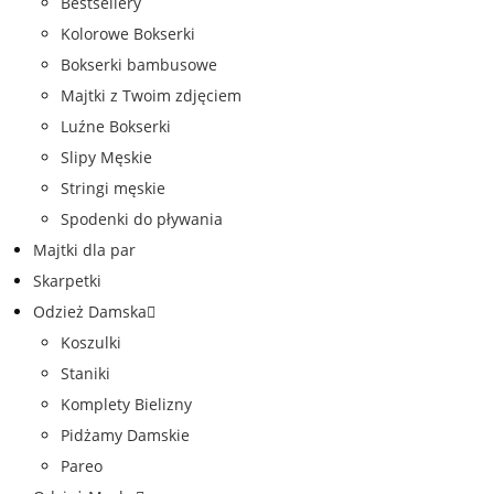
Bestsellery
Kolorowe Bokserki
Bokserki bambusowe
Majtki z Twoim zdjęciem
Luźne Bokserki
Slipy Męskie
Stringi męskie
Spodenki do pływania
Majtki dla par
Skarpetki
Odzież Damska
Koszulki
Staniki
Komplety Bielizny
Pidżamy Damskie
Pareo