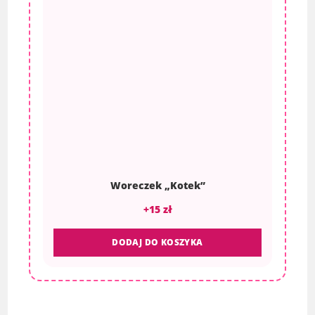
Woreczek „Kotek”
+15 zł
DODAJ DO KOSZYKA