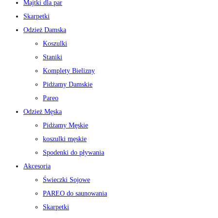
Majtki dla par
Skarpetki
Odzież Damska
Koszulki
Staniki
Komplety Bielizny
Pidżamy Damskie
Pareo
Odzież Męska
Pidżamy Męskie
koszulki męskie
Spodenki do pływania
Akcesoria
Świeczki Sojowe
PAREO do saunowania
Skarpetki