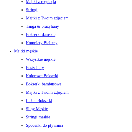
Majtki z regulacją
Stringi
Majtki z Twoim zdjęciem
Tanga & brazyliany
Bokserki damskie
Komplety Bielizny
Majtki męskie
Wszystkie męskie
Bestsellery
Kolorowe Bokserki
Bokserki bambusowe
Majtki z Twoim zdjęciem
Luźne Bokserki
Slipy Męskie
Stringi męskie
Spodenki do pływania