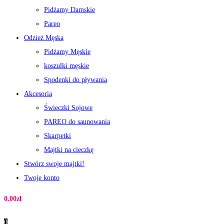
Pidżamy Damskie
Pareo
Odzież Męska
Pidżamy Męskie
koszulki męskie
Spodenki do pływania
Akcesoria
Świeczki Sojowe
PAREO do saunowania
Skarpetki
Majtki na cieczkę
Stwórz swoje majtki!
Twoje konto
0.00
zł
0