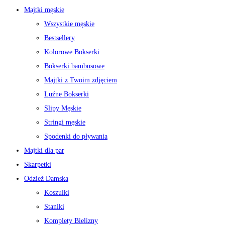
Majtki męskie
Wszystkie męskie
Bestsellery
Kolorowe Bokserki
Bokserki bambusowe
Majtki z Twoim zdjęciem
Luźne Bokserki
Slipy Męskie
Stringi męskie
Spodenki do pływania
Majtki dla par
Skarpetki
Odzież Damska
Koszulki
Staniki
Komplety Bielizny