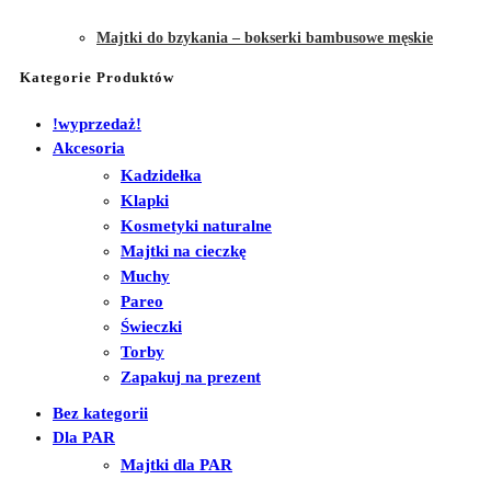
Majtki do bzykania – bokserki bambusowe męskie
Kategorie Produktów
!wyprzedaż!
Akcesoria
Kadzidełka
Klapki
Kosmetyki naturalne
Majtki na cieczkę
Muchy
Pareo
Świeczki
Torby
Zapakuj na prezent
Bez kategorii
Dla PAR
Majtki dla PAR