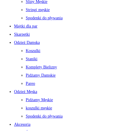
Slipy Męskie
Stringi męskie
Spodenki do pływania
Majtki dla par
Skarpetki
Odzież Damska
Koszulki
Staniki
Komplety Bielizny
Pidżamy Damskie
Pareo
Odzież Męska
Pidżamy Męskie
koszulki męskie
Spodenki do pływania
Akcesoria