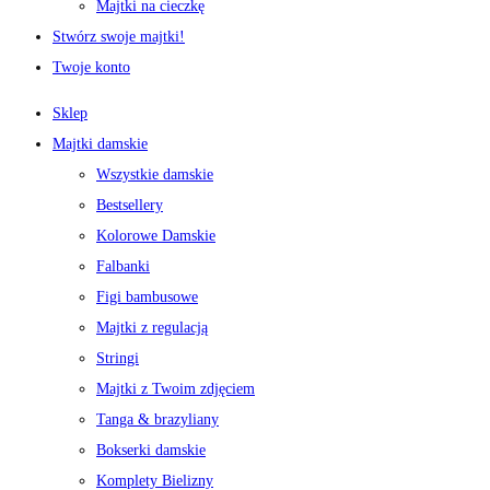
Majtki na cieczkę
Stwórz swoje majtki!
Twoje konto
Sklep
Majtki damskie
Wszystkie damskie
Bestsellery
Kolorowe Damskie
Falbanki
Figi bambusowe
Majtki z regulacją
Stringi
Majtki z Twoim zdjęciem
Tanga & brazyliany
Bokserki damskie
Komplety Bielizny