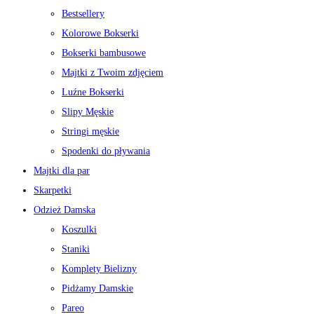
Bestsellery
Kolorowe Bokserki
Bokserki bambusowe
Majtki z Twoim zdjęciem
Luźne Bokserki
Slipy Męskie
Stringi męskie
Spodenki do pływania
Majtki dla par
Skarpetki
Odzież Damska
Koszulki
Staniki
Komplety Bielizny
Pidżamy Damskie
Pareo