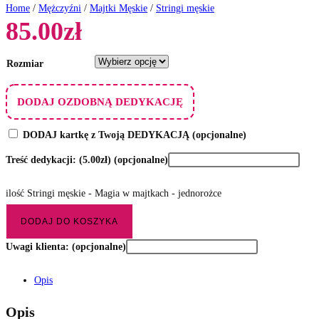
Home
/
Mężczyźni
/
Majtki Męskie
/
Stringi męskie
85.00
zł
Rozmiar
DODAJ OZDOBNĄ DEDYKACJĘ
DODAJ kartkę z Twoją DEDYKACJĄ
(opcjonalne)
Treść dedykacji:
(5.00zł)
(opcjonalne)
ilość Stringi męskie - Magia w majtkach - jednorożce
DODAJ DO KOSZYKA
Uwagi klienta:
(opcjonalne)
Opis
Opis