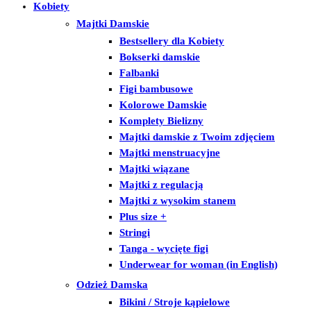
Kobiety
Majtki Damskie
Bestsellery dla Kobiety
Bokserki damskie
Falbanki
Figi bambusowe
Kolorowe Damskie
Komplety Bielizny
Majtki damskie z Twoim zdjęciem
Majtki menstruacyjne
Majtki wiązane
Majtki z regulacją
Majtki z wysokim stanem
Plus size +
Stringi
Tanga - wycięte figi
Underwear for woman (in English)
Odzież Damska
Bikini / Stroje kąpielowe