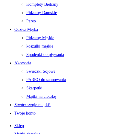
Komplety Bielizny
Pidżamy Damskie
Pareo
Odzież Męska
Pidżamy Męskie
koszulki męskie
Spodenki do pływania
Akcesoria
Świeczki Sojowe
PAREO do saunowania
Skarpetki
Majtki na cieczkę
Stwórz swoje majtki!
Twoje konto
Sklep