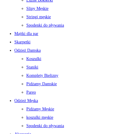
Luźne Bokserki
Slipy Męskie
Stringi męskie
Spodenki do pływania
Majtki dla par
Skarpetki
Odzież Damska
Koszulki
Staniki
Komplety Bielizny
Pidżamy Damskie
Pareo
Odzież Męska
Pidżamy Męskie
koszulki męskie
Spodenki do pływania