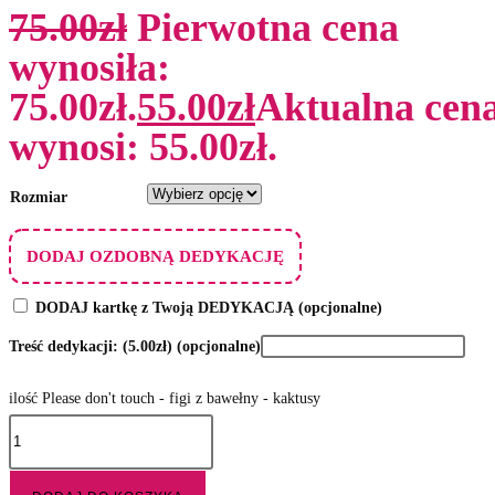
75.00
zł
Pierwotna cena
wynosiła:
75.00zł.
55.00
zł
Aktualna cen
wynosi: 55.00zł.
Rozmiar
DODAJ OZDOBNĄ DEDYKACJĘ
DODAJ kartkę z Twoją DEDYKACJĄ
(opcjonalne)
Treść dedykacji:
(5.00zł)
(opcjonalne)
ilość Please don't touch - figi z bawełny - kaktusy