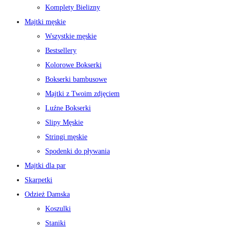
Komplety Bielizny
Majtki męskie
Wszystkie męskie
Bestsellery
Kolorowe Bokserki
Bokserki bambusowe
Majtki z Twoim zdjęciem
Luźne Bokserki
Slipy Męskie
Stringi męskie
Spodenki do pływania
Majtki dla par
Skarpetki
Odzież Damska
Koszulki
Staniki