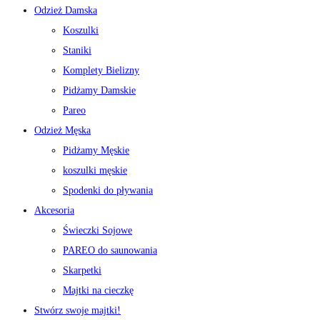
Odzież Damska
Koszulki
Staniki
Komplety Bielizny
Pidżamy Damskie
Pareo
Odzież Męska
Pidżamy Męskie
koszulki męskie
Spodenki do pływania
Akcesoria
Świeczki Sojowe
PAREO do saunowania
Skarpetki
Majtki na cieczkę
Stwórz swoje majtki!