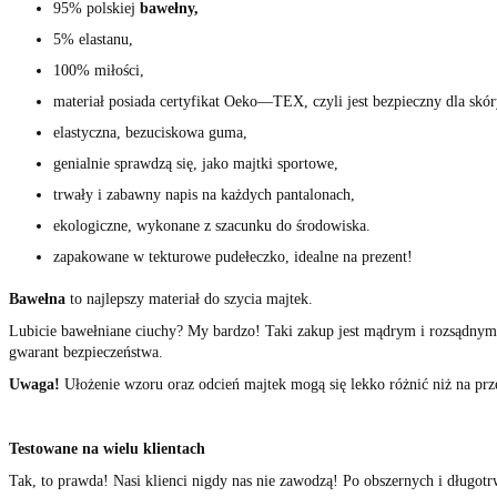
95% polskiej
bawełny,
5% elastanu,
100% miłości,
materiał posiada certyfikat Oeko
—
TEX, czyli jest bezpieczny dla skór
elastyczna, bezuciskowa guma,
genialnie sprawdzą się, jako majtki sportowe,
trwały i zabawny napis na każdych pantalonach,
ekologiczne, wykonane z szacunku do środowiska.
zapakowane w tekturowe pudełeczko, idealne na prezent!
Bawełna
to najlepszy materiał do szycia majtek.
Lubicie bawełniane ciuchy? My bardzo! Taki zakup jest mądrym i rozsądnym
gwarant bezpieczeństwa.
Uwa
ga!
Ułożenie wzoru oraz odcień majtek mogą się lekko różnić niż na prz
Testowane na wielu klientach
Tak, to prawda! Nasi klienci nigdy nas nie zawodzą! Po obszernych i długo