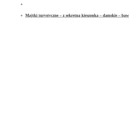
Majtki turystyczne – z sekretną kieszonką – damskie – baw