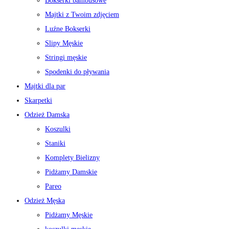
Bokserki bambusowe
Majtki z Twoim zdjęciem
Luźne Bokserki
Slipy Męskie
Stringi męskie
Spodenki do pływania
Majtki dla par
Skarpetki
Odzież Damska
Koszulki
Staniki
Komplety Bielizny
Pidżamy Damskie
Pareo
Odzież Męska
Pidżamy Męskie