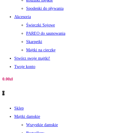
koszulki męskie
Spodenki do pływania
Akcesoria
Świeczki Sojowe
PAREO do saunowania
Skarpetki
Majtki na cieczkę
Stwórz swoje majtki!
Twoje konto
0.00
zł
0
Sklep
Majtki damskie
Wszystkie damskie