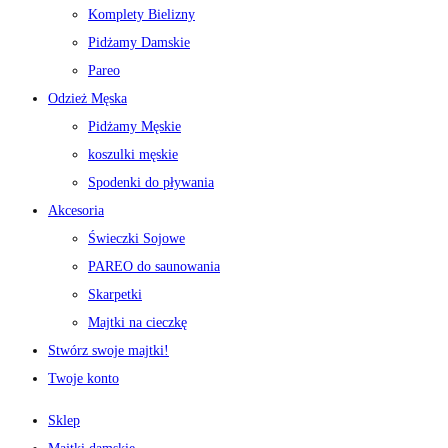
Komplety Bielizny
Pidżamy Damskie
Pareo
Odzież Męska
Pidżamy Męskie
koszulki męskie
Spodenki do pływania
Akcesoria
Świeczki Sojowe
PAREO do saunowania
Skarpetki
Majtki na cieczkę
Stwórz swoje majtki!
Twoje konto
Sklep