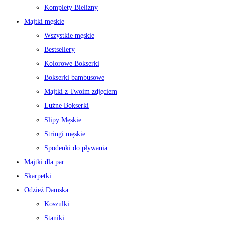
Komplety Bielizny
Majtki męskie
Wszystkie męskie
Bestsellery
Kolorowe Bokserki
Bokserki bambusowe
Majtki z Twoim zdjęciem
Luźne Bokserki
Slipy Męskie
Stringi męskie
Spodenki do pływania
Majtki dla par
Skarpetki
Odzież Damska
Koszulki
Staniki