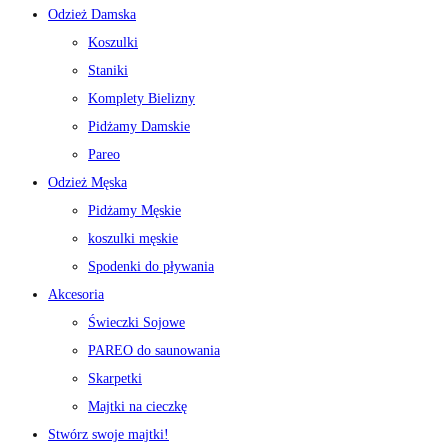
Odzież Damska
Koszulki
Staniki
Komplety Bielizny
Pidżamy Damskie
Pareo
Odzież Męska
Pidżamy Męskie
koszulki męskie
Spodenki do pływania
Akcesoria
Świeczki Sojowe
PAREO do saunowania
Skarpetki
Majtki na cieczkę
Stwórz swoje majtki!