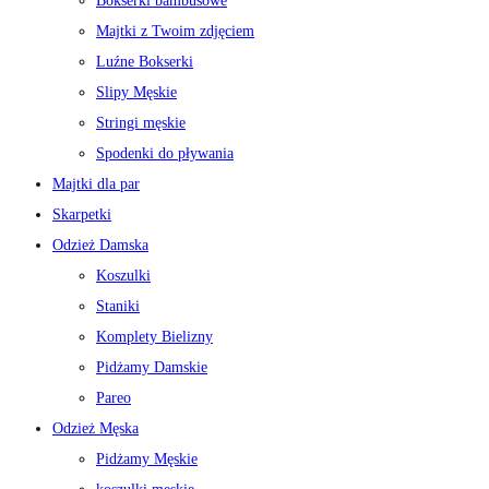
Bokserki bambusowe
Majtki z Twoim zdjęciem
Luźne Bokserki
Slipy Męskie
Stringi męskie
Spodenki do pływania
Majtki dla par
Skarpetki
Odzież Damska
Koszulki
Staniki
Komplety Bielizny
Pidżamy Damskie
Pareo
Odzież Męska
Pidżamy Męskie