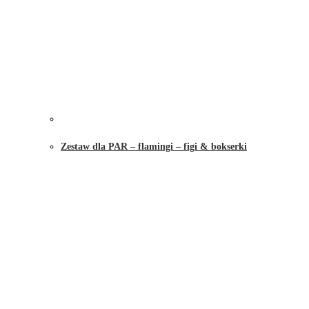
Zestaw dla PAR – flamingi – figi & bokserki