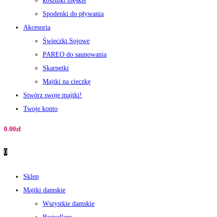
koszulki męskie
Spodenki do pływania
Akcesoria
Świeczki Sojowe
PAREO do saunowania
Skarpetki
Majtki na cieczkę
Stwórz swoje majtki!
Twoje konto
0.00
zł
0
Sklep
Majtki damskie
Wszystkie damskie