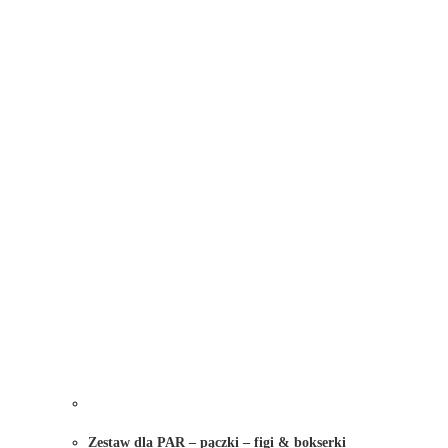
Zestaw dla PAR – pączki – figi & bokserki