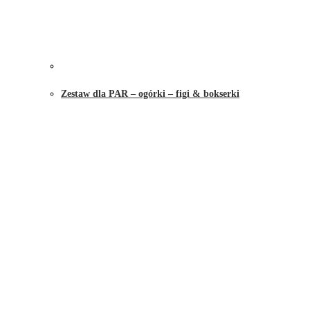
Zestaw dla PAR – ogórki – figi & bokserki