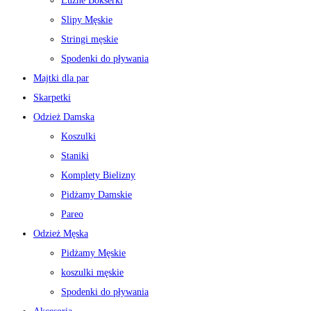
Luźne Bokserki
Slipy Męskie
Stringi męskie
Spodenki do pływania
Majtki dla par
Skarpetki
Odzież Damska
Koszulki
Staniki
Komplety Bielizny
Pidżamy Damskie
Pareo
Odzież Męska
Pidżamy Męskie
koszulki męskie
Spodenki do pływania