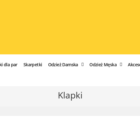
ki dla par
Skarpetki
Odzież Damska
Odzież Męska
Akces
Klapki