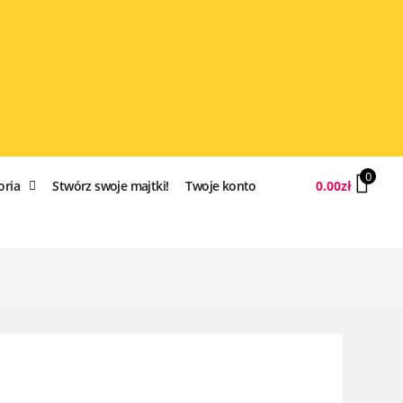
0
oria
Stwórz swoje majtki!
Twoje konto
0.00
zł