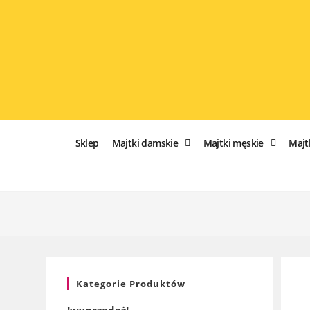
Sklep
Majtki damskie
Majtki męskie
Majt
Kategorie Produktów
!wyprzedaż!