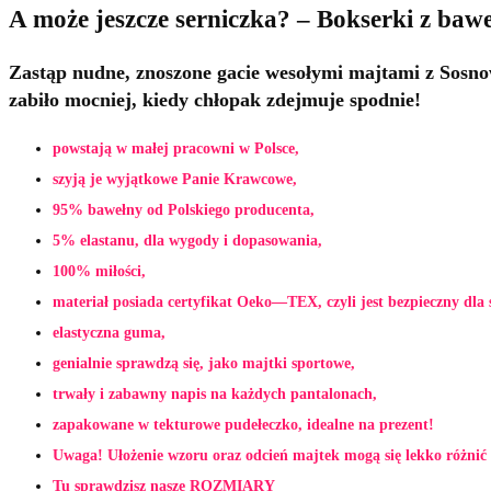
A może jeszcze serniczka? – Bokserki z bawe
Zastąp nudne, znoszone gacie wesołymi majtami z Sosno
zabiło mocniej, kiedy chłopak zdejmuje spodnie!
powstają w małej pracowni w Polsce,
szyją je wyjątkowe Panie Krawcowe,
95% bawełny od Polskiego producenta,
5% elastanu, dla wygody i dopasowania,
100% miłości,
materiał posiada certyfikat Oeko—TEX, czyli jest bezpieczny dla 
elastyczna guma,
genialnie sprawdzą się, jako majtki sportowe,
trwały i zabawny napis na każdych pantalonach,
zapakowane w tekturowe pudełeczko, idealne na prezent!
Uwaga! Ułożenie wzoru oraz odcień majtek mogą się lekko różnić 
Tu sprawdzisz nasze
ROZMIARY