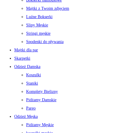
Bokserki bambusowe
Majtki z Twoim zdjęciem
Luźne Bokserki
Slipy Męskie
Stringi męskie
Spodenki do pływania
Majtki dla par
Skarpetki
Odzież Damska
Koszulki
Staniki
Komplety Bielizny
Pidżamy Damskie
Pareo
Odzież Męska
Pidżamy Męskie