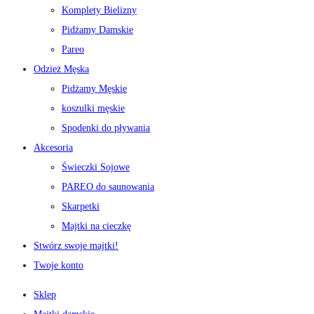
Komplety Bielizny
Pidżamy Damskie
Pareo
Odzież Męska
Pidżamy Męskie
koszulki męskie
Spodenki do pływania
Akcesoria
Świeczki Sojowe
PAREO do saunowania
Skarpetki
Majtki na cieczkę
Stwórz swoje majtki!
Twoje konto
Sklep