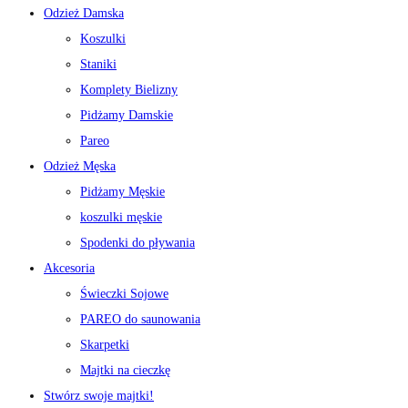
Odzież Damska
Koszulki
Staniki
Komplety Bielizny
Pidżamy Damskie
Pareo
Odzież Męska
Pidżamy Męskie
koszulki męskie
Spodenki do pływania
Akcesoria
Świeczki Sojowe
PAREO do saunowania
Skarpetki
Majtki na cieczkę
Stwórz swoje majtki!