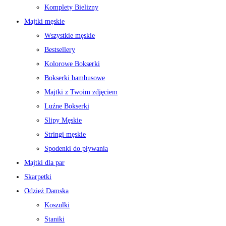
Komplety Bielizny
Majtki męskie
Wszystkie męskie
Bestsellery
Kolorowe Bokserki
Bokserki bambusowe
Majtki z Twoim zdjęciem
Luźne Bokserki
Slipy Męskie
Stringi męskie
Spodenki do pływania
Majtki dla par
Skarpetki
Odzież Damska
Koszulki
Staniki