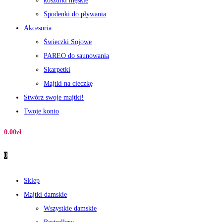
koszulki męskie
Spodenki do pływania
Akcesoria
Świeczki Sojowe
PAREO do saunowania
Skarpetki
Majtki na cieczkę
Stwórz swoje majtki!
Twoje konto
0.00
zł
0
Sklep
Majtki damskie
Wszystkie damskie