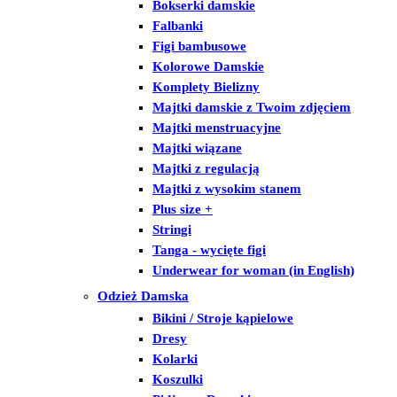
Bokserki damskie
Falbanki
Figi bambusowe
Kolorowe Damskie
Komplety Bielizny
Majtki damskie z Twoim zdjęciem
Majtki menstruacyjne
Majtki wiązane
Majtki z regulacją
Majtki z wysokim stanem
Plus size +
Stringi
Tanga - wycięte figi
Underwear for woman (in English)
Odzież Damska
Bikini / Stroje kąpielowe
Dresy
Kolarki
Koszulki