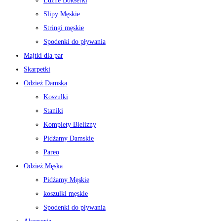
Luźne Bokserki
Slipy Męskie
Stringi męskie
Spodenki do pływania
Majtki dla par
Skarpetki
Odzież Damska
Koszulki
Staniki
Komplety Bielizny
Pidżamy Damskie
Pareo
Odzież Męska
Pidżamy Męskie
koszulki męskie
Spodenki do pływania