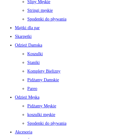
Slipy Męskie
Stringi męskie
Spodenki do pływania
Majtki dla par
Skarpetki
Odzież Damska
Koszulki
Staniki
Komplety Bielizny
Pidżamy Damskie
Pareo
Odzież Męska
Pidżamy Męskie
koszulki męskie
Spodenki do pływania
Akcesoria