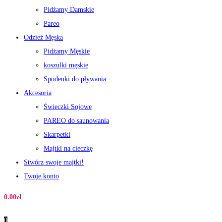
Pidżamy Damskie
Pareo
Odzież Męska
Pidżamy Męskie
koszulki męskie
Spodenki do pływania
Akcesoria
Świeczki Sojowe
PAREO do saunowania
Skarpetki
Majtki na cieczkę
Stwórz swoje majtki!
Twoje konto
0.00
zł
0