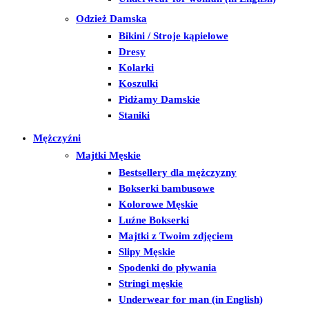
Odzież Damska
Bikini / Stroje kąpielowe
Dresy
Kolarki
Koszulki
Pidżamy Damskie
Staniki
Mężczyźni
Majtki Męskie
Bestsellery dla mężczyzny
Bokserki bambusowe
Kolorowe Męskie
Luźne Bokserki
Majtki z Twoim zdjęciem
Slipy Męskie
Spodenki do pływania
Stringi męskie
Underwear for man (in English)