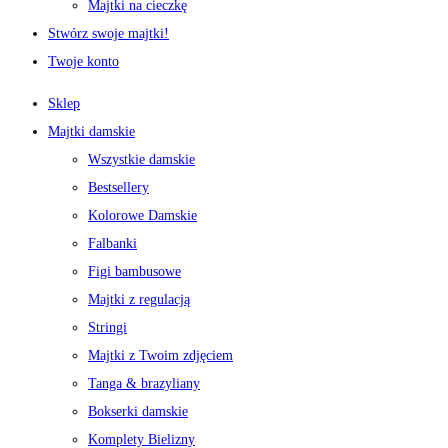
Majtki na cieczkę
Stwórz swoje majtki!
Twoje konto
Sklep
Majtki damskie
Wszystkie damskie
Bestsellery
Kolorowe Damskie
Falbanki
Figi bambusowe
Majtki z regulacją
Stringi
Majtki z Twoim zdjęciem
Tanga & brazyliany
Bokserki damskie
Komplety Bielizny