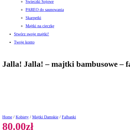
Świeczki Sojowe
PAREO do saunowania
Skarpetki
Majtki na cieczkę
Stwórz swoje majtki!
Twoje konto
Jalla! Jalla! – majtki bambusowe – f
Home
/
Kobiety
/
Majtki Damskie
/
Falbanki
80.00
zł