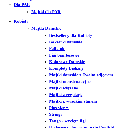
Dla PAR
Majtki dla PAR
Kobiety
Majtki Damskie
Bestsellery dla Kobiety
Bokserki damskie
Falbanki
Figi bambusowe
Kolorowe Damskie
Komplety Bielizny
Majtki damskie z Twoim zdjęciem
Majtki menstruacyjne
Majtki wiązane
Majtki z regulacją
Majtki z wysokim stanem
Plus size +
Stringi
Tanga - wycięte figi
Underwear for woman (in English)