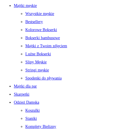
Majtki męskie
Wszystkie męskie
Bestsellery
Kolorowe Bokserki
Bokserki bambusowe
Majtki z Twoim zdjęciem
Luźne Bokserki
Slipy Męskie
Stringi męskie
Spodenki do pływania
Majtki dla par
Skarpetki
Odzież Damska
Koszulki
Staniki
Komplety Bielizny