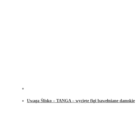
Uwaga Ślisko – TANGA – wycięte figi bawełniane damskie