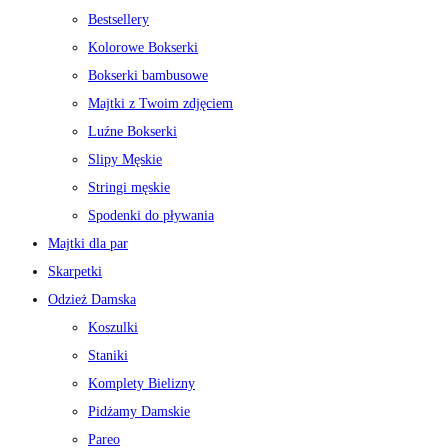
Bestsellery
Kolorowe Bokserki
Bokserki bambusowe
Majtki z Twoim zdjęciem
Luźne Bokserki
Slipy Męskie
Stringi męskie
Spodenki do pływania
Majtki dla par
Skarpetki
Odzież Damska
Koszulki
Staniki
Komplety Bielizny
Pidżamy Damskie
Pareo