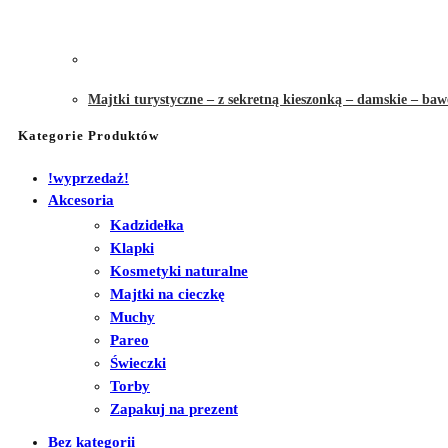
Majtki turystyczne – z sekretną kieszonką – damskie – baw
Kategorie Produktów
!wyprzedaż!
Akcesoria
Kadzidełka
Klapki
Kosmetyki naturalne
Majtki na cieczkę
Muchy
Pareo
Świeczki
Torby
Zapakuj na prezent
Bez kategorii