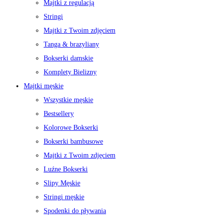
Majtki z regulacją
Stringi
Majtki z Twoim zdjęciem
Tanga & brazyliany
Bokserki damskie
Komplety Bielizny
Majtki męskie
Wszystkie męskie
Bestsellery
Kolorowe Bokserki
Bokserki bambusowe
Majtki z Twoim zdjęciem
Luźne Bokserki
Slipy Męskie
Stringi męskie
Spodenki do pływania