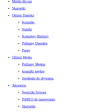
Majtki dla par
Skarpetki
Odzież Damska
Koszulki
Staniki
Komplety Bielizny
Pidżamy Damskie
Pareo
Odzież Męska
Pidżamy Męskie
koszulki męskie
Spodenki do pływania
Akcesoria
Świeczki Sojowe
PAREO do saunowania
Skarpetki